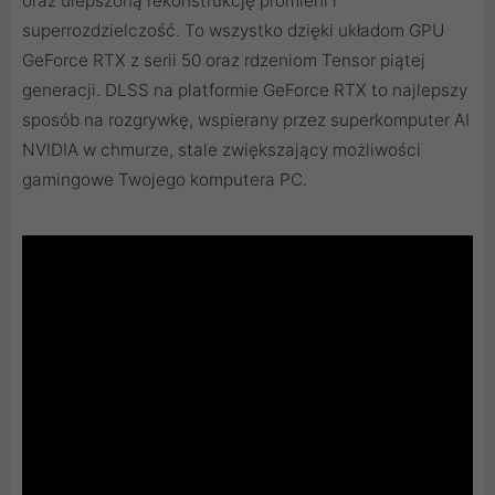
oraz ulepszoną rekonstrukcję promieni i
superrozdzielczość. To wszystko dzięki układom GPU
GeForce RTX z serii 50 oraz rdzeniom Tensor piątej
generacji. DLSS na platformie GeForce RTX to najlepszy
sposób na rozgrywkę, wspierany przez superkomputer AI
NVIDIA w chmurze, stale zwiększający możliwości
gamingowe Twojego komputera PC.