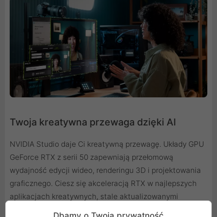
Twoja kreatywna przewaga dzięki AI
NVIDIA Studio daje Ci kreatywną przewagę. Układy GPU
GeForce RTX z serii 50 zapewniają przełomową
wydajność edycji wideo, renderingu 3D i projektowania
graficznego. Ciesz się akceleracją RTX w najlepszych
aplikacjach kreatywnych, stale aktualizowanymi
sterownikami NVIDIA Studio, zaprojektowanymi pod
Dbamy o Twoją prywatność