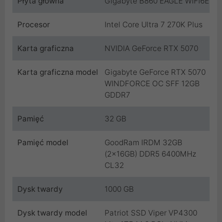
Płyta główna
Gigabyte B860 EAGLE WIFI6E
Procesor
Intel Core Ultra 7 270K Plus
Karta graficzna
NVIDIA GeForce RTX 5070
Karta graficzna model
Gigabyte GeForce RTX 5070
WINDFORCE OC SFF 12GB
GDDR7
Pamięć
32 GB
Pamięć model
GoodRam IRDM 32GB
(2x16GB) DDR5 6400MHz
CL32
Dysk twardy
1000 GB
Dysk twardy model
Patriot SSD Viper VP4300