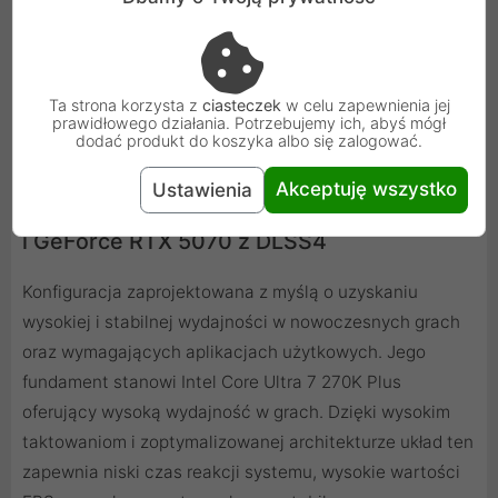
kątem zapewnienia maksymalnej stabilności oraz
zestawem wyjątkowych narzędzi, które wykorzystują
moc platformy RTX w kreatywnych zastosowaniach
twórczych wspomaganych AI.
Ta strona korzysta z
ciasteczek
w celu zapewnienia jej
prawidłowego działania. Potrzebujemy ich, abyś mógł
dodać produkt do koszyka albo się zalogować.
Akceptuję wszystko
Ustawienia
ZENPC Gaming Intel Core Ultra 7 270K Plus
i GeForce RTX 5070 z DLSS4
Konfiguracja zaprojektowana z myślą o uzyskaniu
wysokiej i stabilnej wydajności w nowoczesnych grach
oraz wymagających aplikacjach użytkowych. Jego
fundament stanowi Intel Core Ultra 7 270K Plus
oferujący wysoką wydajność w grach. Dzięki wysokim
taktowaniom i zoptymalizowanej architekturze układ ten
zapewnia niski czas reakcji systemu, wysokie wartości