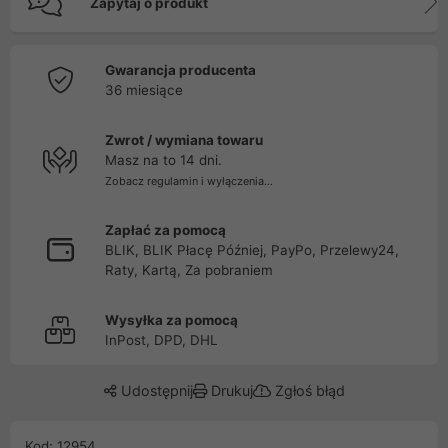
Zapytaj o produkt
Gwarancja producenta
36 miesiące
Zwrot / wymiana towaru
Masz na to 14 dni.
Zobacz regulamin i wyłączenia...
Zapłać za pomocą
BLIK, BLIK Płacę Później, PayPo, Przelewy24,
Raty, Kartą, Za pobraniem
Wysyłka za pomocą
InPost, DPD, DHL
Udostępnij
Drukuj
Zgłoś błąd
Kod: 12954