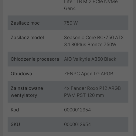
Lite 1TB M.2 PCIe NVMe
Gen4
Zasilacz moc
750 W
Zasilacz model
Seasonic Core BC-750 ATX
3.1 80Plus Bronze 750W
Chłodzenie procesora
AIO Valkyrie A360 Black
Obudowa
ZENPC Apex TG ARGB
Zainstalowane
4x Fander Roxo P12 ARGB
wentylatory
PWM PST 120 mm
Kod
0000012954
SKU
0000012954