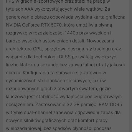
FPS w grach e-sportowych oraz stabilną pracę w
tytułach AAA wykorzystujących wiele wątków. Za
generowanie obrazu odpowiada wydajna karta graficzna
NVIDIA GeForce RTX 5070, która umożliwia płynną
rozgrywkę w rozdzielczości 1440p przy wysokich i
bardzo wysokich ustawieniach detali. Nowoczesna
architektura GPU, sprzętowa obsługa ray tracingu oraz
wsparcie dla technologii DLSS pozwalają zwiększyć
liczbę klatek na sekundę bez zauważalnej utraty jakości
obrazu. Konfiguracja ta sprawdzi się zarówno w
dynamicznych strzelankach sieciowych, jak i w
rozbudowanych grach z otwartym światem, gdzie
kluczowa jest stabilność wydajności pod długotrwałym
obciążeniem. Zastosowanie 32 GB pamięci RAM DDR5
w trybie dual-channel zapewnia odpowiedni zapas dla
nowych silników graficznych oraz komfort pracy
wielozadaniowej, bez spadków płynności podczas