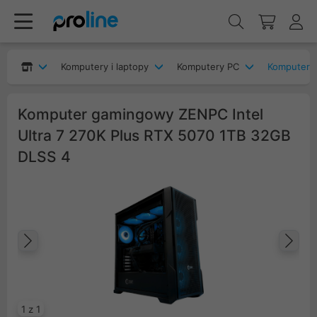
Komputery i laptopy
Komputery PC
Komputery
Komputer gamingowy ZENPC Intel
Ultra 7 270K Plus RTX 5070 1TB 32GB
DLSS 4
Poprzedni
Na
1 z 1