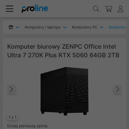
Komputery i laptopy
Komputery PC
Komputery 
Komputer biurowy ZENPC Office Intel
Ultra 7 270K Plus RTX 5060 64GB 2TB
Poprzedni
Na
1 z 1
Dodaj pierwszą opinię