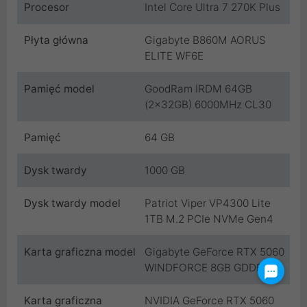
Procesor
Intel Core Ultra 7 270K Plus
Płyta główna
Gigabyte B860M AORUS
ELITE WF6E
Pamięć model
GoodRam IRDM 64GB
(2x32GB) 6000MHz CL30
Pamięć
64 GB
Dysk twardy
1000 GB
Dysk twardy model
Patriot Viper VP4300 Lite
1TB M.2 PCIe NVMe Gen4
Karta graficzna model
Gigabyte GeForce RTX 5060
WINDFORCE 8GB GDDR7
Karta graficzna
NVIDIA GeForce RTX 5060