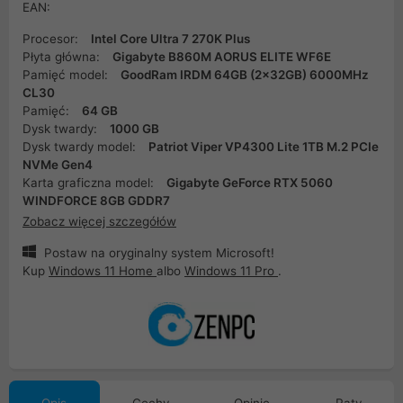
EAN:
Procesor:
Intel Core Ultra 7 270K Plus
Płyta główna:
Gigabyte B860M AORUS ELITE WF6E
Pamięć model:
GoodRam IRDM 64GB (2x32GB) 6000MHz
CL30
Pamięć:
64 GB
Dysk twardy:
1000 GB
Dysk twardy model:
Patriot Viper VP4300 Lite 1TB M.2 PCIe
NVMe Gen4
Karta graficzna model:
Gigabyte GeForce RTX 5060
WINDFORCE 8GB GDDR7
Zobacz więcej szczegółów
Postaw na oryginalny system Microsoft!
Kup
Windows 11 Home
albo
Windows 11 Pro
.