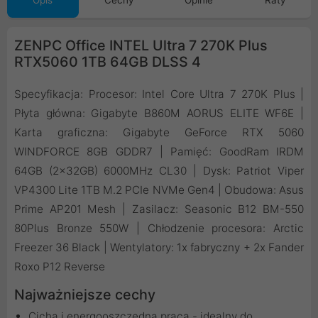
Opis
Cechy
Opinie
Raty
ZENPC Office INTEL Ultra 7 270K Plus
RTX5060 1TB 64GB DLSS 4
Specyfikacja: Procesor: Intel Core Ultra 7 270K Plus |
Płyta główna: Gigabyte B860M AORUS ELITE WF6E |
Karta graficzna: Gigabyte GeForce RTX 5060
WINDFORCE 8GB GDDR7 | Pamięć: GoodRam IRDM
64GB (2x32GB) 6000MHz CL30 | Dysk: Patriot Viper
VP4300 Lite 1TB M.2 PCIe NVMe Gen4 | Obudowa: Asus
Prime AP201 Mesh | Zasilacz: Seasonic B12 BM-550
80Plus Bronze 550W | Chłodzenie procesora: Arctic
Freezer 36 Black | Wentylatory: 1x fabryczny + 2x Fander
Roxo P12 Reverse
Najważniejsze cechy
Cicha i energooszczędna praca - idealny do