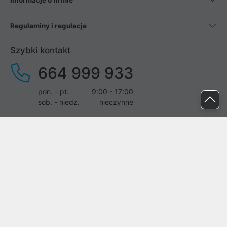
Informacje o firmie
Regulaminy i regulacje
Szybki kontakt
664 999 933
pon. - pt.
9:00 - 17:00
sob. - niedz.
nieczynne
pomoc@proline.pl
Dołącz do nas
Zgłoś błąd na stronie
Proline SA z siedzibą w Mirkowie (55-095), przy ul. Brzozowej 5,
wpisana do rejestru przedsiębiorców Krajowego Rejestru Sądowego
przez Sąd Rejonowy dla Wrocławia-Fabrycznej we Wrocławiu, VI