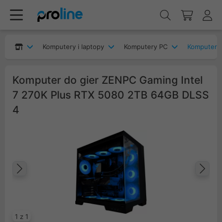
Komputery i laptopy
Komputery PC
Komputery
Komputer do gier ZENPC Gaming Intel
7 270K Plus RTX 5080 2TB 64GB DLSS
4
Poprzedni
Na
1 z 1