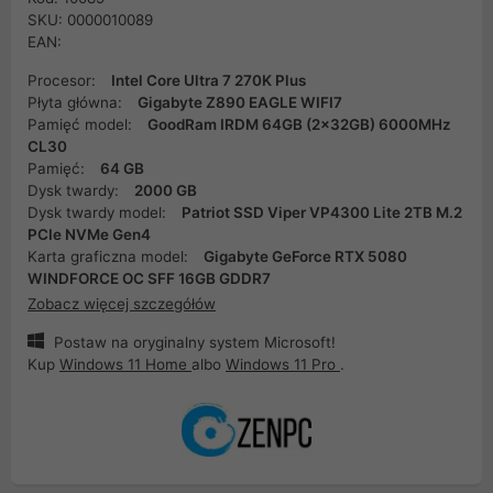
SKU: 0000010089
EAN:
Procesor:
Intel Core Ultra 7 270K Plus
Płyta główna:
Gigabyte Z890 EAGLE WIFI7
Pamięć model:
GoodRam IRDM 64GB (2x32GB) 6000MHz
CL30
Pamięć:
64 GB
Dysk twardy:
2000 GB
Dysk twardy model:
Patriot SSD Viper VP4300 Lite 2TB M.2
PCIe NVMe Gen4
Karta graficzna model:
Gigabyte GeForce RTX 5080
WINDFORCE OC SFF 16GB GDDR7
Zobacz więcej szczegółów
Postaw na oryginalny system Microsoft!
Kup
Windows 11 Home
albo
Windows 11 Pro
.