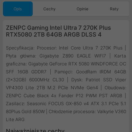
Opis
Cechy
Opinie
Raty
ZENPC Gaming Intel Ultra 7 270K Plus
RTX5080 2TB 64GB ARGB DLSS 4
Specyfikacja: Procesor: Intel Core Ultra 7 270K Plus |
Płyta główna: Gigabyte Z890 EAGLE WIFI7 | Karta
graficzna: Gigabyte GeForce RTX 5080 WINDFORCE OC
SFF 16GB GDDR7 | Pamięci: GoodRam IRDM 64GB
(2x32GB) 6000MHz CL30 | Dysk: Patriot SSD Viper
VP4300 Lite 2TB M.2 PCIe NVMe Gen4 | Obudowa:
ZENPC Cube Black 4x Fander P12 PWM PST ARGB |
Zasilacz: Seasonic FOCUS GX-850 v4 ATX 3.1 PCIe 5.1
80Plus Gold 850W | Chłodzenie procesora: Valkyrie V360
Lite ARG
Najważniejsze cechy