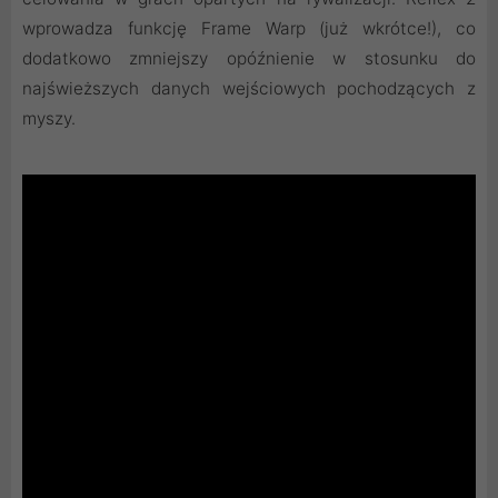
wprowadza funkcję Frame Warp (już wkrótce!), co
dodatkowo zmniejszy opóźnienie w stosunku do
najświeższych danych wejściowych pochodzących z
myszy.