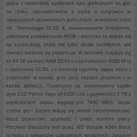
jedna z najbardziej wydajnych kart graficznych do gier
na rynku, zaprojektowana z myślą o rozgrywce w
najwyższych ustawieniach graficznych, w rozdzielczości
4K. Technologia DLSS 4, zaawansowane chłodzenie,
efektowne podświetlenie ARGB - wszystko to składa się
na konstrukcję, która nie tylko działa bezbłędnie, ale
również świetnie się prezentuje. W zestawie znajduje się
aż 64 GB pamięci RAM DDR5 o częstotliwości 6000 MHz
i opóźnieniu CL30, co oznacza ogromny zapas mocy i
stabilności w każdej grze, przy każdym projekcie i w
każdej aplikacji. Towarzyszy jej niesamowicie szybki
dysk SSD Patriot Viper VP4300 Lite o pojemności 2 TB z
prędkościami zapisu sięgającymi 7400 MB/s, dzięki
czemu gry i system ładują się niemal natychmiastowo.
Masz przestrzeń, szybkość i pełen komfort pracy.
Procesor chłodzony jest przez AIO Valkyrie A360 Black
to jedno z najbardziej opłacalnych, wydajnych i zarazem