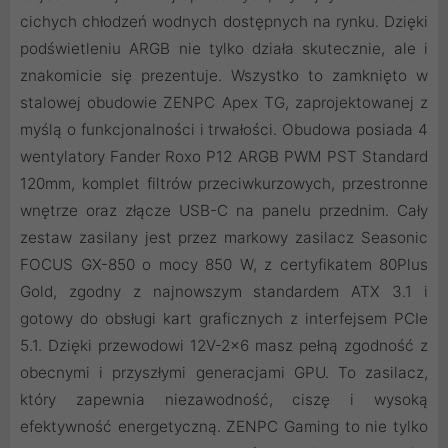
cichych chłodzeń wodnych dostępnych na rynku. Dzięki
podświetleniu ARGB nie tylko działa skutecznie, ale i
znakomicie się prezentuje. Wszystko to zamknięto w
stalowej obudowie ZENPC Apex TG, zaprojektowanej z
myślą o funkcjonalności i trwałości. Obudowa posiada 4
wentylatory Fander Roxo P12 ARGB PWM PST Standard
120mm, komplet filtrów przeciwkurzowych, przestronne
wnętrze oraz złącze USB-C na panelu przednim. Cały
zestaw zasilany jest przez markowy zasilacz Seasonic
FOCUS GX-850 o mocy 850 W, z certyfikatem 80Plus
Gold, zgodny z najnowszym standardem ATX 3.1 i
gotowy do obsługi kart graficznych z interfejsem PCIe
5.1. Dzięki przewodowi 12V-2×6 masz pełną zgodność z
obecnymi i przyszłymi generacjami GPU. To zasilacz,
który zapewnia niezawodność, ciszę i wysoką
efektywność energetyczną. ZENPC Gaming to nie tylko