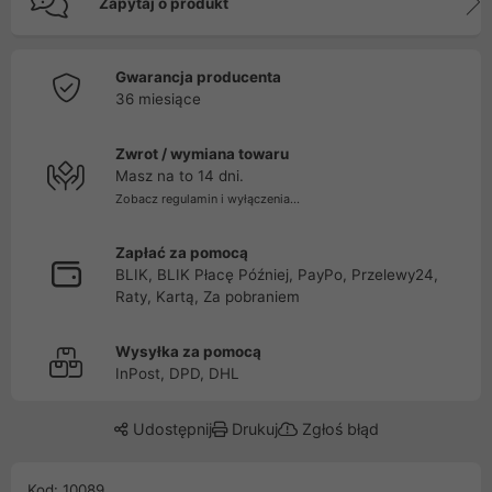
Zapytaj o produkt
Gwarancja producenta
36 miesiące
Zwrot / wymiana towaru
Masz na to 14 dni.
Zobacz regulamin i wyłączenia...
Zapłać za pomocą
BLIK, BLIK Płacę Później, PayPo, Przelewy24,
Raty, Kartą, Za pobraniem
Wysyłka za pomocą
InPost, DPD, DHL
Udostępnij
Drukuj
Zgłoś błąd
Kod: 10089