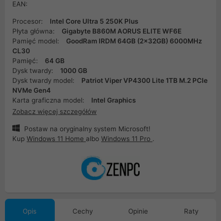
EAN:
Procesor:
Intel Core Ultra 5 250K Plus
Płyta główna:
Gigabyte B860M AORUS ELITE WF6E
Pamięć model:
GoodRam IRDM 64GB (2x32GB) 6000MHz
CL30
Pamięć:
64 GB
Dysk twardy:
1000 GB
Dysk twardy model:
Patriot Viper VP4300 Lite 1TB M.2 PCIe
NVMe Gen4
Karta graficzna model:
Intel Graphics
Zobacz więcej szczegółów
Postaw na oryginalny system Microsoft!
Kup
Windows 11 Home
albo
Windows 11 Pro
.
Opis
Cechy
Opinie
Raty