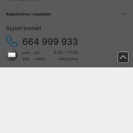
Regulaminy i regulacje
Szybki kontakt
664 999 933
pon. - pt.
9:00 - 17:00
sob. - niedz.
nieczynne
pomoc@proline.pl
Dołącz do nas
Zgłoś błąd na stronie
Proline SA z siedzibą w Mirkowie (55-095), przy ul. Brzozowej 5,
wpisana do rejestru przedsiębiorców Krajowego Rejestru Sądowego
przez Sąd Rejonowy dla Wrocławia-Fabrycznej we Wrocławiu, VI