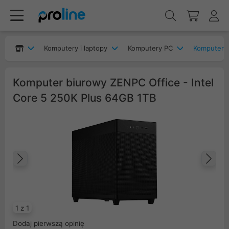
Komputery i laptopy
Komputery PC
Komputery 
Komputer biurowy ZENPC Office - Intel
Core 5 250K Plus 64GB 1TB
Poprzedni
Na
1 z 1
Dodaj pierwszą opinię