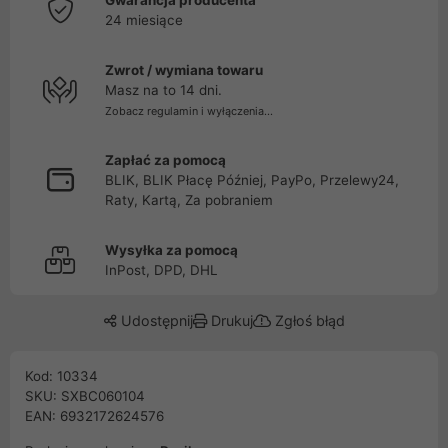
Gwarancja producenta
24 miesiące
Zwrot / wymiana towaru
Masz na to 14 dni.
Zobacz regulamin i wyłączenia...
Zapłać za pomocą
BLIK, BLIK Płacę Później, PayPo, Przelewy24,
Raty, Kartą, Za pobraniem
Wysyłka za pomocą
InPost, DPD, DHL
Udostępnij
Drukuj
Zgłoś błąd
Kod: 10334
SKU: SXBC060104
EAN: 6932172624576