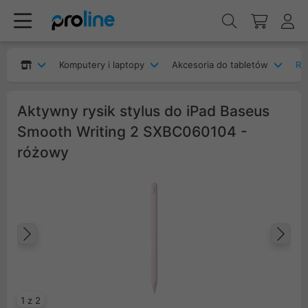
Komputery i laptopy
Akcesoria do tabletów
Ry
Aktywny rysik stylus do iPad Baseus
Smooth Writing 2 SXBC060104 -
różowy
Poprzedni
Na
1 z 2