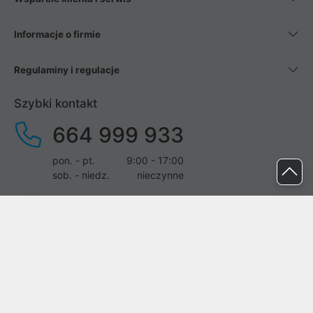
Informacje o firmie
Regulaminy i regulacje
Szybki kontakt
664 999 933
pon. - pt.
9:00 - 17:00
sob. - niedz.
nieczynne
pomoc@proline.pl
Dołącz do nas
Zgłoś błąd na stronie