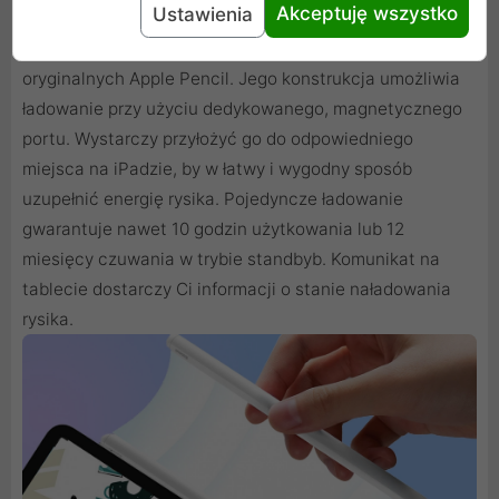
Akceptuję wszystko
Ustawienia
Rysik Baseus jest perfekcyjnym zamiennikiem dla
oryginalnych Apple Pencil. Jego konstrukcja umożliwia
ładowanie przy użyciu dedykowanego, magnetycznego
portu. Wystarczy przyłożyć go do odpowiedniego
miejsca na iPadzie, by w łatwy i wygodny sposób
uzupełnić energię rysika. Pojedyncze ładowanie
gwarantuje nawet 10 godzin użytkowania lub 12
miesięcy czuwania w trybie standbyb. Komunikat na
tablecie dostarczy Ci informacji o stanie naładowania
rysika.