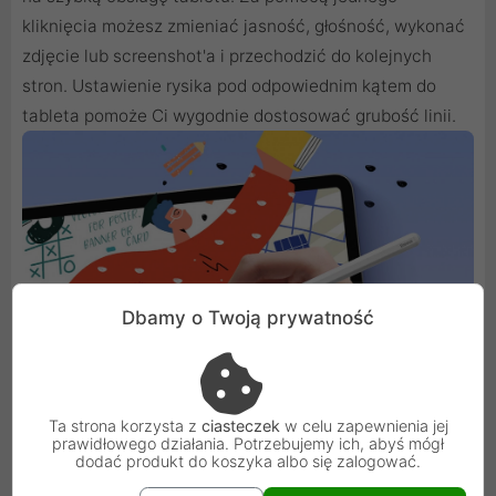
kliknięcia możesz zmieniać jasność, głośność, wykonać
zdjęcie lub screenshot'a i przechodzić do kolejnych
stron. Ustawienie rysika pod odpowiednim kątem do
tableta pomoże Ci wygodnie dostosować grubość linii.
Dbamy o Twoją prywatność
Ta strona korzysta z
ciasteczek
w celu zapewnienia jej
prawidłowego działania. Potrzebujemy ich, abyś mógł
dodać produkt do koszyka albo się zalogować.
Łatwe ładowanie