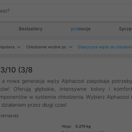
Bestsellery
pro
mocje
Sprzę
mputera
Chłodzenie wodne pc
Elastyczne węże do chłodze
3/10 (3/8
 a nowa generacja węży Alphacool zaspokaja potrzeb
ów! Oferują głębokie, intensywne kolory i komfor
komponentów w systemie chłodzenia. Wybierz Alphacool 
działaniem przez długi czas!
0197184182
Waga:
0,275 kg