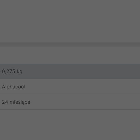
0,275 kg
Alphacool
24 miesiące