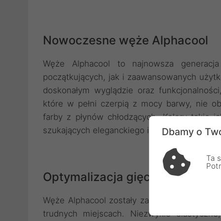
Nowoczesne węże Alphacool
Węże Alphacool to najnowsza generacja 
początkujących, jak i zaawansowanych uży
doskonałym wyglądzie oraz funkcjonalności
które w pełni czerpią z mocy barwy, nie o
farby z płynów chłodzących. Kolory takie j
szukających eleganckiego i efektywnego ro
Dbamy o Two
Ta s
Pot
Optymalizacja gięcia i układani
Węże Alphacool zostały zaprojektowane w ta
trudnych miejscach. Niezwykle elastyczne,