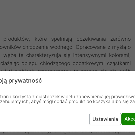
produktów, które spełniają oczekiwania zarówno
tkowników chłodzenia wodnego. Opracowane z myślą o
, węże te charakteryzują się intensywnymi kolorami,
bciążając obiegu chłodzącego dodatkowymi cząstkami
ak UV niebieski transparentny to propozycja dla osób
związania w systemach chłodzenia wodnego.
ją prywatność
trona korzysta z
ciasteczek
w celu zapewnienia jej prawidłowe
rzebujemy ich, abyś mógł dodać produkt do koszyka albo się z
a
Akce
Ustawienia
ki sposób, aby zapewnić łatwość układania i gięcia w
 przełamują tradycyjne ograniczenia, pozwalając na