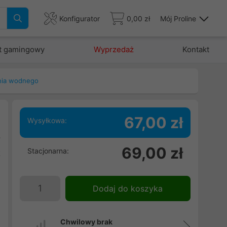
Konfigurator
0,00 zł
Mój Proline
t gamingowy
Wyprzedaż
Kontakt
nia wodnego
67,00 zł
Wysyłkowa:
y
69,00 zł
Stacjonarna:
t
i
Dodaj do koszyka
Chwilowy brak