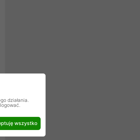
go działania.
alogować.
ptuję wszystko