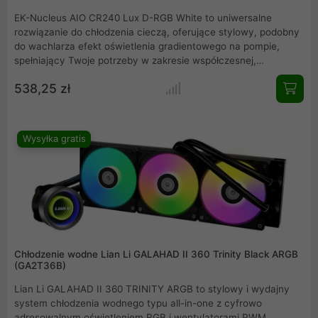
EK-Nucleus AIO CR240 Lux D-RGB White to uniwersalne
rozwiązanie do chłodzenia cieczą, oferujące stylowy, podobny
do wachlarza efekt oświetlenia gradientowego na pompie,
spełniający Twoje potrzeby w zakresie współczesnej,
adresowalnej estetyki RGB z wszechstronną bielą schemat
538,25 zł
kolorów. Został zaprojektowany tak, aby pasował do
najpopularniejszych białych obudów dostępnych obecnie na
rynku i jest wyposażony w konfigurację z dwoma
wentylatorami oraz wąski radiator o średnicy 240 mm.
Wysyłka gratis
Kompatybilny z większością nowoczesnych procesorów, jest
również gotowy na gniazdo Intel nowej generacji.
Chłodzenie wodne Lian Li GALAHAD II 360 Trinity Black ARGB
(GA2T36B)
Lian Li GALAHAD II 360 TRINITY ARGB to stylowy i wydajny
system chłodzenia wodnego typu all-in-one z cyfrowo
adresowalnym oświetleniem RGB i wentylatorami PWM.