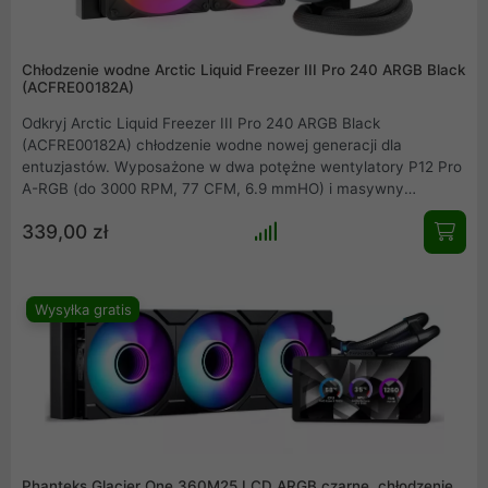
Chłodzenie wodne Arctic Liquid Freezer III Pro 240 ARGB Black
(ACFRE00182A)
Odkryj Arctic Liquid Freezer III Pro 240 ARGB Black
(ACFRE00182A) chłodzenie wodne nowej generacji dla
entuzjastów. Wyposażone w dwa potężne wentylatory P12 Pro
A-RGB (do 3000 RPM, 77 CFM, 6.9 mmHO) i masywny
aluminiowy radiator 240mm o grubości 38mm, gwarantuje
339,00 zł
bezkompromisową wydajność chłodzenia. Innowacyjne,
aktywne chłodzenie VRM, dołączona pasta MX-6, efektowne
podświetlenie A-RGB Gen2, wzmocnione węże EPDM
(450mm).
Wysyłka gratis
Phanteks Glacier One 360M25 LCD ARGB czarne, chłodzenie