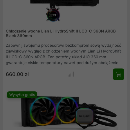
Chłodzenie wodne Lian Li HydroShift II LCD-C 360N ARGB
Black 360mm
Zapewnij swojemu procesorowi bezkompromisową wydajność i
zjawiskowy wygląd z chłodzeniem wodnym Lian Li HydroShift
II LCD-C 360N ARGB. Ten potężny układ AIO 360 mm
gwarantuje niskie temperatury nawet pod dużym obciążeniem.
Personalizuj swój zestaw dzięki wbudowanemu ekranowi LCD
660,00 zł
2.1 i stwórz niepowtarzalne efekty wizualne. To idealny wybór
dla entuzjastów.
Wysyłka gratis