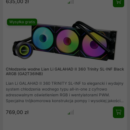
635,00 zł
średnicy 360 mm. Kompatybilny z większością nowoczesnych
procesorów, jest również gotowy na następną generację
gniazda Intel i AMD AM5.
Wysyłka gratis
Chłodzenie wodne Lian Li GALAHAD II 360 Trinity SL-INF Black
ARGB (GA2T36INB)
Lian Li GALAHAD II 360 TRINITY SL-INF to elegancki i wydajny
system chłodzenia wodnego typu all-in-one z cyfrowo
adresowalnym oświetleniem RGB i wentylatorami PWM.
Specjalna trójkomorowa konstrukcja pompy i wysokiej jakości
wentylatory SL-INF w formacie 120 mm zapewniają wydajne
769,00 zł
chłodzenie. AiO posiada trzy wymienne pokrywy pompy, które
pozwalają dostosować wygląd systemu chłodzenia wodnego
all-in-one.