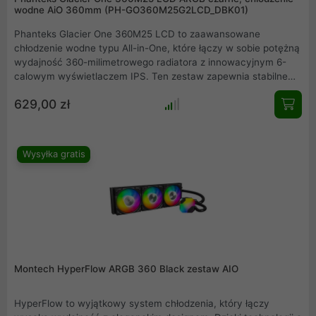
wodne AiO 360mm (PH-GO360M25G2LCD_DBK01)
Phanteks Glacier One 360M25 LCD to zaawansowane
chłodzenie wodne typu All-in-One, które łączy w sobie potężną
wydajność 360-milimetrowego radiatora z innowacyjnym 6-
calowym wyświetlaczem IPS. Ten zestaw zapewnia stabilne
temperatury dla najmocniejszych procesorów, oferując
629,00 zł
jednocześnie niespotykane możliwości personalizacji wizualnej.
Dzięki nowoczesnym wentylatorom z podświetleniem ARGB i
systemowi uproszczonego okablowania, Twój komputer zyska
nie tylko na kulturze pracy, ale i na estetyce. To idealny wybór
Wysyłka gratis
dla entuzjastów poszukujących balansu między stylem a
efektywnością.
Montech HyperFlow ARGB 360 Black zestaw AIO
HyperFlow to wyjątkowy system chłodzenia, który łączy