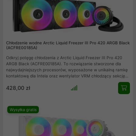
Chłodzenie wodne Arctic Liquid Freezer III Pro 420 ARGB Black
(ACFRE00185A)
Odkryj potęgę chłodzenia z Arctic Liquid Freezer III Pro 420
ARGB Black (ACFRE00185A). To rozwiązanie stworzone dla
najwydajniejszych procesorów, wyposażone w unikalną ramkę
kontaktową dla Intela oraz wentylator VRM chłodzący sekcję
zasilania. Masywny radiator 420 mm w połączeniu z nowymi
428,00 zł
wentylatorami P14 Pro ARGB i pastą MX-6 gwarantuje
ekstremalnie niskie temperatury, pozwalając uwolnić pełny
potencjał Twojego komputera. Wybierz bezkompromisową
wydajność.
Wysyłka gratis