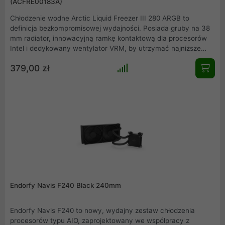
(ACFRE00183A)
Chłodzenie wodne Arctic Liquid Freezer III 280 ARGB to
definicja bezkompromisowej wydajności. Posiada gruby na 38
mm radiator, innowacyjną ramkę kontaktową dla procesorów
Intel i dedykowany wentylator VRM, by utrzymać najniższe
temperatury. Potężne wentylatory P14 Pro ARGB zapewniają
379,00 zł
cichą pracę i efektowne podświetlenie, a 6-letnia gwarancja to
pewność niezawodności.
Endorfy Navis F240 Black 240mm
Endorfy Navis F240 to nowy, wydajny zestaw chłodzenia
procesorów typu AIO, zaprojektowany we współpracy z