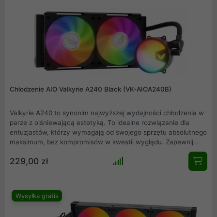
profesjonalny charakter. Wybierz moc i styl bez kompromisów.
Chłodzenie AIO Valkyrie A240 Black (VK-AIOA240B)
Valkyrie A240 to synonim najwyższej wydajności chłodzenia w
parze z olśniewającą estetyką. To idealne rozwiązanie dla
entuzjastów, którzy wymagają od swojego sprzętu absolutnego
maksimum, bez kompromisów w kwestii wyglądu. Zapewnij
swojemu procesorowi optymalne warunki i ciesz się stabilną
229,00 zł
pracą, wzbogaconą o spektakularne podświetlenie A-RGB.
Wysyłka gratis