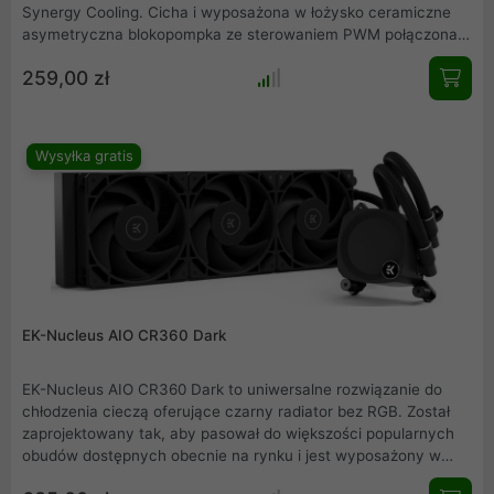
Synergy Cooling. Cicha i wyposażona w łożysko ceramiczne
asymetryczna blokopompka ze sterowaniem PWM połączona
jest z chłodnicą o wielkości 240 mm z fabrycznie
259,00 zł
zamontowanymi dwoma wentylatorami Fluctus 120 PWM.
Seria chłodzeń Navis F240 zaprojektowana została z myślą o
najbardziej wymagających użytkownikach, którzy, oprócz
wyjątkowej wydajności, oczekują też niskiego poziomu
Wysyłka gratis
dźwięku.
EK-Nucleus AIO CR360 Dark
EK-Nucleus AIO CR360 Dark to uniwersalne rozwiązanie do
chłodzenia cieczą oferujące czarny radiator bez RGB. Został
zaprojektowany tak, aby pasował do większości popularnych
obudów dostępnych obecnie na rynku i jest wyposażony w
konfigurację z trzema wentylatorami oraz wąski radiator o