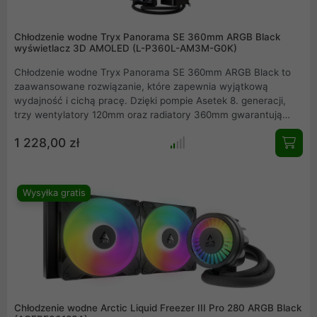
Chłodzenie wodne Tryx Panorama SE 360mm ARGB Black
wyświetlacz 3D AMOLED (L-P360L-AM3M-G0K)
Chłodzenie wodne Tryx Panorama SE 360mm ARGB Black to
zaawansowane rozwiązanie, które zapewnia wyjątkową
wydajność i cichą pracę. Dzięki pompie Asetek 8. generacji,
trzy wentylatory 120mm oraz radiatory 360mm gwarantują
skuteczne chłodzenie procesora. Podświetlenie ARGB z pełną
1 228,00 zł
synchronizacją z popularnymi systemami oświetleniowymi i
nowoczesny wyświetlacz 3D AMOLED wprowadzą estetykę i
futurystyczny design do Twojego komputera.
Wysyłka gratis
Chłodzenie wodne Arctic Liquid Freezer III Pro 280 ARGB Black