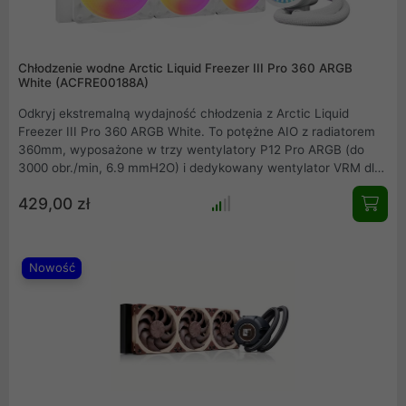
Chłodzenie wodne Arctic Liquid Freezer III Pro 360 ARGB
White (ACFRE00188A)
Odkryj ekstremalną wydajność chłodzenia z Arctic Liquid
Freezer III Pro 360 ARGB White. To potężne AIO z radiatorem
360mm, wyposażone w trzy wentylatory P12 Pro ARGB (do
3000 obr./min, 6.9 mmH2O) i dedykowany wentylator VRM dla
dodatkowego chłodzenia sekcji zasilania. Zapewnia
429,00 zł
kompatybilność z najnowszymi gniazdami Intel LGA1851/1700 i
AMD AM5/AM4. Sterowanie PWM, efektowne oświetlenie A-
RGB Gen2. Idealny wybór dla entuzjastów i overclockerów.
Nowość