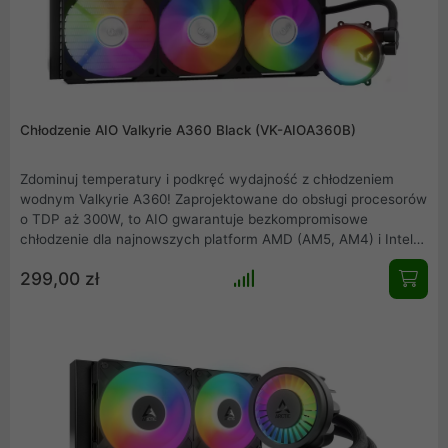
Chłodzenie AIO Valkyrie A360 Black (VK-AIOA360B)
Zdominuj temperatury i podkręć wydajność z chłodzeniem
wodnym Valkyrie A360! Zaprojektowane do obsługi procesorów
o TDP aż 300W, to AIO gwarantuje bezkompromisowe
chłodzenie dla najnowszych platform AMD (AM5, AM4) i Intel
(1851, 1700, 1200, 1151). Potężny radiator 360mm, trzy ciche
299,00 zł
wentylatory Valkyrie A12 A-RGB PWM (do 1800 RPM, 69 CFM) i
regulowana pompa PWM zapewniają optymalne warunki pracy.
Całość dopełnia zjawiskowe podświetlenie A-RGB.