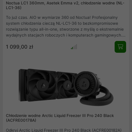
Noctua LC1 360mm, Asetek Emma v2, chłodzenie wodne (NL-
LC1-36)
To już czas. AIO w wymiarze 360 od Noctua! Profesjonalny
system chłodzenia cieczą NL-LC1-36 to bezkompromisowe
rozwiązanie typu all-in-one, stworzone z myślą o ekstremalnie
wydajnych stacjach roboczych i komputerach gamingowych.
Wykorzystując imponujący radiator o długości 360 mm oraz
1 099,00 zł
trzy flagowe wentylatory nowej generacji, urządzenie
zapewnia niespotykaną kulturę pracy i najwyższą efektywność
odprowadzania ciepła. Innowacyjny system tłumienia
dźwięków pompy sprawia, że jest to jeden z najcichszych
zestawów na rynku, idealnie łączący moc z absolutnym
spokojem.
Chłodzenie wodne Arctic Liquid Freezer III Pro 240 Black
(ACFRE00178A)
Odkryj Arctic Liquid Freezer III Pro 240 Black (ACFRE00182A)