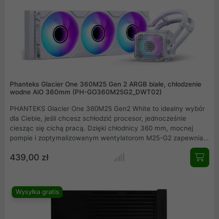
Phanteks Glacier One 360M25 Gen 2 ARGB białe, chłodzenie
wodne AiO 360mm (PH-GO360M25G2_DWT02)
PHANTEKS Glacier One 360M25 Gen2 White to idealny wybór
dla Ciebie, jeśli chcesz schłodzić procesor, jednocześnie
ciesząc się cichą pracą. Dzięki chłodnicy 360 mm, mocnej
pompie i zoptymalizowanym wentylatorom M25-G2 zapewnia
maksymalną wydajność chłodzenia, a oświetlenie D-RGB
439,00 zł
podkreśla Twoją konfigurację.
Wysyłka gratis