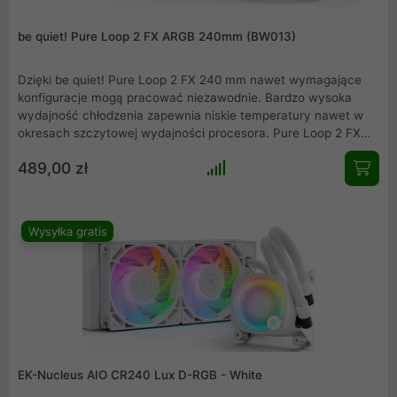
be quiet! Pure Loop 2 FX ARGB 240mm (BW013)
Dzięki be quiet! Pure Loop 2 FX 240 mm nawet wymagające
konfiguracje mogą pracować niezawodnie. Bardzo wysoka
wydajność chłodzenia zapewnia niskie temperatury nawet w
okresach szczytowej wydajności procesora. Pure Loop 2 FX
240 mm to preferowane rozwiązanie chłodzenia wodą dla
489,00 zł
wszystkich popularnych procesorów. Podświetlane wentylator
Light Wings 120 mm rozświetlą wnętrze Twojego zestawy
komputerowego a dołączony HUB pozwoli Ci zsynchronizować
całą aranżację ARGB i umożliwi łatwe sterownie.
Wysyłka gratis
EK-Nucleus AIO CR240 Lux D-RGB - White