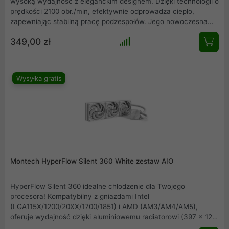
wysoką wydajność z eleganckim designem. Dzięki technologii o
prędkości 2100 obr./min, efektywnie odprowadza ciepło,
zapewniając stabilną pracę podzespołów. Jego nowoczesna
konstrukcja gwarantuje cichą i efektywną pracę, minimalizując
349,00 zł
hałas. Dodatkowo, innowacyjne materiały i pełna
kompatybilność czynią go idealnym rozwiązaniem do każdego
systemu komputerowego. 6-letnia gwarancja to gwarancja
jakości i niezawodności.
Wysyłka gratis
Montech HyperFlow Silent 360 White zestaw AIO
HyperFlow Silent 360 idealne chłodzenie dla Twojego
procesora! Kompatybilny z gniazdami Intel
(LGA115X/1200/20XX/1700/1851) i AMD (AM3/AM4/AM5),
oferuje wydajność dzięki aluminiowemu radiatorowi (397 x 120
x 27mm) i pompie 3100 obr./min przy zaledwie 23dBA. Trzy