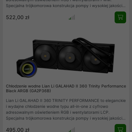
Specjalna trójkomorowa konstrukcja pompy i wysokiej jakości
wentylatory 120 mm zapewniają wydajne chłodzenie. AiO
522,00 zł
posiada trzy wymienne pokrywy pompy, które pozwalają
dostosować wygląd systemu chłodzenia wodnego all-in-one.
Chłodzenie wodne Lian Li GALAHAD II 360 Trinity Performance
Black ARGB (GA2P36B)
Lian Li GALAHAD II 360 TRINITY PERFORMANCE to eleganckie
i wydajne chłodzenie wodne typu all-in-one z cyfrowo
adresowalnym oświetleniem RGB i wentylatorami LCP.
Specjalna trójkomorowa konstrukcja pompy i wysokiej jakości
wentylatory LCP w formacie 120 mm zapewniają bardzo
495,00 zł
wydajne chłodzenie. AiO posiada trzy wymienne pokrywy