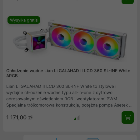
pompy, które pozwalają dostosować wygląd systemu
chłodzenia wodnego all-in-one.
Wysyłka gratis
Chłodzenie wodne Lian Li GALAHAD II LCD 360 SL-INF White
ARGB
Lian Li GALAHAD II LCD 360 SL-INF White to stylowe i
wydajne chłodzenie wodne typu all-in-one z cyfrowo
adresowalnym oświetleniem RGB i wentylatorami PWM.
Specjalna trójkomorowa konstrukcja, potężna pompa Asetek 8.
generacji i wysokiej jakości wentylatory SL-INF w formacie 120
1 171,00 zł
mm zapewniają wydajne chłodzenie. Pokrywa pompy AiO
posiada wyświetlacz IPS, na którym można np. wyświetlać
temperaturę CPU lub GPU wraz z animowanymi efektami.