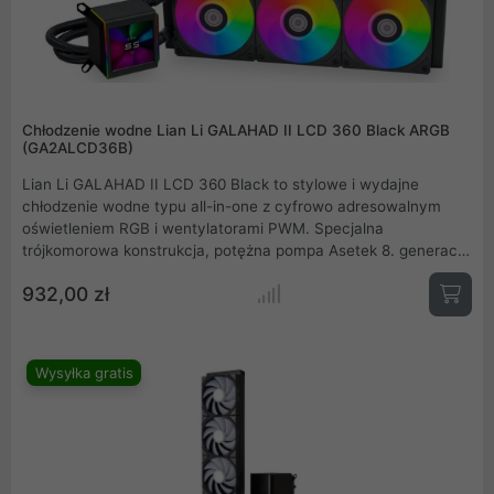
Chłodzenie wodne Lian Li GALAHAD II LCD 360 Black ARGB
(GA2ALCD36B)
Lian Li GALAHAD II LCD 360 Black to stylowe i wydajne
chłodzenie wodne typu all-in-one z cyfrowo adresowalnym
oświetleniem RGB i wentylatorami PWM. Specjalna
trójkomorowa konstrukcja, potężna pompa Asetek 8. generacji i
wysokiej jakości wentylatory w formacie 120 mm zapewniają
932,00 zł
wydajne chłodzenie. Pokrywa pompy AiO posiada wyświetlacz
IPS, na którym można np. wyświetlać temperaturę CPU lub
GPU wraz z animowanymi efektami.
Wysyłka gratis