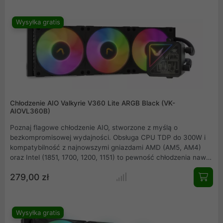
RGB Gen2. Idealny wybór dla entuzjastów i overclockerów.
Wysyłka gratis
Chłodzenie AIO Valkyrie V360 Lite ARGB Black (VK-
AIOVL360B)
Poznaj flagowe chłodzenie AIO, stworzone z myślą o
bezkompromisowej wydajności. Obsługa CPU TDP do 300W i
kompatybilność z najnowszymi gniazdami AMD (AM5, AM4)
oraz Intel (1851, 1700, 1200, 1151) to pewność chłodzenia nawet
najmocniejszych jednostek. Trzy wentylatory Valkyrie B12 A-
279,00 zł
RGB (2150RPM, 81.68CFM) i pompa PWM (do 2800RPM)
zapewniają elitarną kulturę pracy przy zachowaniu ciszy.
Całość dopełnia efektowne A-RGB.
Wysyłka gratis