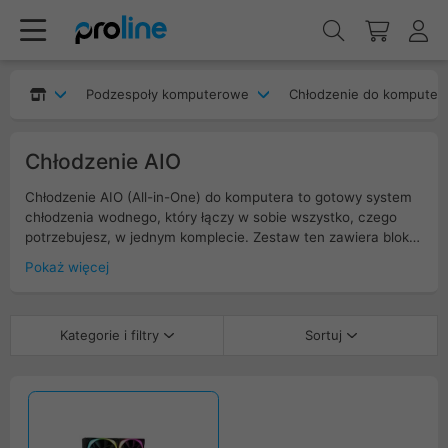
Podzespoły komputerowe
Chłodzenie do komputer
Chłodzenie AIO
Chłodzenie AIO (All-in-One) do komputera to gotowy system
chłodzenia wodnego, który łączy w sobie wszystko, czego
potrzebujesz, w jednym komplecie. Zestaw ten zawiera blok
wodny montowany na procesorze, chłodnicę oraz pompę, co
Pokaż więcej
umożliwia szybkie i efektywne odprowadzanie ciepła. Dzięki
łatwej instalacji i kompaktowej konstrukcji, chłodzenie AIO
poprawia stabilność temperatury nawet podczas
Kategorie i filtry
Sortuj
intensywnych sesji grania czy pracy, a przy tym
charakteryzuje się cichą pracą. To idealne rozwiązanie dla
użytkowników ceniących wydajność oraz estetykę wnętrza
komputera.