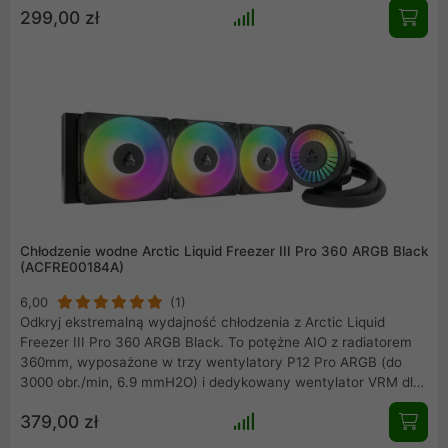
299,00 zł
Kompatybilny z Intel LGA1851/1700 i AMD AM5/AM4. Pasta
MX-6 i 6-letnia gwarancja w zestawie. Idealny dla entuzjastów
ceniących wydajność ponad efekty wizualne.
Chłodzenie wodne Arctic Liquid Freezer III Pro 360 ARGB Black
(ACFRE00184A)
6,00
(1)
Odkryj ekstremalną wydajność chłodzenia z Arctic Liquid
Freezer III Pro 360 ARGB Black. To potężne AIO z radiatorem
360mm, wyposażone w trzy wentylatory P12 Pro ARGB (do
3000 obr./min, 6.9 mmH2O) i dedykowany wentylator VRM dla
dodatkowego chłodzenia sekcji zasilania. Zapewnia
379,00 zł
kompatybilność z najnowszymi gniazdami Intel LGA1851/1700 i
AMD AM5/AM4. Sterowanie PWM, efektowne oświetlenie A-