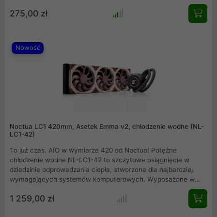
temperatury i cichą pracę. Idealne rozwiązanie dla
275,00 zł
najnowszych procesorów Intel LGA1700/1851 i AMD AM5/AM4,
zapewniające stabilność nawet po podkręceniu.
Nowość
Noctua LC1 420mm, Asetek Emma v2, chłodzenie wodne (NL-
LC1-42)
To już czas. AIO w wymiarze 420 od Noctua! Potężne
chłodzenie wodne NL-LC1-42 to szczytowe osiągnięcie w
dziedzinie odprowadzania ciepła, stworzone dla najbardziej
wymagających systemów komputerowych. Wyposażone w
gigantyczny radiator o długości 420 mm oraz trzy
1 259,00 zł
wysokowydajne jednostki wentylujące o średnicy 140 mm,
urządzenie zapewnia bezkonkurencyjną efektywność