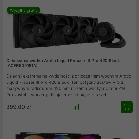
termiczną. Dzięki innowacyjnemu absorberowi hałasu pompy
oraz zaawansowanej platformie technicznej, produkt ten
Wysyłka gratis
oferuje niespotykaną kulturę pracy, będąc idealnym wyborem
dla profesjonalistów.
Chłodzenie wodne Arctic Liquid Freezer III Pro 420 Black
(ACFRE00181A)
Osiągnij ekstremalną wydajność z chłodzeniem wodnym Arctic
Liquid Freezer III Pro 420 Black. Ten potężny zestaw AIO z
masywnym radiatorem 420 mm i trzema wentylatorami P14
Pro został stworzony do ujarzmienia najgorętszych
procesorów. Innowacyjny wentylator VRM aktywnie chłodzi
399,00 zł
sekcję zasilania płyty głównej, gwarantując absolutną
stabilność systemu nawet podczas intensywnego
overclockingu. Idealne dla entuzjastów i profesjonalistów.