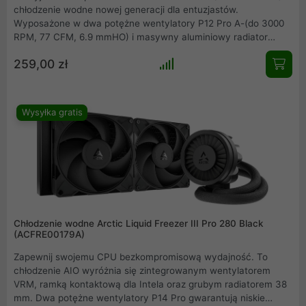
chłodzenie wodne nowej generacji dla entuzjastów.
Wyposażone w dwa potężne wentylatory P12 Pro A-(do 3000
RPM, 77 CFM, 6.9 mmHO) i masywny aluminiowy radiator
240mm o grubości 38mm, gwarantuje bezkompromisową
259,00 zł
wydajność chłodzenia. Innowacyjne, aktywne chłodzenie VRM,
dołączona pasta MX-6.
Wysyłka gratis
Chłodzenie wodne Arctic Liquid Freezer III Pro 280 Black
(ACFRE00179A)
Zapewnij swojemu CPU bezkompromisową wydajność. To
chłodzenie AIO wyróżnia się zintegrowanym wentylatorem
VRM, ramką kontaktową dla Intela oraz grubym radiatorem 38
mm. Dwa potężne wentylatory P14 Pro gwarantują niskie