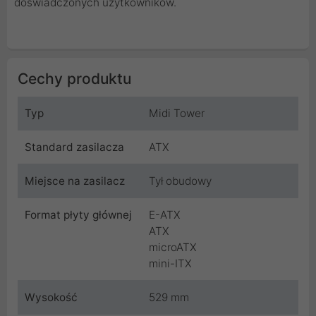
doświadczonych użytkowników.
Cechy produktu
Typ
Midi Tower
Standard zasilacza
ATX
Miejsce na zasilacz
Tył obudowy
Format płyty głównej
E-ATX
ATX
microATX
mini-ITX
Wysokość
529 mm