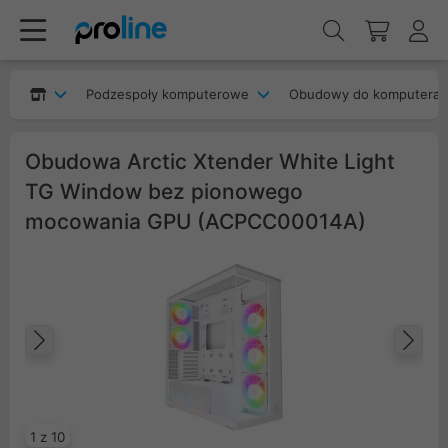
Podzespoły komputerowe
Obudowy do komputera
Obudowa Arctic Xtender White Light
TG Window bez pionowego
mocowania GPU (ACPCC00014A)
Poprzedni
Na
1 z 10