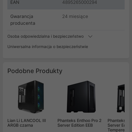
EAN
4895265000294
Gwarancja
24 miesiące
producenta
Osoba odpowiedzialna i bezpieczeństwo
Uniwersalna informacja o bezpieczeństwie
Podobne Produkty
Lian Li LANCOOL III
Phanteks Enthoo Pro 2
Phanteks En
ARGB czarna
Server Edition EEB
Server Editi
Tempered G