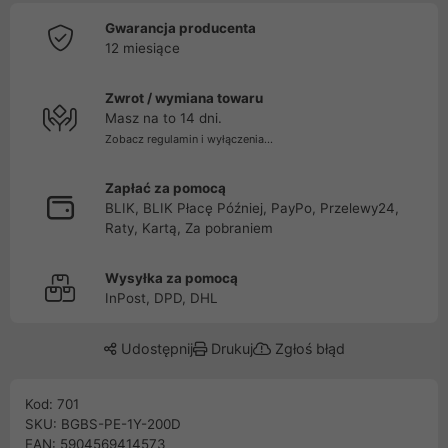
Gwarancja producenta
12 miesiące
Zwrot / wymiana towaru
Masz na to 14 dni.
Zobacz regulamin i wyłączenia...
Zapłać za pomocą
BLIK, BLIK Płacę Później, PayPo, Przelewy24,
Raty, Kartą, Za pobraniem
Wysyłka za pomocą
InPost, DPD, DHL
Udostępnij
Drukuj
Zgłoś błąd
Kod: 701
SKU: BGBS-PE-1Y-200D
EAN: 5904569414573