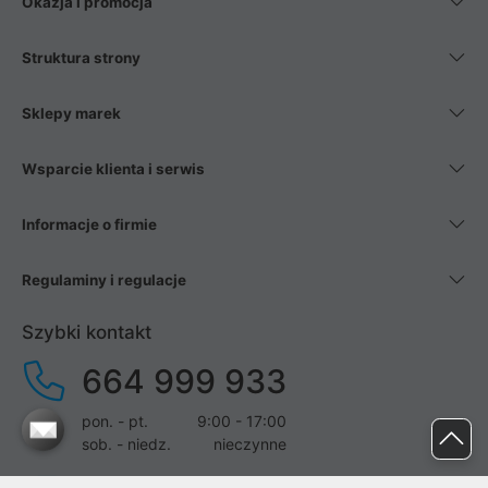
Okazja i promocja
Struktura strony
Sklepy marek
Wsparcie klienta i serwis
Informacje o firmie
Regulaminy i regulacje
Szybki kontakt
664 999 933
pon. - pt.
9:00 - 17:00
sob. - niedz.
nieczynne
pomoc@proline.pl