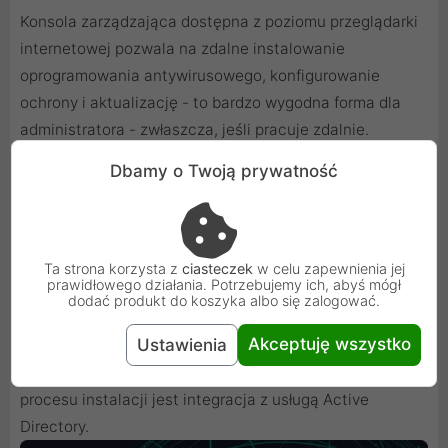
Konsola zarządzająca dostępna z poziomu przeglądarki
internetowej pozwala na zdalne instalowanie
oprogramowania antywirusowego, konfigurowanie
ochrony i aktualizację - to bardzo wygodna forma dla
administratora - zwłaszcza, jeśli pracuje zdalnie.
Konsola www jest zlokalizowana na serwerze
Dbamy o Twoją prywatność
producenta to tzw. cloud console. Ochrona komputerów
jest LOKALNA - co oznacza, że chronione są także
komputery bez dostępu do Internetu! Instalacja może
zostać wykonana na dwa sposoby: komputery w sieci
Ta strona korzysta z
ciasteczek
w celu zapewnienia jej
prawidłowego działania. Potrzebujemy ich, abyś mógł
mogą być automatycznie wykrywane za pomocą
dodać produkt do koszyka albo się zalogować.
Windows Network Discovery lub instalator może zostać
Akceptuję wszystko
Ustawienia
wysłany bezpośrednio na adres e-mail w postaci linku
lub paczki do pobrania. Dodatkowym ułatwieniem
procesu instalacji jest integracja z usługą Active
Directory.