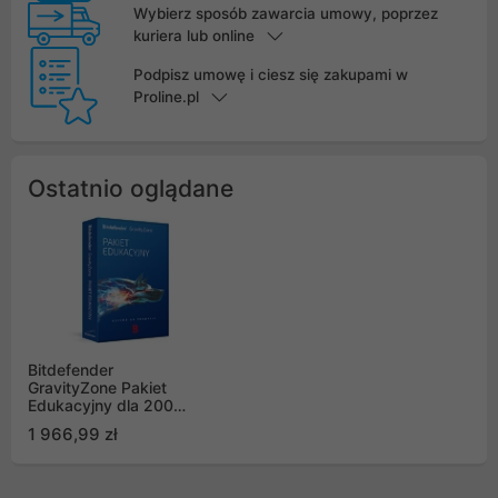
Wybierz sposób zawarcia umowy, poprzez
kuriera lub online
Podpisz umowę i ciesz się zakupami w
Proline.pl
Ostatnio oglądane
Bitdefender
GravityZone Pakiet
Edukacyjny dla 200
stanowisk na okres 1
1 966,99 zł
roku