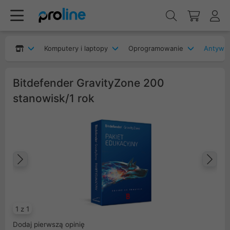
Komputery i laptopy
Oprogramowanie
Antywir
Bitdefender GravityZone 200
stanowisk/1 rok
Poprzedni
Na
1 z 1
Dodaj pierwszą opinię