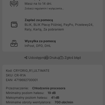
Masz na to 14 dni.
Zobacz regulamin i wyłączenia...
Zapłać za pomocą
BLIK, BLIK Płacę Później, PayPo, Przelewy24,
Raty, Kartą, Za pobraniem
Wysyłka za pomocą
InPost, DPD, DHL
Udostępnij
Drukuj
Zgłoś błąd
Kod: CRYORIG_R1_ULTIMATE
SKU: CR-R1A
EAN: 4719692700001
Przeznaczenie:
Chłodzenie procesora
Minimalny poziom hałasu:
19 dB
Maksymalny poziom hałasu:
41 dB
Minimalne obroty wentylatora:
700 obr/min