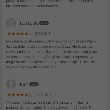
pozwala odebrać i rozproszyć tę samą ilość ciepła przy
niższych obrotach wentylatorów.
B3ta30K
Gość
17.02.2016
Ok zainstalowałem tego potwora po za tym ze jest Wielki
Jak Stodoła i brakło mi obudowy... Cóż... Ale to jest do
rozwiązania, sam montaż jak dla mnie nie były trudny, po
za tym że ramy po modyfikacji tez jakoś się upchały tyle
mogę na razie powiedzieć testy czas zacząć.. Dzięki za
szybka dostawę nie spełna 20h.
Ralf
Gość
02.02.2016
@Kratos: Nastraszyłeś mnie :D Skończyłem właśnie
montaż, nie był trudny. Nie porysowałem też finów :D