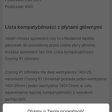
Podstawki AMD
Lista kompatybilności z płytami głównymi
Jeżeli chcesz sprawdzić czy to chłodzenie będzie
pasowało do posiadanej przez ciebie płyty głównej
możesz sprawdzić ten link:
Lista kompatybilności
Cryorig R1 Ultimate
Cryorig R1 Ultimate ma dwa wentylatory 140x25,
natomiast Cryorig R1 Universal posiada jeden wentylator
140x25mm i jeden wentylator 140x13mm w celu
zapewnienia lepszej kompatybilności z wysokimi
pamięciami.
Dbamy o Twoją prywatność