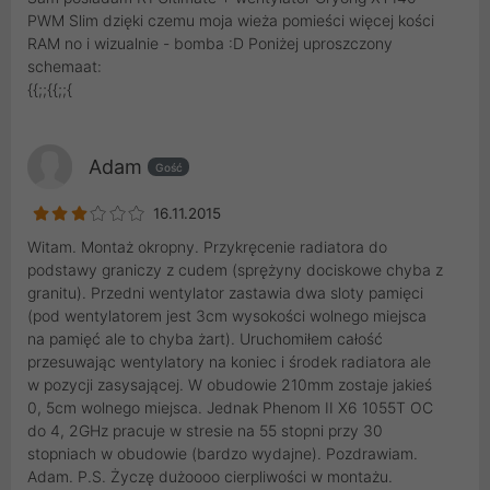
PWM Slim dzięki czemu moja wieża pomieści więcej kości
RAM no i wizualnie - bomba :D Poniżej uproszczony
schemaat:
{{;;{{;;{
Adam
Gość
16.11.2015
Witam. Montaż okropny. Przykręcenie radiatora do
podstawy graniczy z cudem (sprężyny dociskowe chyba z
granitu). Przedni wentylator zastawia dwa sloty pamięci
(pod wentylatorem jest 3cm wysokości wolnego miejsca
na pamięć ale to chyba żart). Uruchomiłem całość
przesuwając wentylatory na koniec i środek radiatora ale
w pozycji zasysającej. W obudowie 210mm zostaje jakieś
0, 5cm wolnego miejsca. Jednak Phenom II X6 1055T OC
do 4, 2GHz pracuje w stresie na 55 stopni przy 30
stopniach w obudowie (bardzo wydajne). Pozdrawiam.
Adam. P.S. Życzę dużoooo cierpliwości w montażu.