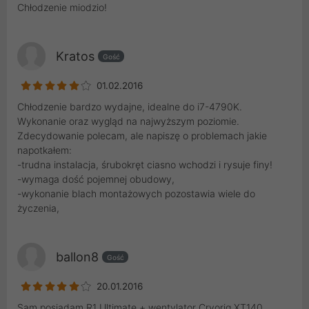
Chłodzenie miodzio!
Kratos
Gość
01.02.2016
Chłodzenie bardzo wydajne, idealne do i7-4790K.
Wykonanie oraz wygląd na najwyższym poziomie.
Zdecydowanie polecam, ale napiszę o problemach jakie
napotkałem:
-trudna instalacja, śrubokręt ciasno wchodzi i rysuje finy!
-wymaga dość pojemnej obudowy,
-wykonanie blach montażowych pozostawia wiele do
życzenia,
ballon8
Gość
20.01.2016
Sam posiadam R1 Ultimate + wentylator Cryorig XT140