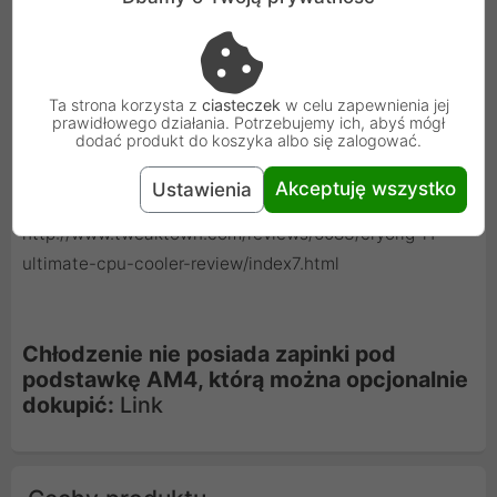
Linki do testów
http://www.pcgameware.co.uk/reviews/cpu-
Ta strona korzysta z
ciasteczek
w celu zapewnienia jej
coolers/cryorig-r1-ultimate-cpu-cooler-review/
prawidłowego działania. Potrzebujemy ich, abyś mógł
dodać produkt do koszyka albo się zalogować.
http://www.nikktech.com/main/articles/pc-
hardware/cpu-cooling/cpu-air-coolers/3015-cryorig-r1-
Akceptuję wszystko
Ustawienia
ultimate-cpu-cooler?showall=&start=5
http://www.tweaktown.com/reviews/6083/cryorig-r1-
ultimate-cpu-cooler-review/index7.html
Chłodzenie nie posiada zapinki pod
podstawkę AM4, którą można opcjonalnie
dokupić:
Link