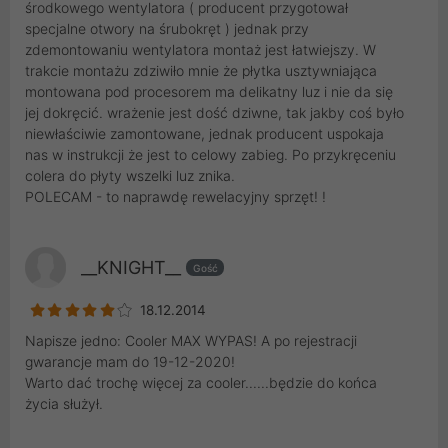
środkowego wentylatora ( producent przygotował
specjalne otwory na śrubokręt ) jednak przy
zdemontowaniu wentylatora montaż jest łatwiejszy. W
trakcie montażu zdziwiło mnie że płytka usztywniająca
montowana pod procesorem ma delikatny luz i nie da się
jej dokręcić. wrażenie jest dość dziwne, tak jakby coś było
niewłaściwie zamontowane, jednak producent uspokaja
nas w instrukcji że jest to celowy zabieg. Po przykręceniu
colera do płyty wszelki luz znika.
POLECAM - to naprawdę rewelacyjny sprzęt! !
__KNIGHT__
Gość
18.12.2014
Napisze jedno: Cooler MAX WYPAS! A po rejestracji
gwarancje mam do 19-12-2020!
Warto dać trochę więcej za cooler......będzie do końca
życia służył.