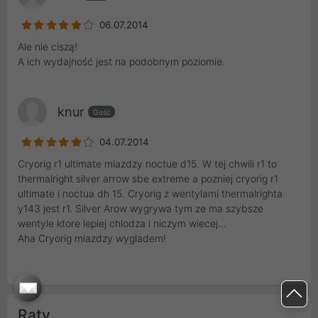
06.07.2014
Ale nie ciszą!
A ich wydajność jest na podobnym poziomie.
knur
Gość
04.07.2014
Cryorig r1 ultimate miazdzy noctue d15. W tej chwili r1 to
thermalright silver arrow sbe extreme a pozniej cryorig r1
ultimate i noctua dh 15. Cryorig z wentylami thermalrighta
y143 jest r1. Silver Arow wygrywa tym ze ma szybsze
wentyle ktore lepiej chlodza i niczym wiecej...
Aha Cryorig miazdzy wygladem!
Raty