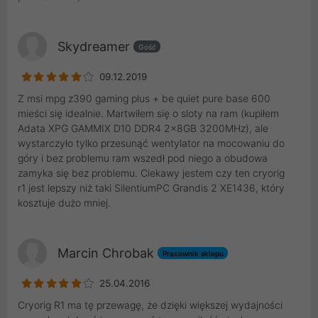
Skydreamer
Gość
09.12.2019
Z msi mpg z390 gaming plus + be quiet pure base 600
mieści się idealnie. Martwiłem się o sloty na ram (kupiłem
Adata XPG GAMMIX D10 DDR4 2x8GB 3200MHz), ale
wystarczyło tylko przesunąć wentylator na mocowaniu do
góry i bez problemu ram wszedł pod niego a obudowa
zamyka się bez problemu. Ciekawy jestem czy ten cryorig
r1 jest lepszy niż taki SilentiumPC Grandis 2 XE1436, który
kosztuje dużo mniej.
Marcin Chrobak
Pracownik sklepu
25.04.2016
Cryorig R1 ma tę przewagę, że dzięki większej wydajności