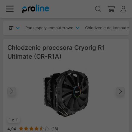
Podzespoły komputerowe
Chłodzenie do komputer
Chłodzenie procesora Cryorig R1
Ultimate (CR-R1A)
Poprzedni
Na
1 z 11
4,94
(
18
)