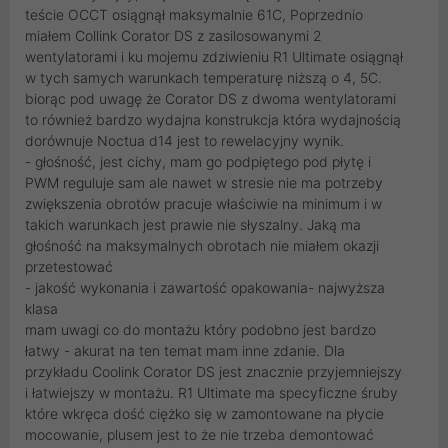
teście OCCT osiągnął maksymalnie 61C, Poprzednio
miałem Collink Corator DS z zasilosowanymi 2
wentylatorami i ku mojemu zdziwieniu R1 Ultimate osiągnął
w tych samych warunkach temperaturę niższą o 4, 5C.
biorąc pod uwagę że Corator DS z dwoma wentylatorami
to również bardzo wydajna konstrukcja która wydajnością
dorównuje Noctua d14 jest to rewelacyjny wynik.
- głośność, jest cichy, mam go podpiętego pod płytę i
PWM reguluje sam ale nawet w stresie nie ma potrzeby
zwiększenia obrotów pracuje właściwie na minimum i w
takich warunkach jest prawie nie słyszalny. Jaką ma
głośność na maksymalnych obrotach nie miałem okazji
przetestować
- jakość wykonania i zawartość opakowania- najwyższa
klasa
mam uwagi co do montażu który podobno jest bardzo
łatwy - akurat na ten temat mam inne zdanie. Dla
przykładu Coolink Corator DS jest znacznie przyjemniejszy
i łatwiejszy w montażu. R1 Ultimate ma specyficzne śruby
które wkręca dość ciężko się w zamontowane na płycie
mocowanie, plusem jest to że nie trzeba demontować