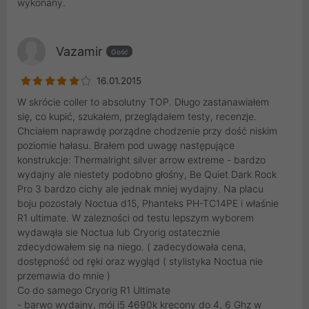
wykonany.
Vazamir
Gość
16.01.2015
W skrócie coller to absolutny TOP. Długo zastanawiałem
się, co kupić, szukałem, przeglądałem testy, recenzje.
Chciałem naprawdę porządne chodzenie przy dość niskim
poziomie hałasu. Brałem pod uwagę następujące
konstrukcje: Thermalright silver arrow extreme - bardzo
wydajny ale niestety podobno głośny, Be Quiet Dark Rock
Pro 3 bardzo cichy ale jednak mniej wydajny. Na placu
boju pozostały Noctua d15, Phanteks PH-TC14PE i właśnie
R1 ultimate. W zalezności od testu lepszym wyborem
wydawąła sie Noctua lub Cryorig ostatecznie
zdecydowałem się na niego. ( zadecydowała cena,
dostępność od ręki oraz wygląd ( stylistyka Noctua nie
przemawia do mnie )
Co do samego Cryorig R1 Ultimate
- barwo wydajny, mój i5 4690k kręcony do 4, 6 Ghz w