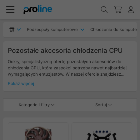
Podzespoły komputerowe
Chłodzenie do komputer
Pozostałe akcesoria chłodzenia CPU
Odkryj specjalistyczną ofertę pozostałych akcesoriów do
chłodzenia CPU, która zaspokoi potrzeby nawet najbardziej
wymagających entuzjastów. W naszej ofercie znajdziesz
urządzenia do delida, umożliwiające precyzyjne usunięcie
Pokaż więcej
oryginalnego pokrycia procesora i poprawę efektywności
termicznej, oraz ramki kontaktowe, które gwarantują
doskonały transfer ciepła między procesorem a systemem
Kategorie i filtry
Sortuj
chłodzenia. Wypróbuj nowoczesne rozwiązania, które
podniosą wydajność Twojego sprzętu – zapoznaj się z naszą
ofertą już teraz!