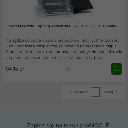
Thermal Grizzly Lapping Tool Intel LGA 1700 (12, 13, 14 Gen)
Narzędzie do docierania dla procesorów Intel 13/14 Procesory
Gen umożliwiają bezpieczne szlifowanie rozpraszacza ciepła.
Procesor można łatwo zamontować na narzędziu do docierania
za pomocą dołączonych śrub. Tolerancje narzędzia
docierającego pozwalają na zeszlifowanie rozpraszacza ciepła
94,15 zł
o 0,2 milimetra. Narzędzie do docierania 13. generacji jest
kompatybilne z procesorami Intel Core 12. generacji. W
zestawie papier ścierny o granulacji 400, 1200 i 2500.
Wstecz
1
Dalej
Zapisz się na mega proMOCJE