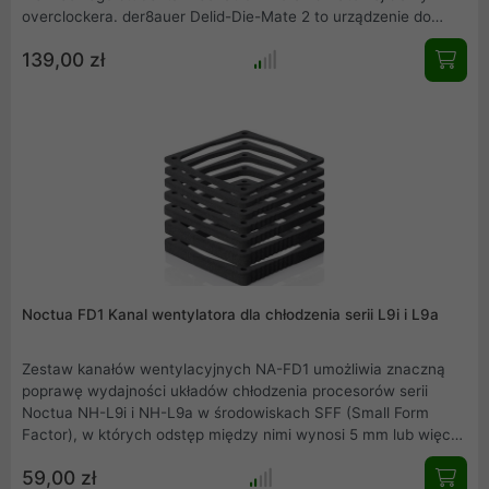
overclockera. der8auer Delid-Die-Mate 2 to urządzenie do
zdejmowania IHS z procesorów Intel Ivy-Bridge, Haswell,
139,00 zł
Devil's Canyon, Broadwell, Skylake, Kaby Lake oraz Coffee
Lake pod gniazdo 115(X) bez dopisku -E, a także procesory
Comet Lake-S (gniazdo LGA 1200).
Noctua FD1 Kanal wentylatora dla chłodzenia serii L9i i L9a
Zestaw kanałów wentylacyjnych NA-FD1 umożliwia znaczną
poprawę wydajności układów chłodzenia procesorów serii
Noctua NH-L9i i NH-L9a w środowiskach SFF (Small Form
Factor), w których odstęp między nimi wynosi 5 mm lub więcej
(do 45 mm). Krótko mówiąc, NA-FD1 to prosty, ale inteligentny,
59,00 zł
elastyczny i ekonomiczny sposób na zwiększenie wydajności