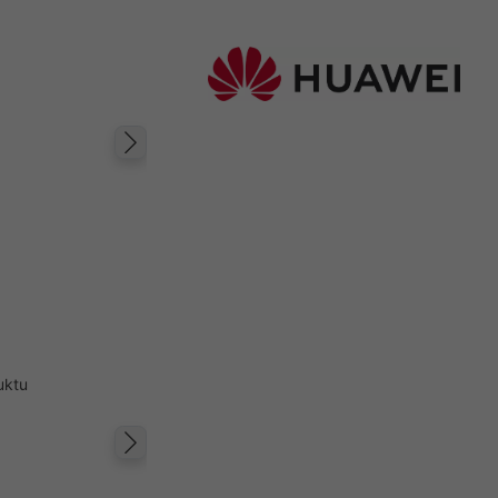
Następny
uktu
Następny