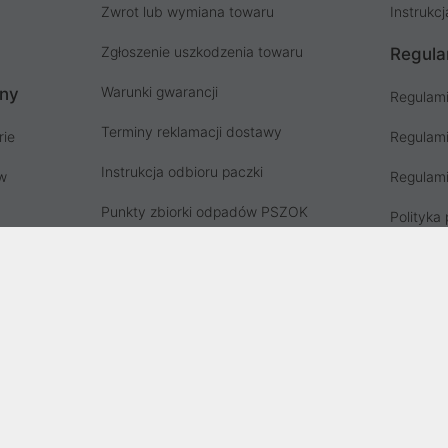
Zwrot lub wymiana towaru
Instrukcj
Zgłoszenie uszkodzenia towaru
Regula
Warunki gwarancji
ony
Regulami
Terminy reklamacji dostawy
rie
Regulami
Instrukcja odbioru paczki
ów
Regulami
Punkty zbiorki odpadów PSZOK
Polityka 
Zgłoś niebezpieczny produkt, GPSR
Koszty g
Zużyty sprzęt elektryczny
Deklaracja dostępności
, wpisana do rejestru przedsiębiorców Krajowego Rejestru Sądowego prz
stru Sądowego pod nr KRS: 0000282071, NIP: 8951898022, REGON: 0204