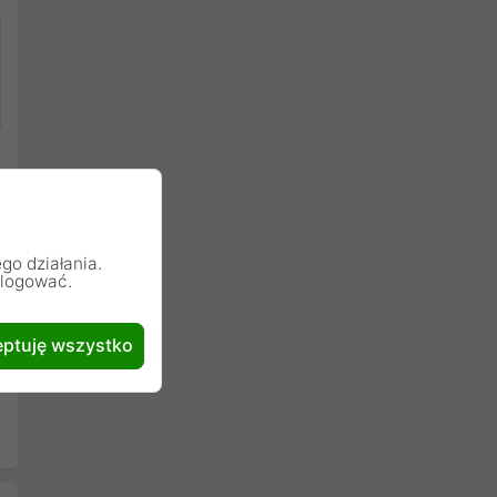
go działania.
alogować.
ptuję wszystko