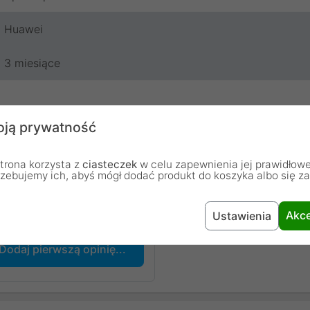
Huawei
3 miesiące
ją prywatność
trona korzysta z
ciasteczek
w celu zapewnienia jej prawidłowe
rzebujemy ich, abyś mógł dodać produkt do koszyka albo się z
chodzą od osób, które zakupiły lub używały dany produkt.
Akce
Ustawienia
Dodaj pierwszą opinię...