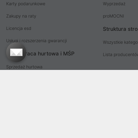
Karty podarunkowe
Wyprzedaż
Zakupy na raty
proMOCNI
Licencja esd
Struktura str
Usługi i rozszerzenia gwarancji
Wszystkie katego
Współpraca hurtowa i MŚP
Lista producent
Sprzedaż hurtowa
Oferta dla firm i instytucji
Przetargi i zamówienia publiczne
Proline SA z siedzibą w Mirkowie (55-095), przy ul. Brzozowej 5
Fabrycznej we Wrocławiu, VI Wydział Gospodarczy Krajowego Reje