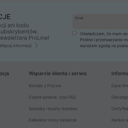
CJE
Email
cji ani kodu
subskrybentów.
Oświadczam, że mam ukoń
ewslettera ProLine!
Proline i przetwarzanie m
Więcej informacji
wyrażam zgodę na posta
ocja
Wsparcie klienta i serwis
Informa
Kontakt z ProLine
Dane fir
Częste pytania, czyli FAQ
Dlaczego
Sposoby i koszty dostawy
Certyfika
Kalkulator mocy zasilacza
Kariera w