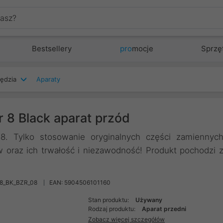
Bestsellery
pro
mocje
Sprzę
zędzia
Aparaty
 8 Black aparat przód
8. Tylko stosowanie oryginalnych części zamiennyc
oraz ich trwałość i niezawodność! Produkt pochodzi 
8_BK_BZR_08
EAN: 5904506101160
Stan produktu:
Używany
Rodzaj produktu:
Aparat przedni
Zobacz więcej szczegółów