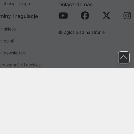
a obsługi sklepu
Dołącz do nas
miny i regulacje
n sklepu
Zgłoś błąd na stronie
n opinii
n newslettera
prywatności i cookies
osp. odpadami
ez Sąd Rejonowy dla Wrocławia-
82041, BDO: 000437899. Kapitał