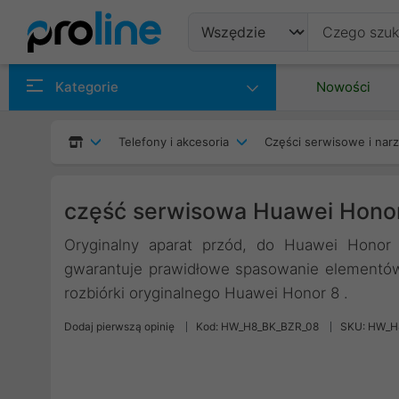
Produkty
Kategorie
Nowości
Producenci
Telefony i akcesoria
Części serwisowe i nar
Kategorie
część serwisowa Huawei Honor
Oryginalny aparat przód, do Huawei Honor 
gwarantuje prawidłowe spasowanie elementów 
rozbiórki oryginalnego Huawei Honor 8 .
Dodaj pierwszą opinię
Kod: HW_H8_BK_BZR_08
SKU: HW_H