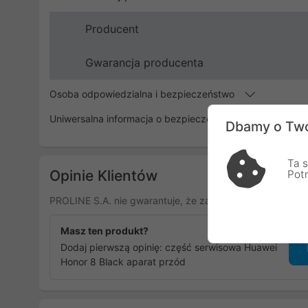
Producent
Gwarancja producenta
Osoba odpowiedzialna i bezpieczeństwo
Uniwersalna informacja o bezpieczeństwie
Dbamy o Two
Ta s
Opinie Klientów
Pot
PROLINE S.A. nie gwarantuje, że zamieszczone opinie po
Masz ten produkt?
Dodaj pierwszą opinię: część serwisowa Huawei
Honor 8 Black aparat przód