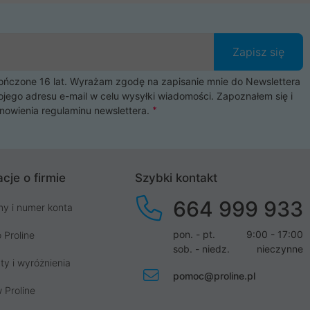
Zapisz się
czone 16 lat. Wyrażam zgodę na zapisanie mnie do Newslettera
ojego adresu e-mail w celu wysyłki wiadomości. Zapoznałem się i
nowienia
regulaminu newslettera
.
cje o firmie
Szybki kontakt
664 999 933
my i numer konta
pon. - pt.
9:00 - 17:00
 Proline
sob. - niedz.
nieczynne
ty i wyróżnienia
pomoc@proline.pl
 Proline