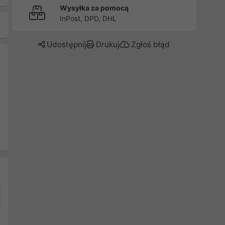
Wysyłka za pomocą
InPost, DPD, DHL
Udostępnij
Drukuj
Zgłoś błąd