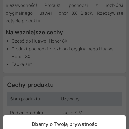
niezawodność! Produkt pochodzi z rozbiórki
oryginalnego Huawei Honor 8X Black. Rzeczywiste
zdjęcie produktu .
Najważniejsze cechy
Część do Huawei Honor 8X
Produkt pochodzi z rozbiórki oryginalnego Huawei
Honor 8X
Tacka sim
Cechy produktu
Stan produktu
Używany
Rodzaj produktu
Tacka SIM
Dbamy o Twoją prywatność
Stan
Bardzo dobry