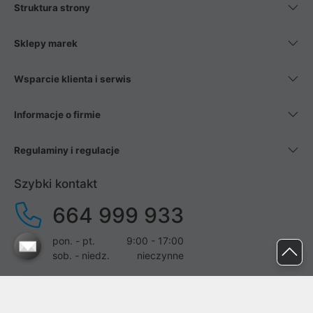
Struktura strony
Sklepy marek
Wsparcie klienta i serwis
Informacje o firmie
Regulaminy i regulacje
Szybki kontakt
664 999 933
pon. - pt.
9:00 - 17:00
sob. - niedz.
nieczynne
pomoc@proline.pl