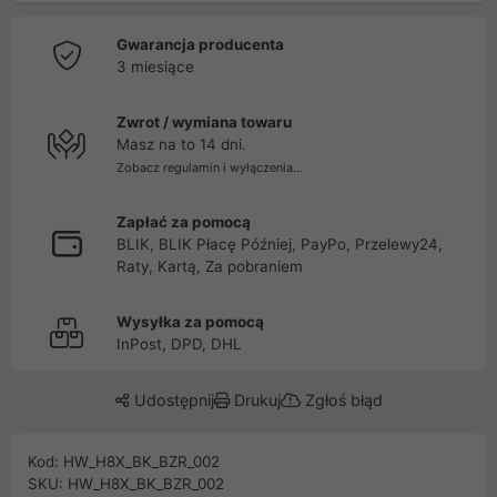
Gwarancja producenta
3 miesiące
Zwrot / wymiana towaru
Masz na to 14 dni.
Zobacz regulamin i wyłączenia...
Zapłać za pomocą
BLIK, BLIK Płacę Później, PayPo, Przelewy24,
Raty, Kartą, Za pobraniem
Wysyłka za pomocą
InPost, DPD, DHL
Udostępnij
Drukuj
Zgłoś błąd
Kod: HW_H8X_BK_BZR_002
SKU: HW_H8X_BK_BZR_002