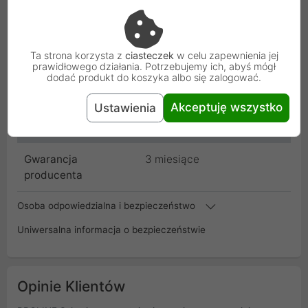
Producent
Huawei
Ta strona korzysta z
ciasteczek
w celu zapewnienia jej
Kod
HW_H8X_BK_BZR_002
prawidłowego działania. Potrzebujemy ich, abyś mógł
dodać produkt do koszyka albo się zalogować.
SKU
HW_H8X_BK_BZR_002
Akceptuję wszystko
Ustawienia
EAN
5904506101399
Gwarancja
3 miesiące
producenta
Osoba odpowiedzialna i bezpieczeństwo
Uniwersalna informacja o bezpieczeństwie
Opinie Klientów