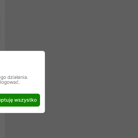
go działania.
alogować.
ptuję wszystko