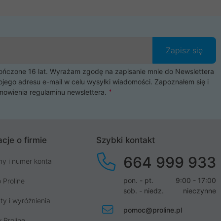
Zapisz się
czone 16 lat. Wyrażam zgodę na zapisanie mnie do Newslettera
ojego adresu e-mail w celu wysyłki wiadomości. Zapoznałem się i
nowienia
regulaminu newslettera
.
cje o firmie
Szybki kontakt
664 999 933
my i numer konta
pon. - pt.
9:00 - 17:00
 Proline
sob. - niedz.
nieczynne
ty i wyróżnienia
pomoc@proline.pl
 Proline