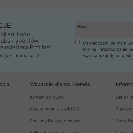
CJE
Email
cji ani kodu
subskrybentów.
Oświadczam, że mam ukoń
ewslettera ProLine!
Proline i przetwarzanie m
Więcej informacji
wyrażam zgodę na posta
ocja
Wsparcie klienta i serwis
Informa
Kontakt z ProLine
Dane fir
Częste pytania, czyli FAQ
Dlaczego
Sposoby i koszty dostawy
Certyfika
Kalkulator mocy zasilacza
Kariera w