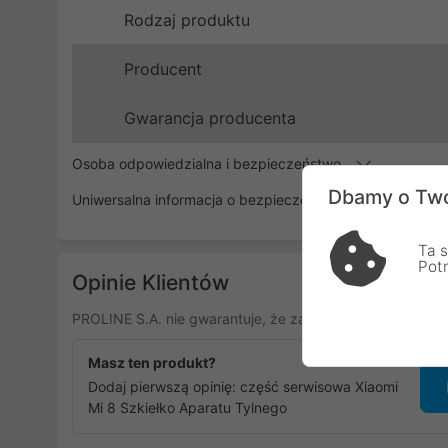
Rodzaj produktu
Producent
Gwarancja producenta
Osoba odpowiedzialna i bezpieczeństwo
Dbamy o Two
Uniwersalna informacja o bezpieczeństwie
Ta s
Pot
Opinie Klientów
PROLINE S.A. nie gwarantuje, że zamieszczone opinie po
Masz ten produkt?
Dodaj pierwszą opinię: część serwisowa Xiaomi
Mi 8 Szkiełko Aparatu Tylnego