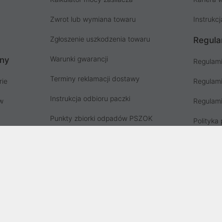
Zwrot lub wymiana towaru
Instrukcj
Zgłoszenie uszkodzenia towaru
Regula
Warunki gwarancji
ony
Regulami
Terminy reklamacji dostawy
rie
Regulami
Instrukcja odbioru paczki
ów
Regulami
Punkty zbiorki odpadów PSZOK
Polityka 
Zgłoś niebezpieczny produkt, GPSR
Koszty g
Zużyty sprzęt elektryczny
Deklaracja dostępności
, wpisana do rejestru przedsiębiorców Krajowego Rejestru Sądowego prz