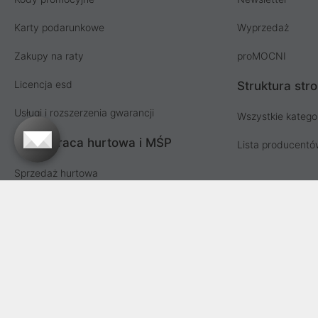
Karty podarunkowe
Wyprzedaż
Zakupy na raty
proMOCNI
Licencja esd
Struktura str
Usługi i rozszerzenia gwarancji
Wszystkie katego
Współpraca hurtowa i MŚP
Lista producent
Sprzedaż hurtowa
Oferta dla firm i instytucji
Przetargi i zamówienia publiczne
Proline SA z siedzibą w Mirkowie (55-095), przy ul. Brzozowej 5