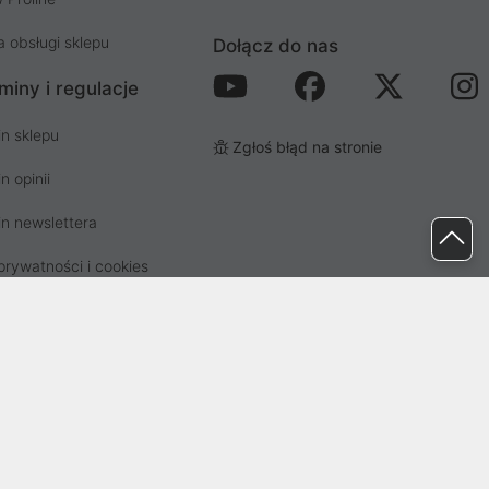
a obsługi sklepu
Dołącz do nas
miny i regulacje
n sklepu
Zgłoś błąd na stronie
n opinii
n newslettera
prywatności i cookies
osp. odpadami
ez Sąd Rejonowy dla Wrocławia-