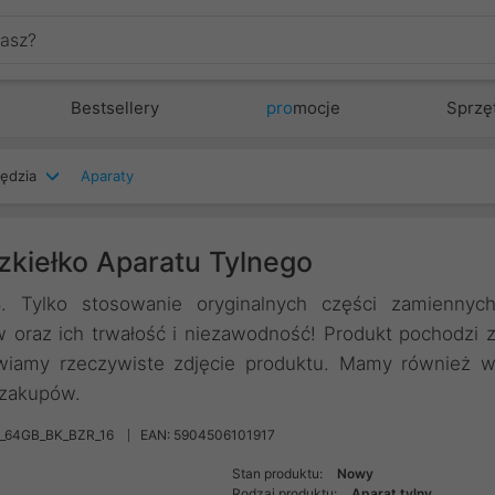
Bestsellery
pro
mocje
Sprzę
zędzia
Aparaty
zkiełko Aparatu Tylnego
. Tylko stosowanie oryginalnych części zamiennyc
oraz ich trwałość i niezawodność! Produkt pochodzi 
tawiamy rzeczywiste zdjęcie produktu. Mamy również 
 zakupów.
8_64GB_BK_BZR_16
EAN: 5904506101917
Stan produktu:
Nowy
Rodzaj produktu:
Aparat tylny