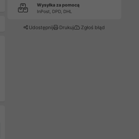
Wysyłka za pomocą
InPost, DPD, DHL
Udostępnij
Drukuj
Zgłoś błąd