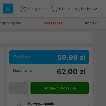
Konfigurator
0,00 zł
Mój Proline
t gamingowy
Wyprzedaż
Kontakt
59,99 zł
Wysyłkowa:
h
62,00 zł
Stacjonarna:
z
w
Dodaj do koszyka
Na wyczerpaniu