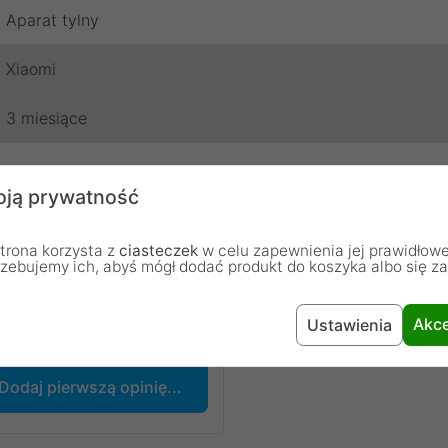
Aparat tylny
Xiaomi
3 miesiące
ją prywatność
trona korzysta z
ciasteczek
w celu zapewnienia jej prawidłowe
rzebujemy ich, abyś mógł dodać produkt do koszyka albo się z
chodzą od osób, które zakupiły lub używały dany produkt.
Akce
Ustawienia
Dodaj pierwszą opinię...