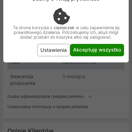
Stan
Idealny
Producent
Xiaomi
Ta strona korzysta z
ciasteczek
w celu zapewnienia jej
prawidłowego działania. Potrzebujemy ich, abyś mógł
Kod
MI_A3_BL_32_BZR_008
dodać produkt do koszyka albo się zalogować.
SKU
MI_A3_BL_32_BZR_008
Akceptuję wszystko
Ustawienia
EAN
5904506103164
Gwarancja
3 miesiące
producenta
Osoba odpowiedzialna i bezpieczeństwo
Uniwersalna informacja o bezpieczeństwie
Opinie Klientów