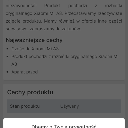
niezawodność! Produkt pochodzi z rozbiórki
oryginalnego Xiaomi Mi A3. Przedstawiamy rzeczywiste
zdjęcie produktu. Mamy również w ofercie inne części
serwisowe, zapraszamy do zakupów.
Najważniejsze cechy
Część do Xiaomi Mi A3
Produkt pochodzi z rozbiórki oryginalnego Xiaomi Mi
A3
Aparat przód
Cechy produktu
Stan produktu
Używany
Rodzaj produktu
Aparat przedni
Dbamy o Twoją prywatność