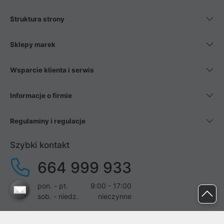
Struktura strony
Sklepy marek
Wsparcie klienta i serwis
Informacje o firmie
Regulaminy i regulacje
Szybki kontakt
664 999 933
pon. - pt.
9:00 - 17:00
sob. - niedz.
nieczynne
pomoc@proline.pl