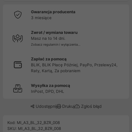
Gwarancja producenta
3 miesiące
Zwrot / wymiana towaru
Masz na to 14 dni.
Zobacz regulamin i wyłączenia...
Zapłać za pomocą
BLIK, BLIK Płacę Później, PayPo, Przelewy24,
Raty, Kartą, Za pobraniem
Wysyłka za pomocą
InPost, DPD, DHL
Udostępnij
Drukuj
Zgłoś błąd
Kod: MI_A3_BL_32_BZR_008
SKU: MI_A3_BL_32_BZR_008