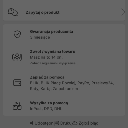
Zapytaj o produkt
Gwarancja producenta
3 miesiące
Zwrot / wymiana towaru
Masz na to 14 dni.
Zobacz regulamin i wyłączenia...
Zapłać za pomocą
BLIK, BLIK Płacę Później, PayPo, Przelewy24,
Raty, Kartą, Za pobraniem
Wysyłka za pomocą
InPost, DPD, DHL
Udostępnij
Drukuj
Zgłoś błąd