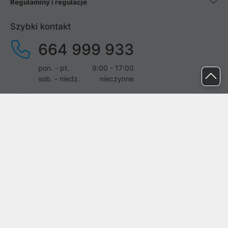
Regulaminy i regulacje
Szybki kontakt
664 999 933
pon. - pt.
9:00 - 17:00
sob. - niedz.
nieczynne
pomoc@proline.pl
Dołącz do nas
Zgłoś błąd na stronie
Proline SA z siedzibą w Mirkowie (55-095), przy ul. Brzozowej 5,
wpisana do rejestru przedsiębiorców Krajowego Rejestru Sądowego
przez Sąd Rejonowy dla Wrocławia-Fabrycznej we Wrocławiu, VI
Wydział Gospodarczy Krajowego Rejestru Sądowego pod nr KRS:
0000282071, NIP: 8951898022, REGON: 020482041, BDO: