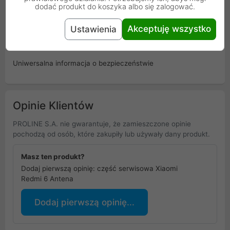
dodać produkt do koszyka albo się zalogować.
Gwarancja
3 miesiące
producenta
Akceptuję wszystko
Ustawienia
Osoba odpowiedzialna i bezpieczeństwo
Uniwersalna informacja o bezpieczeństwie
Opinie Klientów
PROLINE S.A. nie gwarantuje, że zamieszczone opinie
pochodzą od osób, które zakupiły lub używały dany produkt.
Masz ten produkt?
Dodaj pierwszą opinię: część serwisowa Xiaomi
Redmi 6 Antena
Dodaj pierwszą opinię...