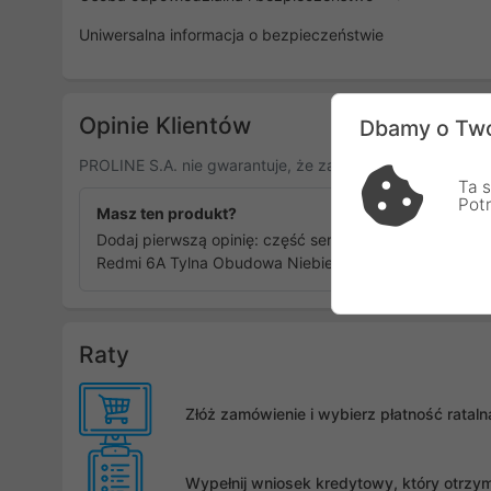
Uniwersalna informacja o bezpieczeństwie
Opinie Klientów
Dbamy o Two
PROLINE S.A. nie gwarantuje, że zamieszczone opinie po
Ta s
Pot
Masz ten produkt?
Dodaj pierwszą opinię: część serwisowa Xiaomi
Redmi 6A Tylna Obudowa Niebieska
Raty
Złóż zamówienie i wybierz płatność rata
Wypełnij wniosek kredytowy, który otrzy