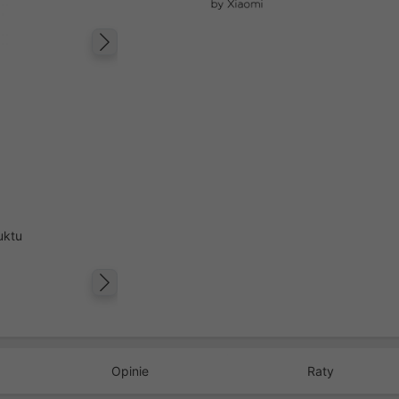
Następny
uktu
Następny
Opinie
Raty