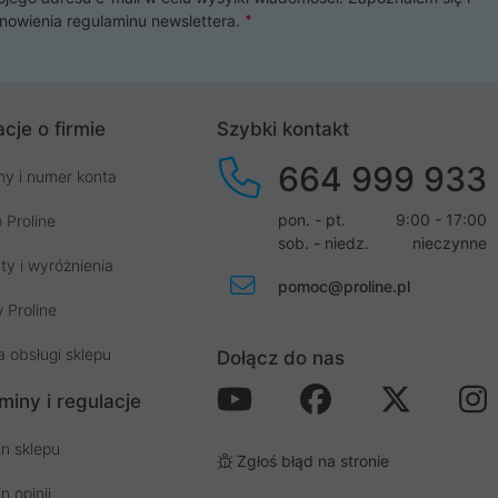
nowienia
regulaminu newslettera
.
cje o firmie
Szybki kontakt
664 999 933
my i numer konta
pon. - pt.
9:00 - 17:00
 Proline
sob. - niedz.
nieczynne
ty i wyróżnienia
pomoc@proline.pl
 Proline
a obsługi sklepu
Dołącz do nas
miny i regulacje
n sklepu
Zgłoś błąd na stronie
n opinii