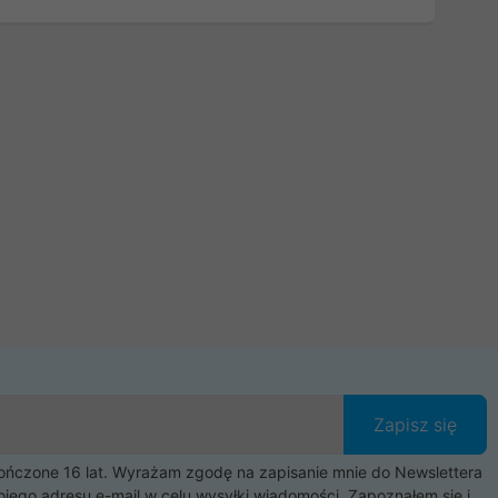
Zapisz się
czone 16 lat. Wyrażam zgodę na zapisanie mnie do Newslettera
ojego adresu e-mail w celu wysyłki wiadomości. Zapoznałem się i