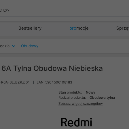
Bestsellery
pro
mocje
Sprzę
zędzia
Obudowy
 6A Tylna Obudowa Niebieska
-R6A-BL_BZR_001
EAN: 5904506108183
Stan produktu:
Nowy
Rodzaj produktu:
Obudowa tylna
Zobacz więcej szczegółów