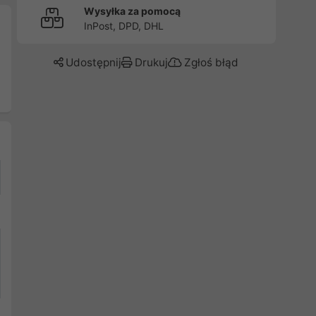
Wysyłka za pomocą
InPost, DPD, DHL
Udostępnij
Drukuj
Zgłoś błąd