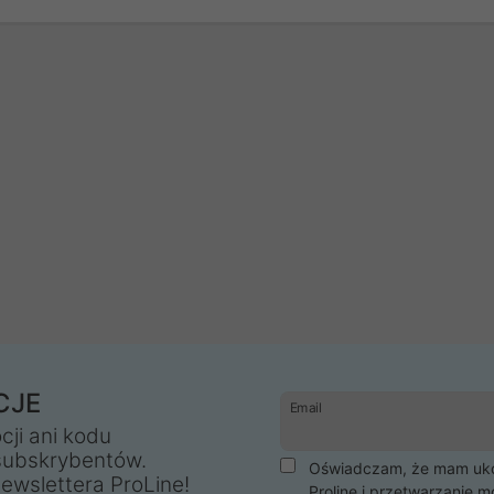
CJE
Email
cji ani kodu
subskrybentów.
Oświadczam, że mam ukoń
ewslettera ProLine!
Proline i przetwarzanie m