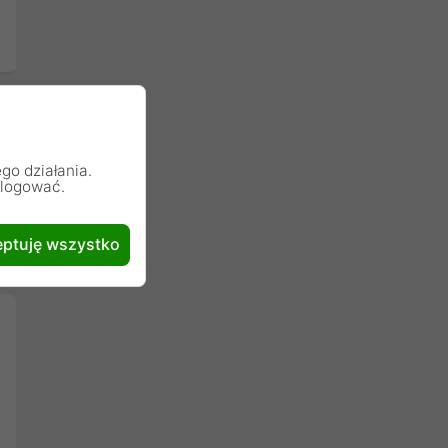
go działania.
alogować.
ptuję wszystko