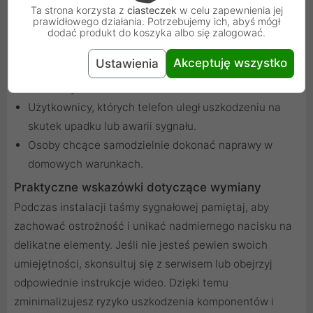
prosta w montażu, co pozwala na szybkie przywrócenie
Ta strona korzysta z
ciasteczek
w celu zapewnienia jej
prawidłowego działania. Potrzebujemy ich, abyś mógł
funkcjonalności urządzenia.
dodać produkt do koszyka albo się zalogować.
Dla kogo przeznaczony jest ten produkt?
Akceptuję wszystko
Ustawienia
Serwisy naprawcze szukające wysokiej jakości części
zamiennych do Xiaomi Redmi 9.
Użytkownicy, których telefon uległ uszkodzeniu na
skutek upadku lub awarii sygnału.
Osoby chcące samodzielnie dokonać naprawy w
domowych warunkach.
Praktyczne wskazówki dotyczące wymiany
Podczas instalacji taśmy sygnałowej pamiętaj, aby
zachować ostrożność i unikać nadmiernego nacisku na
delikatne elementy. Jeśli nie jesteś pewien swoich
umiejętności, skonsultuj się z serwisem lub obejrzyj
odpowiednie instrukcje wideo. Dzięki temu
zminimalizujesz ryzyko uszkodzenia komponentów i