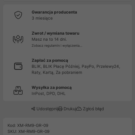
Gwarancja producenta
3 miesiące
Zwrot / wymiana towaru
Masz na to 14 dni.
Zobacz regulamin i wyłączenia...
Zapłać za pomocą
BLIK, BLIK Płacę Później, PayPo, Przelewy24,
Raty, Kartą, Za pobraniem
Wysyłka za pomocą
InPost, DPD, DHL
Udostępnij
Drukuj
Zgłoś błąd
Kod: XM-RM9-GR-09
SKU: XM-RM9-GR-09