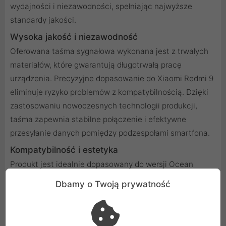
wydajności i niezawodności, spełniając najwyższe
standardy jakości.
Wysoka jakość i niezawodność
Oferowana taśma sygnałowa wykonana jest z trwałych
materiałów, które gwarantują długotrwałą pracę
urządzenia. Precyzyjne dopasowanie do Xiaomi Redmi 9
eliminuje ryzyko problemów z kompatybilnością. Dzięki
zastosowaniu nowoczesnych technologii produkcji,
taśma zapewnia stabilne połączenie i efektywne
przesyłanie danych pomiędzy podzespołami smartfona.
Kompatybilność i estetyka
Produkt jest idealnie dopasowany do wersji Ocean
Green, co podkreśla elegancki wygląd Xiaomi Redmi 9.
Dbamy o Twoją prywatność
To idealne rozwiązanie zarówno dla profesjonalnych
serwisów, jak i użytkowników indywidualnych, którzy
chcą zadbać o sprawność swojego telefonu. Taśma jest