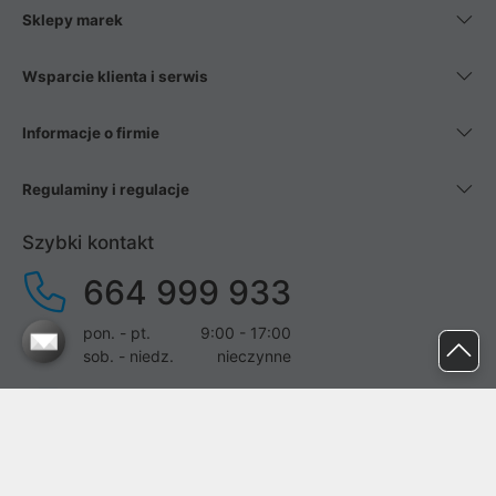
Sklepy marek
Wsparcie klienta i serwis
Informacje o firmie
Regulaminy i regulacje
Szybki kontakt
664 999 933
pon. - pt.
9:00 - 17:00
sob. - niedz.
nieczynne
pomoc@proline.pl
Dołącz do nas