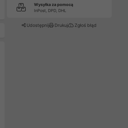
Wysyłka za pomocą
InPost, DPD, DHL
Udostępnij
Drukuj
Zgłoś błąd