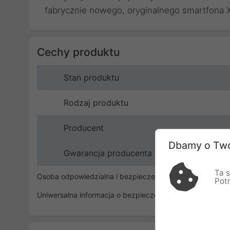
fabrycznie nowego, oryginalnego smartfona X
Cechy produktu
Stan produktu
Rodzaj produktu
Producent
Dbamy o Two
Gwarancja producenta
Ta s
Osoba odpowiedzialna i bezpieczeństwo
Pot
Uniwersalna informacja o bezpieczeństwie