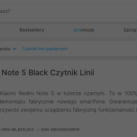
Bestsellery
pro
mocje
Sprzę
zędzia
Czytniki linii papilarnych
ote 5 Black Czytnik Linii
 do Xiaomi Redmi Note 5 w kolorze czarnym. To w 100
demontażu fabrycznie nowego smartfona. Gwarantuj
Przywróć swojemu urządzeniu fabryczną funkcjonalność 
M-RN5-BK_BZR_003
EAN: 5904506108978