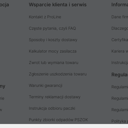
ocja
Wsparcie klienta i serwis
Informa
Kontakt z ProLine
Dane fir
Częste pytania, czyli FAQ
Dlaczego
Sposoby i koszty dostawy
Certyfika
Kalkulator mocy zasilacza
Kariera w
Zwrot lub wymiana towaru
Instrukcj
Zgłoszenie uszkodzenia towaru
Regula
Warunki gwarancji
ony
Regulami
Terminy reklamacji dostawy
rie
Regulami
Instrukcja odbioru paczki
ów
Regulami
Punkty zbiorki odpadów PSZOK
Polityka 