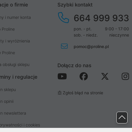
cje o firmie
Szybki kontakt
664 999 933
my i numer konta
pon. - pt.
9:00 - 17:00
 Proline
sob. - niedz.
nieczynne
ty i wyróżnienia
pomoc@proline.pl
 Proline
a obsługi sklepu
Dołącz do nas
miny i regulacje
n sklepu
Zgłoś błąd na stronie
n opinii
n newslettera
prywatności i cookies