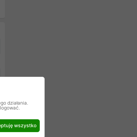
go działania.
alogować.
ptuję wszystko