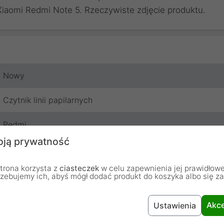
iaomi Redmi Note 5. Rzeczywiste zdjęcie produktu.
Nowy
Czytnik linii papilarnych
Redmi
ją prywatność
3 miesiące
trona korzysta z
ciasteczek
w celu zapewnienia jej prawidłowe
rzebujemy ich, abyś mógł dodać produkt do koszyka albo się z
Akce
Ustawienia