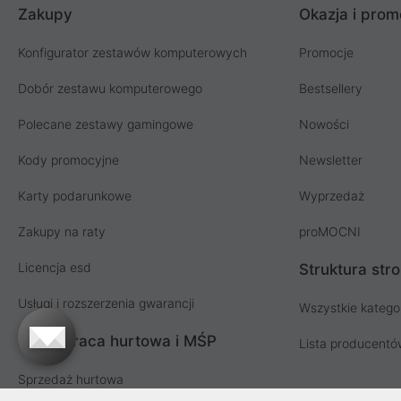
Zakupy
Okazja i prom
Konfigurator zestawów komputerowych
Promocje
Dobór zestawu komputerowego
Bestsellery
Polecane zestawy gamingowe
Nowości
Kody promocyjne
Newsletter
Karty podarunkowe
Wyprzedaż
Zakupy na raty
proMOCNI
Licencja esd
Struktura str
Usługi i rozszerzenia gwarancji
Wszystkie katego
Współpraca hurtowa i MŚP
Lista producent
Sprzedaż hurtowa