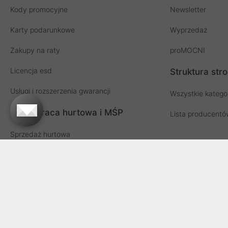
Kody promocyjne
Newsletter
Karty podarunkowe
Wyprzedaż
Zakupy na raty
proMOCNI
Licencja esd
Struktura str
Usługi i rozszerzenia gwarancji
Wszystkie katego
Współpraca hurtowa i MŚP
Lista producent
Sprzedaż hurtowa
Oferta dla firm i instytucji
Przetargi i zamówienia publiczne