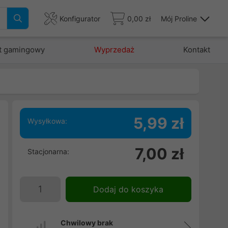
Konfigurator
0,00 zł
Mój Proline
t gamingowy
Wyprzedaż
Kontakt
5,99 zł
Wysyłkowa:
e
7,00 zł
Stacjonarna:
i
i
Dodaj do koszyka
Chwilowy brak