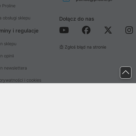
 Proline
a obsługi sklepu
Dołącz do nas
miny i regulacje
n sklepu
Zgłoś błąd na stronie
n opinii
n newslettera
prywatności i cookies
osp. odpadami