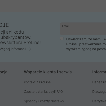
CJE
Email
cji ani kodu
subskrybentów.
Oświadczam, że mam ukoń
ewslettera ProLine!
Proline i przetwarzanie m
Więcej informacji
wyrażam zgodę na posta
ocja
Wsparcie klienta i serwis
Informa
Kontakt z ProLine
Dane fir
Częste pytania, czyli FAQ
Dlaczego
Sposoby i koszty dostawy
Certyfika