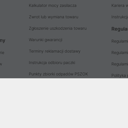
Kalkulator mocy zasilacza
Kariera w
Zwrot lub wymiana towaru
Instrukcj
Zgłoszenie uszkodzenia towaru
Regula
Warunki gwarancji
ony
Regulami
Terminy reklamacji dostawy
rie
Regulami
Instrukcja odbioru paczki
ów
Regulami
Punkty zbiorki odpadów PSZOK
Polityka 
Zgłoś niebezpieczny produkt, GPSR
Koszty g
Zużyty sprzęt elektryczny
Deklaracja dostępności