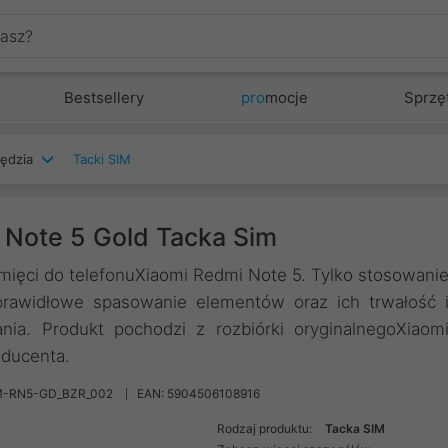
Bestsellery
pro
mocje
Sprzę
zędzia
Tacki SIM
 Note 5 Gold Tacka Sim
pamięci do telefonuXiaomi Redmi Note 5. Tylko stosowani
prawidłowe spasowanie elementów oraz ich trwałość 
ia. Produkt pochodzi z rozbiórki oryginalnegoXiaom
oducenta.
M-RN5-GD_BZR_002
EAN: 5904506108916
Rodzaj produktu:
Tacka SIM