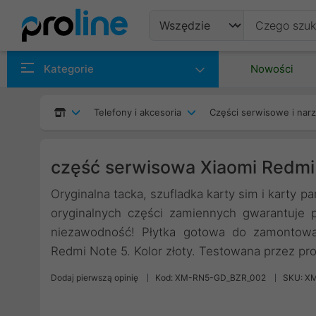
Produkty
Kategorie
Nowości
Producenci
Telefony i akcesoria
Części serwisowe i nar
Kategorie
część serwisowa Xiaomi Redmi
Oryginalna tacka, szufladka karty sim i karty 
oryginalnych części zamiennych gwarantuje 
niezawodność! Płytka gotowa do zamontowan
Redmi Note 5. Kolor złoty. Testowana przez pr
Dodaj pierwszą opinię
Kod: XM-RN5-GD_BZR_002
SKU: X