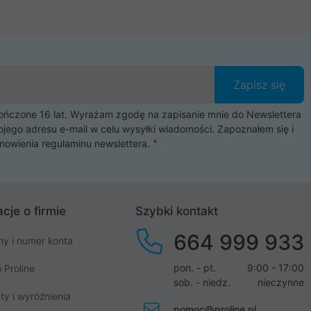
Zapisz się
czone 16 lat. Wyrażam zgodę na zapisanie mnie do Newslettera
ojego adresu e-mail w celu wysyłki wiadomości. Zapoznałem się i
nowienia
regulaminu newslettera
.
cje o firmie
Szybki kontakt
664 999 933
my i numer konta
pon. - pt.
9:00 - 17:00
 Proline
sob. - niedz.
nieczynne
ty i wyróżnienia
pomoc@proline.pl