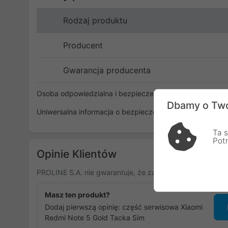
Rodzaj produktu
Producent
Gwarancja producenta
Osoba odpowiedzialna i bezpieczeństwo
Dbamy o Two
Uniwersalna informacja o bezpieczeństwie
Ta s
Pot
Opinie Klientów
PROLINE S.A. nie gwarantuje, że zamieszczone opinie po
Masz ten produkt?
Dodaj pierwszą opinię: część serwisowa Xiaomi
Redmi Note 5 Gold Tacka Sim