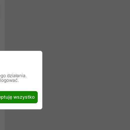
go działania.
alogować.
ptuję wszystko