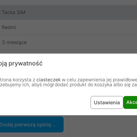
Tacka SIM
Redmi
3 miesiące
ją prywatność
trona korzysta z
ciasteczek
w celu zapewnienia jej prawidłowe
rzebujemy ich, abyś mógł dodać produkt do koszyka albo się z
Akce
Ustawienia
chodzą od osób, które zakupiły lub używały dany produkt.
Dodaj pierwszą opinię...