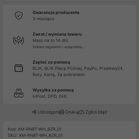
Gwarancja producenta
3 miesiące
Zwrot / wymiana towaru
Masz na to 14 dni.
Zobacz regulamin i wyłączenia...
Zapłać za pomocą
BLIK, BLIK Płacę Później, PayPo, Przelewy24,
Raty, Kartą, Za pobraniem
Wysyłka za pomocą
InPost, DPD, DHL
Udostępnij
Drukuj
Zgłoś błąd
Kod: XM-RN8T-WH_BZR_01
SKU: XM-RN8T-WH_BZR_01