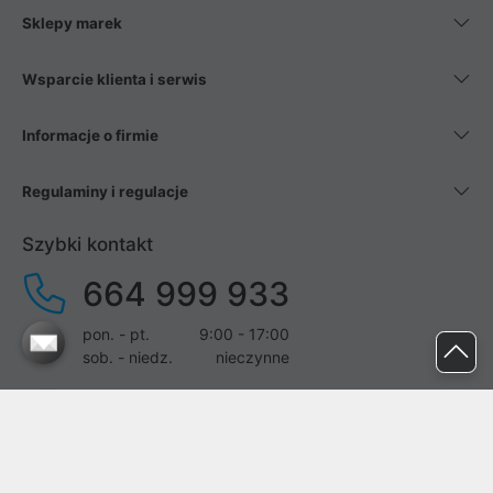
Sklepy marek
Wsparcie klienta i serwis
Informacje o firmie
Regulaminy i regulacje
Szybki kontakt
664 999 933
pon. - pt.
9:00 - 17:00
sob. - niedz.
nieczynne
pomoc@proline.pl
Dołącz do nas