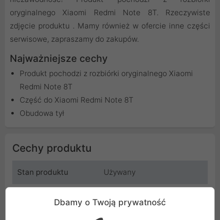
oryginalnego Xiaomi Redmi Note 8T. Rzeczywiste
zdjęcie produktu . Mamy również w ofercie inne części
serwisowe, zapraszamy do zakupów.
Najważniejsze cechy
Produkt pochodzi z rozbiórki oryginalnego Xiaomi
Redmi Note 8T
Część do Xiaomi Redmi Note 8T
Obudowa tył
Cechy produktu
Stan produktu
Używany
Rodzaj produktu
Obudowa tylna
Dbamy o Twoją prywatność
Producent
Redmi