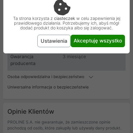
Kod
XM-RN8T-WH_BZR_01
Ta strona korzysta z
ciasteczek
w celu zapewnienia jej
prawidłowego działania. Potrzebujemy ich, abyś mógł
dodać produkt do koszyka albo się zalogować.
SKU
XM-RN8T-WH_BZR_01
Akceptuję wszystko
Ustawienia
EAN
5904506109364
Gwarancja
3 miesiące
producenta
Osoba odpowiedzialna i bezpieczeństwo
Uniwersalna informacja o bezpieczeństwie
Opinie Klientów
PROLINE S.A. nie gwarantuje, że zamieszczone opinie
pochodzą od osób, które zakupiły lub używały dany produkt.