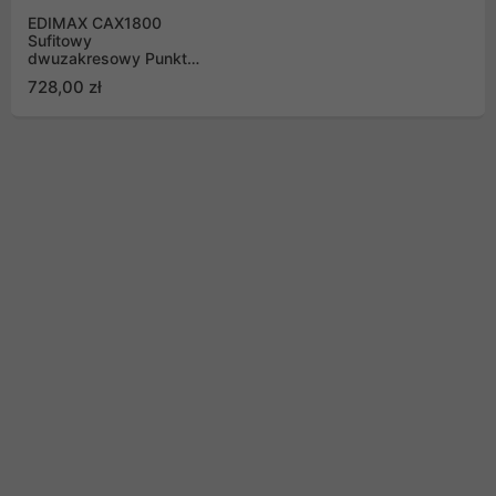
EDIMAX CAX1800
Sufitowy
dwuzakresowy Punkt
Dostępu PoE AX1800
728,00 zł
Wi-Fi 6