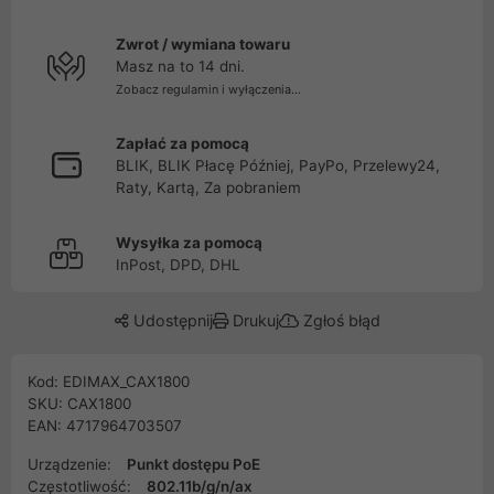
Zwrot / wymiana towaru
Masz na to 14 dni.
Zobacz regulamin i wyłączenia...
Zapłać za pomocą
BLIK, BLIK Płacę Później, PayPo, Przelewy24,
Raty, Kartą, Za pobraniem
Wysyłka za pomocą
InPost, DPD, DHL
Udostępnij
Drukuj
Zgłoś błąd
Kod: EDIMAX_CAX1800
SKU: CAX1800
EAN: 4717964703507
Urządzenie:
Punkt dostępu PoE
Częstotliwość:
802.11b/g/n/ax