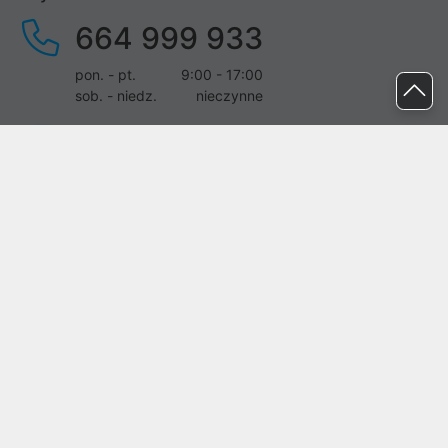
664 999 933
pon. - pt.
9:00 - 17:00
sob. - niedz.
nieczynne
pomoc@proline.pl
Dołącz do nas
Zgłoś błąd na stronie
Proline SA z siedzibą w Mirkowie (55-095), przy ul. Brzozowej 5,
wpisana do rejestru przedsiębiorców Krajowego Rejestru Sądowego
przez Sąd Rejonowy dla Wrocławia-Fabrycznej we Wrocławiu, VI
Wydział Gospodarczy Krajowego Rejestru Sądowego pod nr KRS:
0000282071, NIP: 8951898022, REGON: 020482041, BDO:
000437899. Kapitał zakładowy Spółki wynosi 500000,00 zł i został
on opłacony w całości.
© proline 1996 - 2026. Wszelkie prawa zastrzeżone.