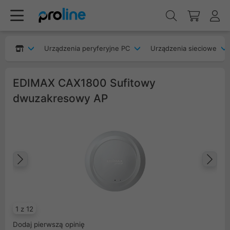
Urządzenia peryferyjne PC
Urządzenia sieciowe
EDIMAX CAX1800 Sufitowy
dwuzakresowy AP
Poprzedni
Na
1 z 12
Dodaj pierwszą opinię