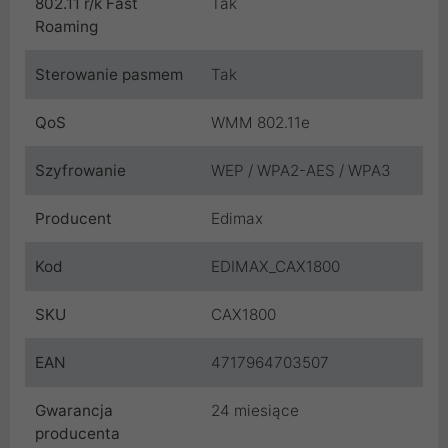
802.11 r/k Fast
Tak
Roaming
Sterowanie pasmem
Tak
QoS
WMM 802.11e
Szyfrowanie
WEP / WPA2-AES / WPA3
Producent
Edimax
Kod
EDIMAX_CAX1800
SKU
CAX1800
EAN
4717964703507
Gwarancja
24 miesiące
producenta