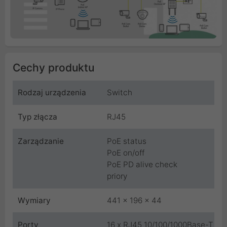
Cechy produktu
Rodzaj urządzenia
Switch
Typ złącza
RJ45
Zarządzanie
PoE status
PoE on/off
PoE PD alive check
priory
Wymiary
441 x 196 x 44
Porty
16 x RJ45 10/100/1000Base-T