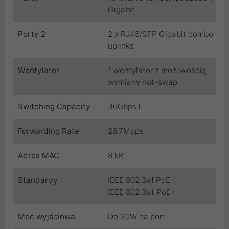
Gigabit
Porty 2
2 x RJ45/SFP Gigabit combo
uplinks
Wentylator
1 wentylator z możliwością
wymiany hot-swap
Switching Capacity
36Gbps l
Forwarding Rate
26.7Mpps
Adres MAC
8 kB
Standardy
IEEE 802.3af PoE
IEEE 802.3at PoE+
Moc wyjściowa
Do 30W na port