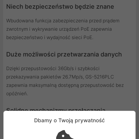
Niech bezpieczeństwo będzie znane
Wbudowana funkcja zabezpieczenia przed prądem
zwrotnym i wykrywanie urządzeń PoE zapewnia
bezpieczeństwo i wydajność sieci PoE.
Duże możliwości przetwarzania danych
Dzięki przepustowości 36Gb/s i szybkości
przekazywania pakietów 26.7Mp/s, GS-5216PLC
zapewnia maksymalną dostępną przepustowość bez
opóźnień.
Solidne mechanizmy przełączania
awaryjnego
Dbamy o Twoją prywatność
GS-5216PLC ma dwa kopie oprogramowania sprzętowe.