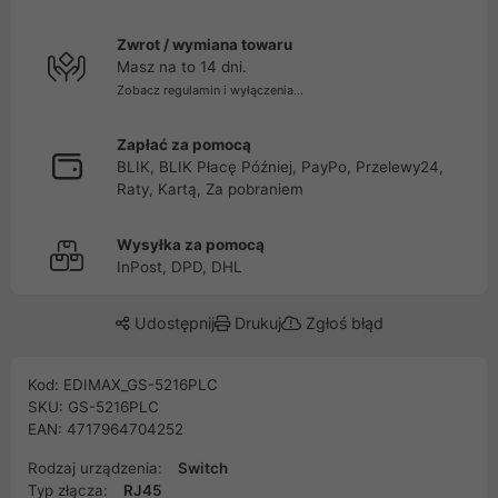
Zwrot / wymiana towaru
Masz na to 14 dni.
Zobacz regulamin i wyłączenia...
Zapłać za pomocą
BLIK, BLIK Płacę Później, PayPo, Przelewy24,
Raty, Kartą, Za pobraniem
Wysyłka za pomocą
InPost, DPD, DHL
Udostępnij
Drukuj
Zgłoś błąd
Kod: EDIMAX_GS-5216PLC
SKU: GS-5216PLC
EAN: 4717964704252
Rodzaj urządzenia:
Switch
Typ złącza:
RJ45