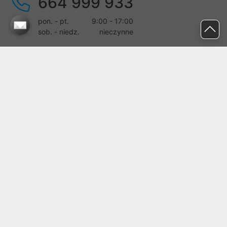
664 999 933
pon. - pt.
9:00 - 17:00
sob. - niedz.
nieczynne
pomoc@proline.pl
Dołącz do nas
Zgłoś błąd na stronie
Proline SA z siedzibą w Mirkowie (55-095), przy ul. Brzozowej 5,
wpisana do rejestru przedsiębiorców Krajowego Rejestru Sądowego
przez Sąd Rejonowy dla Wrocławia-Fabrycznej we Wrocławiu, VI
Wydział Gospodarczy Krajowego Rejestru Sądowego pod nr KRS:
0000282071, NIP: 8951898022, REGON: 020482041, BDO:
000437899. Kapitał zakładowy Spółki wynosi 500000,00 zł i został
on opłacony w całości.
© proline 1996 - 2026. Wszelkie prawa zastrzeżone.