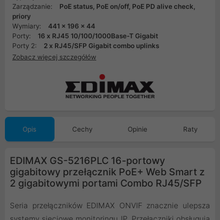
Zarządzanie:
PoE status, PoE on/off, PoE PD alive check,
priory
Wymiary:
441 x 196 x 44
Porty:
16 x RJ45 10/100/1000Base-T Gigabit
Porty 2:
2 x RJ45/SFP Gigabit combo uplinks
Zobacz więcej szczegółów
Opis
Cechy
Opinie
Raty
EDIMAX GS-5216PLC 16-portowy
gigabitowy przełącznik PoE+ Web Smart z
2 gigabitowymi portami Combo RJ45/SFP
Seria przełączników EDIMAX ONVIF znacznie ulepsza
systemy sieciowe monitoringu IP. Przełączniki obsługują