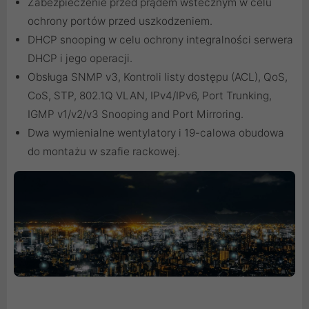
Zabezpieczenie przed prądem wstecznym w celu
ochrony portów przed uszkodzeniem.
DHCP snooping w celu ochrony integralności serwera
DHCP i jego operacji.
Obsługa SNMP v3, Kontroli listy dostępu (ACL), QoS,
CoS, STP, 802.1Q VLAN, IPv4/IPv6, Port Trunking,
IGMP v1/v2/v3 Snooping and Port Mirroring.
Dwa wymienialne wentylatory i 19-calowa obudowa
do montażu w szafie rackowej.