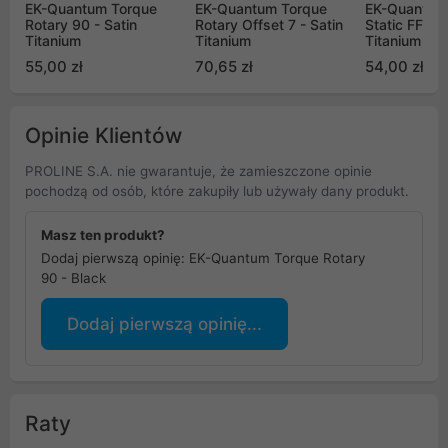
EK-Quantum Torque
EK-Quantum Torque
EK-Quantum
Rotary 90 - Satin
Rotary Offset 7 - Satin
Static FF 90 
Titanium
Titanium
Titanium
55,00 zł
70,65 zł
54,00 zł
Opinie Klientów
PROLINE S.A. nie gwarantuje, że zamieszczone opinie
pochodzą od osób, które zakupiły lub używały dany produkt.
Masz ten produkt?
Dodaj pierwszą opinię: EK-Quantum Torque Rotary
90 - Black
Dodaj pierwszą opinię...
Raty