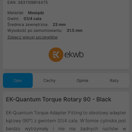
EAN: 3831109814475
Materiał:
Mosiądz
Gwint:
G1/4 cala
Średnica zewnętrzna:
23 mm
Wysokość po zamontowaniu:
31.5 mm
Zobacz więcej szczegółów
Opis
Cechy
Opinie
Raty
EK-Quantum Torque Rotary 90 - Black
EK-Quantum Torque Adapter Fitting to obrotowy adapter
kątowy (90°) z gwintem G1/4 cala. W formie cylindra jest
bardzo wytrzymały i nie ma żadnych ruchów w