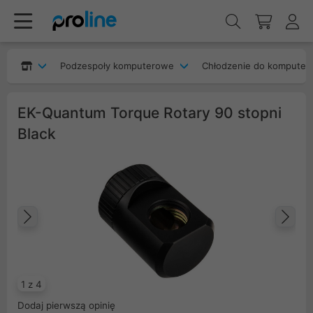
Podzespoły komputerowe
Chłodzenie do komputer
EK-Quantum Torque Rotary 90 stopni
Black
Poprzedni
Na
1 z 4
Dodaj pierwszą opinię