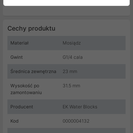
Cechy produktu
Materiał
Mosiądz
Gwint
G1/4 cala
Średnica zewnętrzna
23 mm
Wysokość po
31.5 mm
zamontowaniu
Producent
EK Water Blocks
Kod
0000004132