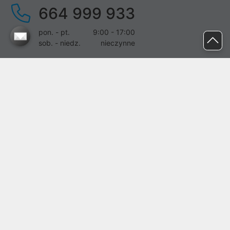
664 999 933
pon. - pt.
9:00 - 17:00
sob. - niedz.
nieczynne
pomoc@proline.pl
Dołącz do nas
Zgłoś błąd na stronie
Proline SA z siedzibą w Mirkowie (55-095), przy ul. Brzozowej 5,
wpisana do rejestru przedsiębiorców Krajowego Rejestru Sądowego
przez Sąd Rejonowy dla Wrocławia-Fabrycznej we Wrocławiu, VI
Wydział Gospodarczy Krajowego Rejestru Sądowego pod nr KRS:
0000282071, NIP: 8951898022, REGON: 020482041, BDO:
000437899. Kapitał zakładowy Spółki wynosi 500000,00 zł i został
on opłacony w całości.
© proline 1996 - 2026. Wszelkie prawa zastrzeżone.