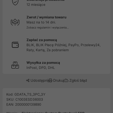
12 miesiące
Zwrot / wymiana towaru
Masz na to 14 dni.
Zobacz regulamin i wyłączenia...
Zapłać za pomocą
BLIK, BLIK Płacę Później, PayPo, Przelewy24,
Raty, Kartą, Za pobraniem
Wysyłka za pomocą
InPost, DPD, DHL
Udostępnij
Drukuj
Zgłoś błąd
Kod: GDATA_TS_3PC_3Y
SKU: C1003ESD36003
EAN: 2000000139890