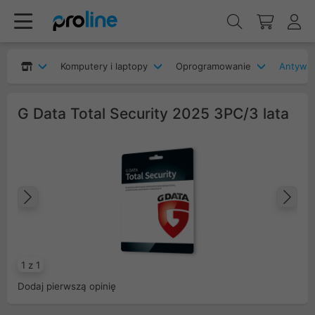
Komputery i laptopy
Oprogramowanie
Antywir
G Data Total Security 2025 3PC/3 lata
Poprzedni
Na
1 z 1
Dodaj pierwszą opinię