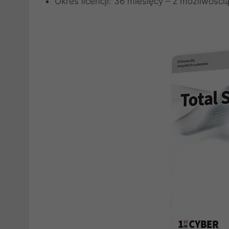
Okres licencji: 36 miesięcy – z możliwości