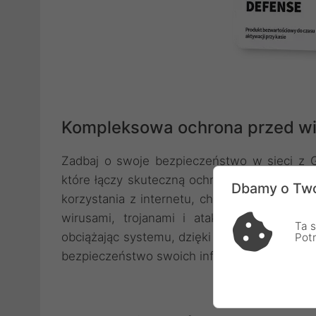
Kompleksowa ochrona przed wi
Zadbaj o swoje bezpieczeństwo w sieci z 
które łączy skuteczną ochronę z prostotą o
Dbamy o Two
korzystania z internetu, chroniąc bankowość
wirusami, trojanami i atakami hakerskimi.
Ta s
obciążając systemu, dzięki czemu możesz sw
Pot
bezpieczeństwo swoich informacji.