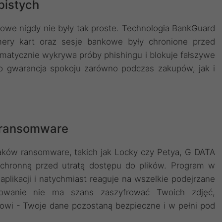
bistych
towe nigdy nie były tak proste. Technologia BankGuard
ery kart oraz sesje bankowe były chronione przed
matycznie wykrywa próby phishingu i blokuje fałszywe
o gwarancja spokoju zarówno podczas zakupów, jak i
 ransomware
taków ransomware, takich jak Locky czy Petya, G DATA
ochronną przed utratą dostępu do plików. Program w
plikacji i natychmiast reaguje na wszelkie podejrzane
amowanie nie ma szans zaszyfrować Twoich zdjęć,
owi - Twoje dane pozostaną bezpieczne i w pełni pod