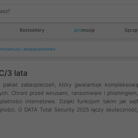
Bestsellery
pro
mocje
Sprzę
Antywirusy i bezpieczeństwo
C/3 lata
pakiet zabezpieczeń, który gwarantuje kompleksow
ch. Chroni przed wirusami, ransomware i phishingiem
łatności internetowe. Dzięki funkcjom takim jak sej
jności, G DATA Total Security 2025 łączy skuteczność