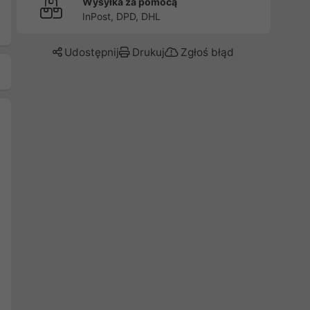
Wysyłka za pomocą
InPost, DPD, DHL
Udostępnij
Drukuj
Zgłoś błąd