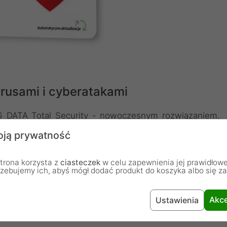
rusami i cyberatakami
G DATA Total Security - nowoczesnym rozwiązaniem,
bsługi. Program zapewnia spokój podczas codziennego
ją prywatność
 elektroniczną, pocztę e-mail oraz poufne dane przed
 Inteligentny skaner antywirusowy działa w tle, nie
trona korzysta z
ciasteczek
w celu zapewnienia jej prawidłowe
obodnie pracować, grać i przeglądać sieć bez obaw o
rzebujemy ich, abyś mógł dodać produkt do koszyka albo się z
Akce
Ustawienia