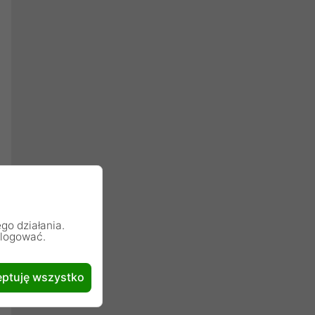
go działania.
alogować.
ptuję wszystko