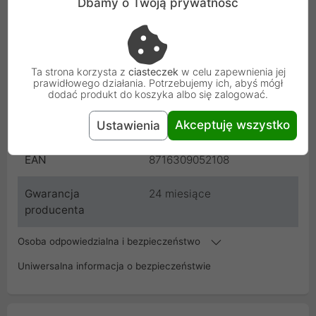
Dbamy o Twoją prywatność
Typ
2.0
Producent
Gembird
Ta strona korzysta z
ciasteczek
w celu zapewnienia jej
prawidłowego działania. Potrzebujemy ich, abyś mógł
Kod
CCF-USB2-AM5P-6
dodać produkt do koszyka albo się zalogować.
Akceptuję wszystko
Ustawienia
SKU
Z09201
EAN
8716309052108
Gwarancja
24 miesiące
producenta
Osoba odpowiedzialna i bezpieczeństwo
Uniwersalna informacja o bezpieczeństwie