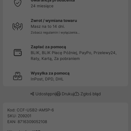
Gwarancja producenta
24 miesiące
Zwrot / wymiana towaru
Masz na to 14 dni.
Zobacz regulamin i wyłączenia...
Zapłać za pomocą
BLIK, BLIK Płacę Później, PayPo, Przelewy24,
Raty, Kartą, Za pobraniem
Wysyłka za pomocą
InPost, DPD, DHL
Udostępnij
Drukuj
Zgłoś błąd
Kod: CCF-USB2-AM5P-6
SKU: Z09201
EAN: 8716309052108