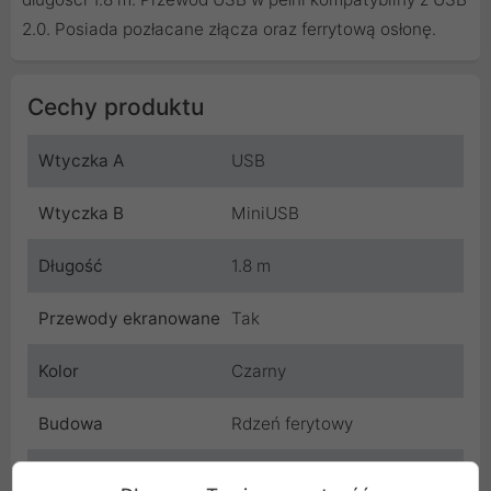
2.0. Posiada pozłacane złącza oraz ferrytową osłonę.
Cechy produktu
Wtyczka A
USB
Wtyczka B
MiniUSB
Długość
1.8 m
Przewody ekranowane
Tak
Kolor
Czarny
Budowa
Rdzeń ferytowy
Pozłacany wtyk
Tak