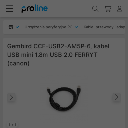
Urządzenia peryferyjne PC
Kable, przewody i adapt
Gembird CCF-USB2-AM5P-6, kabel
USB mini 1.8m USB 2.0 FERRYT
(canon)
Poprzedni
Na
1 z 1