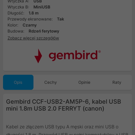
Wtyczka A:
USB
Wtyczka B:
MiniUSB
Długość:
1.8 m
Przewody ekranowane:
Tak
Kolor:
Czarny
Budowa:
Rdzeń ferytowy
Zobacz więcej szczegółów
Opis
Cechy
Opinie
Raty
Gembird CCF-USB2-AM5P-6, kabel USB
mini 1.8m USB 2.0 FERRYT (canon)
Kabel ze złączem USB typu A męski oraz mini USB o
długości 1.8 m. Przewód USB w pełni kompatybilny z USB