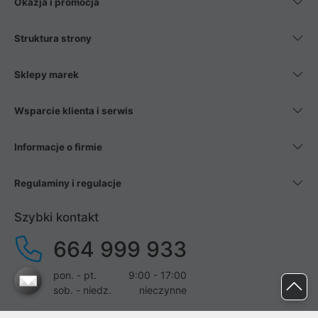
Okazja i promocja
Struktura strony
Sklepy marek
Wsparcie klienta i serwis
Informacje o firmie
Regulaminy i regulacje
Szybki kontakt
664 999 933
pon. - pt.
9:00 - 17:00
sob. - niedz.
nieczynne
pomoc@proline.pl