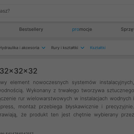
Bestsellery
pro
mocje
Sprzę
Hydraulika i akcesoria
Rury i kształtki
Kształtki
 32x32x32
wy element nowoczesnych systemów instalacyjnych
awodnością. Wykonany z trwałego tworzywa sztuczneg
łączenie rur wielowarstwowych w instalacjach wodnych 
press, montaż przebiega błyskawicznie i precyzyjnie
rawiają, że produkt ten jest chętnie wybierany prze
AN: 5414764042117