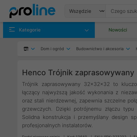
Produkty
Kategorie
Nowości
Producenci
Dom i ogród
Budownictwo i akcesoria
Kategorie
Henco Trójnik zaprasowywany
Trójnik zaprasowywany 32x32x32 to kluczo
łączący najwyższą jakość wykonania z niez
oraz stali nierdzewnej, zapewnia szczelne po
grzewczych. Dzięki potrójnemu złączu typu 
Solidna konstrukcja i przemyślany design sp
profesjonalnych instalatorów.
Dodaj pierwszą opinię
Kod: 13640
SKU: 9PK-323232
E