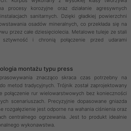
ych. Korpus wykonany z wysokiej klasy tworzywa
a procesy korozyjne oraz działanie agresywnych
talacjach sanitarnych. Dzięki gładkiej powierzchni
owstawania osadów mineralnych, co przekłada się na
 przez całe dziesięciolecia. Metalowe tuleje ze stali
ą sztywność i chronią połączenie przed udarami
ologia montażu typu press
aprasowywania znacząco skraca czas potrzebny na
 do metod tradycyjnych. Trójnik został zaprojektowany
łe połączenie rur wielowarstwowych bez konieczności
ych scenariuszach. Precyzyjnie dopasowane gniazda
e rozgałęzienie jest odporne na wahania ciśnienia oraz
ch centralnego ogrzewania. Jest to produkt idealnie
sjonalnego wykonawstwa.