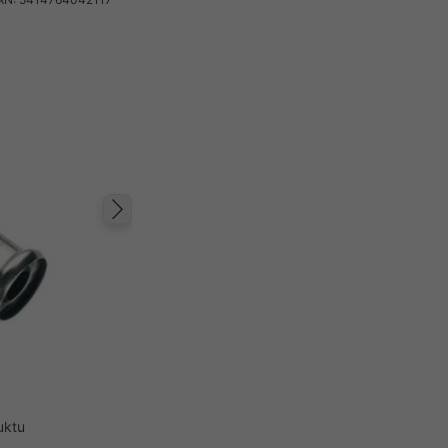
Następny
uktu