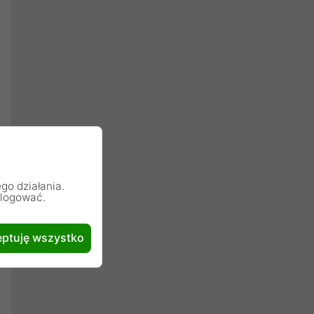
go działania.
alogować.
ptuję wszystko