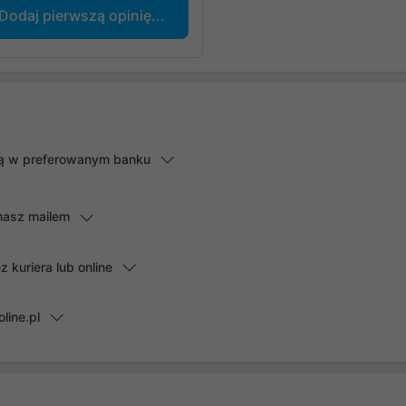
Dodaj pierwszą opinię...
lną w preferowanym banku
masz mailem
kuriera lub online
line.pl