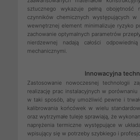
zaawansowanych materiałów konstrukcyjn
sztucznego wykazuje pełną obojętność n
czynników chemicznych występujących w ins
wewnętrznej element minimalizuje ryzyko p
zachowanie optymalnych parametrów przepływu
nierdzewnej nadają całości odpowiedni
mechanicznymi.
Innowacyjna techn
Zastosowanie nowoczesnej technologii z
realizację prac instalacyjnych w porównaniu
w taki sposób, aby umożliwić pewne i trwa
kalibrowania końcówek w wielu standardow
oraz wytrzymałe tuleje sprawiają, że wykonan
naprężenia termiczne występujące w układa
wpisujący się w potrzeby szybkiego i profe