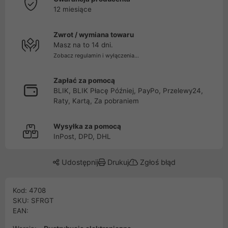
12 miesiące
Zwrot / wymiana towaru
Masz na to 14 dni.
Zobacz regulamin i wyłączenia...
Zapłać za pomocą
BLIK, BLIK Płacę Później, PayPo, Przelewy24,
Raty, Kartą, Za pobraniem
Wysyłka za pomocą
InPost, DPD, DHL
Udostępnij
Drukuj
Zgłoś błąd
Kod: 4708
SKU: SFRGT
EAN: