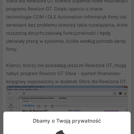
Sfera dla Rewizora GT otwiera zupełnie nowe możliwości
programu Rewizor GT. Dzięki oparciu o znane
technologie COM i OLE Automation informatyk firmy lub
serwisant bez problemu stworzą takie rozwiązania, które
rozszerzą dotychczasową funkcjonalność i będą
ułatwiały pracę w systemie, ściśle według potrzeb danej
firmy.
Klienci, którzy nie posiadają jeszcze Rewizora GT, mogą
nabyć program Rewizor GT Sfera - system finansowo-
księgowy wyposażony w dodatek Sfera dla Rewizora GT.
Dbamy o Twoją prywatność