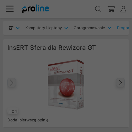
Komputery i laptopy
Oprogramowanie
Program
InsERT Sfera dla Rewizora GT
Poprzedni
Na
1 z 1
Dodaj pierwszą opinię