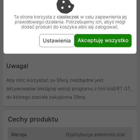
Ta strona korzysta z
ciasteczek
w celu zapewnienia jej
prawidłowego działania. Potrzebujemy ich, abyś mógł
dodać produkt do koszyka albo się zalogować.
Akceptuję wszystko
Ustawienia
Uwaga!
Aby móc korzystać ze Sfery, niezbędne jest
aktywowanie bieżącej wersji programu z linii InsERT GT,
do którego została zakupiona Sfera.
Cechy produktu
Wersja
Dystrybucja elektroniczna