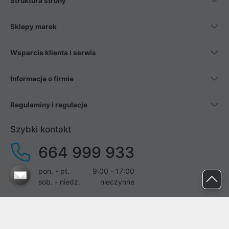
Struktura strony
Sklepy marek
Wsparcie klienta i serwis
Informacje o firmie
Regulaminy i regulacje
Szybki kontakt
664 999 933
pon. - pt.
9:00 - 17:00
sob. - niedz.
nieczynne
pomoc@proline.pl
Dołącz do nas