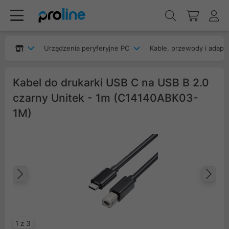
Urządzenia peryferyjne PC
Kable, przewody i adapt
Kabel do drukarki USB C na USB B 2.0
czarny Unitek - 1m (C14140ABK03-
1M)
Poprzedni
Na
1 z 3