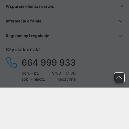
Wsparcie klienta i serwis
Informacje o firmie
Regulaminy i regulacje
Szybki kontakt
664 999 933
pon. - pt.
9:00 - 17:00
sob. - niedz.
nieczynne
pomoc@proline.pl
Dołącz do nas