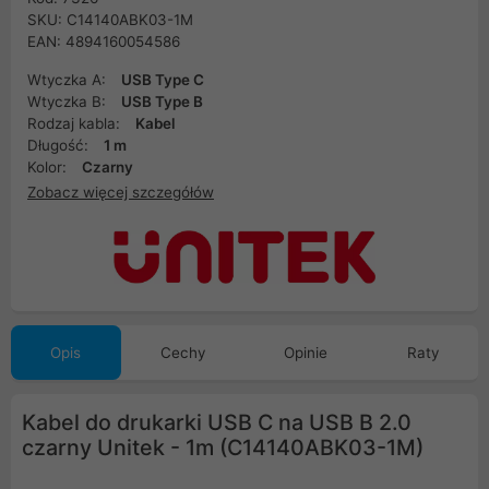
SKU: C14140ABK03-1M
EAN: 4894160054586
Wtyczka A:
USB Type C
Wtyczka B:
USB Type B
Rodzaj kabla:
Kabel
Długość:
1 m
Kolor:
Czarny
Zobacz więcej szczegółów
Opis
Cechy
Opinie
Raty
Kabel do drukarki USB C na USB B 2.0
czarny Unitek - 1m (C14140ABK03-1M)