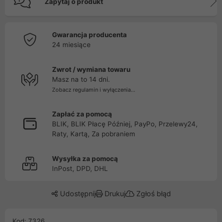
Zapytaj o produkt
Gwarancja producenta
24 miesiące
Zwrot / wymiana towaru
Masz na to 14 dni.
Zobacz regulamin i wyłączenia...
Zapłać za pomocą
BLIK, BLIK Płacę Później, PayPo, Przelewy24,
Raty, Kartą, Za pobraniem
Wysyłka za pomocą
InPost, DPD, DHL
Udostępnij
Drukuj
Zgłoś błąd
Kod: 7326