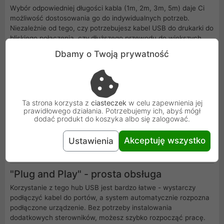
Wybór odpowiedniej długości kabla (1m, 2m, 3m, 5m) daje Ci
możliwość dostosowania go do indywidualnych potrzeb.
Niezależnie od tego, czy potrzebujesz kabel USB do drukarki do
bliskiego połączenia, czy dłuższego przewodu do większych
odległości, Unitek ma dla Ciebie odpowiednią opcję. Dzięki
Dbamy o Twoją prywatność
temu zawsze znajdziesz idealny kabel do skanera lub kabel
drukarka w odpowiedniej długości.
Atrakcyjny stosunek jakości do ceny
Unitek kabel USB-C na USB-B 2.0 oferuje doskonałą jakość w
Ta strona korzysta z
ciasteczek
w celu zapewnienia jej
prawidłowego działania. Potrzebujemy ich, abyś mógł
przystępnej cenie. To świetny wybór, jeśli szukasz adaptera
dodać produkt do koszyka albo się zalogować.
wieloportowego USB C, który zapewnia wysoką funkcjonalność
bez nadmiernych kosztów. Oferuje niezawodność i trwałość, a
Akceptuję wszystko
Ustawienia
jednocześnie nie obciąża budżetu.
"Plug and Play" - prosta obsługa
Korzystanie z tego hub USB jest bardzo łatwe - wystarczy
podłączyć kabel do portów, a system automatycznie rozpozna
podłączone urządzenie. Bez potrzeby instalowania
dodatkowych sterowników, możesz szybko rozpocząć pracę.