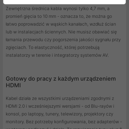
Zewnętrzna średnica kabla wynosi tylko 4,7 mm, a
promień gięcia to 10 mm - oznacza to, że można go
łatwo poprowadzić w wąskich kanałach, wzdłuż ścian
lub w instalacjach ściennych. Nie musisz obawiać się
łamania przewodu czy pogorszenia jakości sygnału przy
zgięciach. To elastyczność, której potrzebują
instalatorzy w terenie i integratorzy systemów AV.
Gotowy do pracy z każdym urządzeniem
HDMI
Kabel działa ze wszystkimi urządzeniami zgodnymi z
HDMI 2.0 i wcześniejszymi wersjami - od Blu-rayów i
konsol, po laptopy, tunery, telewizory, projektory czy
monitory. Bez potrzeby konfigurowania, bez adapterów -