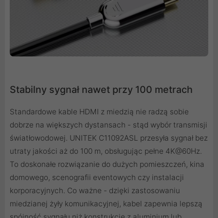
Stabilny sygnał nawet przy 100 metrach
Standardowe kable HDMI z miedzią nie radzą sobie
dobrze na większych dystansach - stąd wybór transmisji
światłowodowej. UNITEK C11092ASL przesyła sygnał bez
utraty jakości aż do 100 m, obsługując pełne 4K@60Hz.
To doskonałe rozwiązanie do dużych pomieszczeń, kina
domowego, scenografii eventowych czy instalacji
korporacyjnych. Co ważne - dzięki zastosowaniu
miedzianej żyły komunikacyjnej, kabel zapewnia lepszą
spójność sygnału niż konstrukcje z aluminium lub