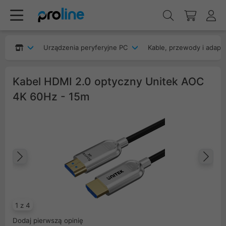
Urządzenia peryferyjne PC
Kable, przewody i adapt
Kabel HDMI 2.0 optyczny Unitek AOC
4K 60Hz - 15m
Poprzedni
Na
1 z 4
Dodaj pierwszą opinię