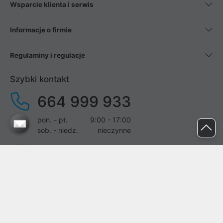
Wsparcie klienta i serwis
Informacje o firmie
Regulaminy i regulacje
Szybki kontakt
664 999 933
pon. - pt.
9:00 - 17:00
sob. - niedz.
nieczynne
pomoc@proline.pl
Dołącz do nas
Zgłoś błąd na stronie