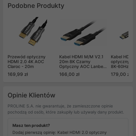
Podobne Produkty
Przewód optyczny
Kabel HDMI M/M V2.1
Kabel HDMI 
HDMI 2.0 4K AOC
20m 8K Czarny
optyczny Un
Claroc - 20m
Optyczny AOC Lanberg
8K-60Hz, 4K
(CA-HDMI-30FB-0200-
10m (C1108
169,99 zł
166,00 zł
179,00 zł
BK)
10M)
Opinie Klientów
PROLINE S.A. nie gwarantuje, że zamieszczone opinie
pochodzą od osób, które zakupiły lub używały dany produkt.
Masz ten produkt?
Dodaj pierwszą opinię: Kabel HDMI 2.0 optyczny