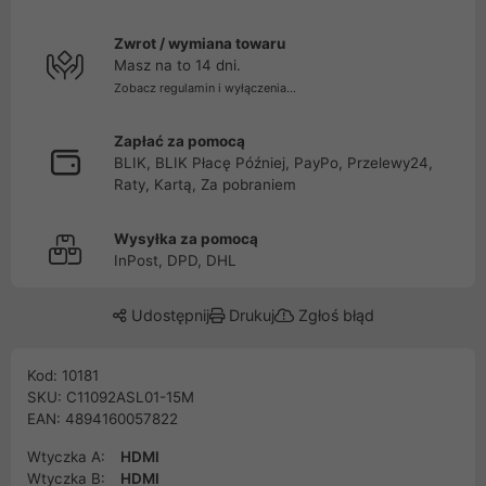
Zwrot / wymiana towaru
Masz na to 14 dni.
Zobacz regulamin i wyłączenia...
Zapłać za pomocą
BLIK, BLIK Płacę Później, PayPo, Przelewy24,
Raty, Kartą, Za pobraniem
Wysyłka za pomocą
InPost, DPD, DHL
Udostępnij
Drukuj
Zgłoś błąd
Kod: 10181
SKU: C11092ASL01-15M
EAN: 4894160057822
Wtyczka A:
HDMI
Wtyczka B:
HDMI