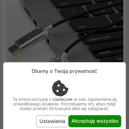
Dbamy o Twoją prywatność
Ta strona korzysta z
ciasteczek
w celu zapewnienia jej
prawidłowego działania. Potrzebujemy ich, abyś mógł
dodać produkt do koszyka albo się zalogować.
Akceptuję wszystko
Ustawienia
Idealny do ciasnych przestrzeni i ścian