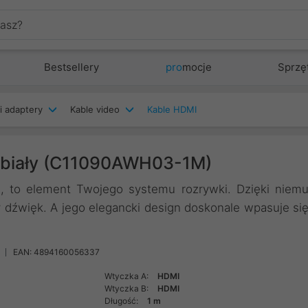
Bestsellery
pro
mocje
Sprzę
i adaptery
Kable video
Kable HDMI
- biały (C11090AWH03-1M)
, to element Twojego systemu rozrywki. Dzięki niem
y dźwięk. A jego elegancki design doskonale wpasuje si
EAN: 4894160056337
Wtyczka A:
HDMI
Wtyczka B:
HDMI
Długość:
1 m