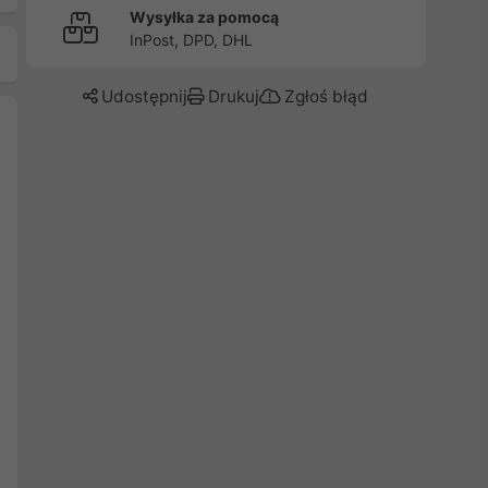
Wysyłka za pomocą
InPost, DPD, DHL
Udostępnij
Drukuj
Zgłoś błąd