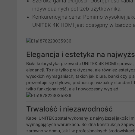
Szeroka gama długości: Dostępność kabla
indywidualnych potrzeb użytkownika.
Konkurencyjna cena: Pomimo wysokiej jako
UNITEK 4K HDMI jest dostępny w bardzo at
Elegancja i estetyka na najwyż
Biała kolorystyka przewodu UNITEK 4K HDMI sprawia,
elegancji. To nie tylko praktyczne, ale również estetyc
wysokich wymaganiach, takich jak biura, banki czy plac
prezentuje się stylowo, podnosząc wizualny standard 
tylko funkcjonalność, ale i nowoczesny wygląd.
Trwałość i niezawodność
Kabel UNITEK został wykonany z najwyższej jakości mat
wymagających warunkach. Solidna konstrukcja zapewn
zarówno w domu, jak i w profesjonalnych środowiskac