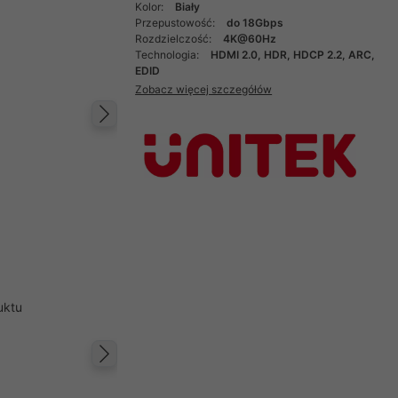
Kolor:
Biały
Przepustowość:
do 18Gbps
Rozdzielczość:
4K@60Hz
Technologia:
HDMI 2.0, HDR, HDCP 2.2, ARC,
EDID
Zobacz więcej szczegółów
Następny
uktu
Następny