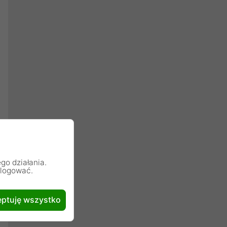
go działania.
alogować.
ptuję wszystko