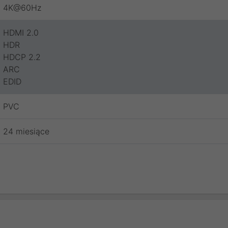
4K@60Hz
HDMI 2.0
HDR
HDCP 2.2
ARC
EDID
PVC
24 miesiące