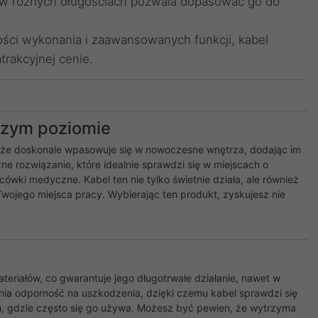
 w różnych długościach pozwala dopasować go do
ści wykonania i zaawansowanych funkcji, kabel
rakcyjnej cenie.
szym poziomie
 że doskonale wpasowuje się w nowoczesne wnętrza, dodając im
zne rozwiązanie, które idealnie sprawdzi się w miejscach o
ówki medyczne. Kabel ten nie tylko świetnie działa, ale również
Twojego miejsca pracy. Wybierając ten produkt, zyskujesz nie
eriałów, co gwarantuje jego długotrwałe działanie, nawet w
ia odporność na uszkodzenia, dzięki czemu kabel sprawdzi się
h, gdzie często się go używa. Możesz być pewien, że wytrzyma