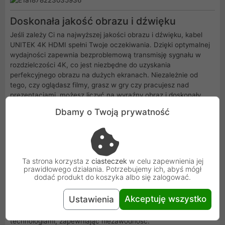
Doskonała jakość obrazu i dźwięku
Jeśli zależy Ci na najwyższej jakości obrazu i dźwięku, kabel
UNITEK 4K HDMI spełni Twoje oczekiwania. Dzięki optymalnej
wydajności zapewnia bezproblemową transmisję sygnału w
rozdzielczości 4K, co jest niezbędne do uzyskania
perfekcyjnego obrazu na dużych ekranach. Niezależnie od
tego, czy oglądasz filmy, grasz w gry czy pracujesz nad
prezentacjami, możesz liczyć na wyraźny obraz i doskonały
dźwięk, bez żadnych zakłóceń.
Dbamy o Twoją prywatność
Współpraca z najnowszymi technologiami
Kabel UNITEK 4K HDMI obsługuje najnowsze standardy, takie
jak HDMI 2.0 i HDR, dzięki czemu jest w pełni kompatybilny z
Ta strona korzysta z
ciasteczek
w celu zapewnienia jej
prawidłowego działania. Potrzebujemy ich, abyś mógł
nowoczesnymi urządzeniami. Możesz go podłączyć do
dodać produkt do koszyka albo się zalogować.
najnowszych telewizorów, konsol do gier czy projektorów,
uzyskując pełnię możliwości technologicznych. Dzięki temu nie
Akceptuję wszystko
Ustawienia
musisz się martwić o to, że kabel nie będzie współpracował z
Twoimi urządzeniami - działa doskonale z najnowszymi
technologiami, zapewniając niezawodność.