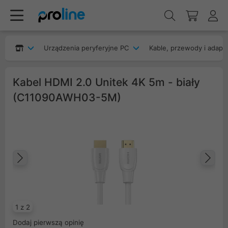
Urządzenia peryferyjne PC
Kable, przewody i adapt
Kabel HDMI 2.0 Unitek 4K 5m - biały
(C11090AWH03-5M)
Poprzedni
Na
1 z 2
Dodaj pierwszą opinię