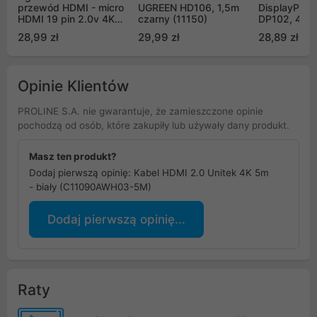
przewód HDMI - micro
UGREEN HD106, 1,5m
DisplayPort
HDMI 19 pin 2.0v 4K
czarny (11150)
DP102, 4K, 
60Hz 30AWG 3m -
(10211)
28,99 zł
29,99 zł
28,89 zł
czarny (30104)
Opinie Klientów
PROLINE S.A. nie gwarantuje, że zamieszczone opinie
pochodzą od osób, które zakupiły lub używały dany produkt.
Masz ten produkt?
Dodaj pierwszą opinię: Kabel HDMI 2.0 Unitek 4K 5m
- biały (C11090AWH03-5M)
Dodaj pierwszą opinię...
Raty