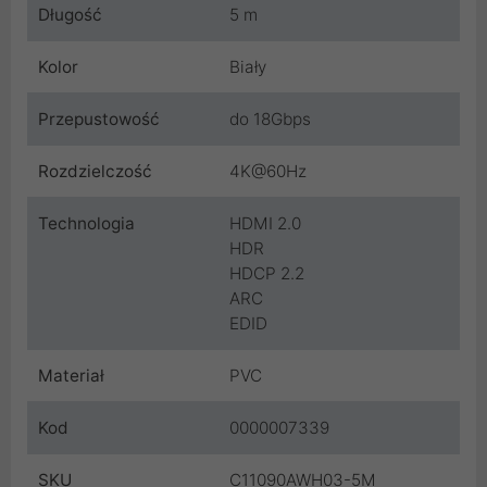
Długość
5 m
Kolor
Biały
Przepustowość
do 18Gbps
Rozdzielczość
4K@60Hz
Technologia
HDMI 2.0
HDR
HDCP 2.2
ARC
EDID
Materiał
PVC
Kod
0000007339
SKU
C11090AWH03-5M