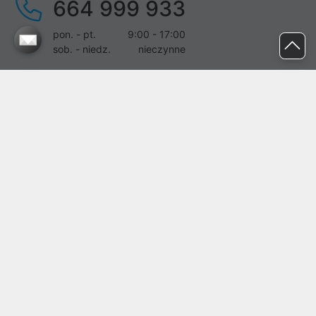
664 999 933
pon. - pt.
9:00 - 17:00
sob. - niedz.
nieczynne
pomoc@proline.pl
Dołącz do nas
Zgłoś błąd na stronie
Proline SA z siedzibą w Mirkowie (55-095), przy ul. Brzozowej 5,
wpisana do rejestru przedsiębiorców Krajowego Rejestru Sądowego
przez Sąd Rejonowy dla Wrocławia-Fabrycznej we Wrocławiu, VI
Wydział Gospodarczy Krajowego Rejestru Sądowego pod nr KRS:
0000282071, NIP: 8951898022, REGON: 020482041, BDO:
000437899. Kapitał zakładowy Spółki wynosi 500000,00 zł i został
on opłacony w całości.
© proline 1996 - 2026. Wszelkie prawa zastrzeżone.