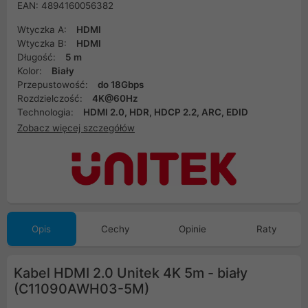
EAN: 4894160056382
Wtyczka A:
HDMI
Wtyczka B:
HDMI
Długość:
5 m
Kolor:
Biały
Przepustowość:
do 18Gbps
Rozdzielczość:
4K@60Hz
Technologia:
HDMI 2.0, HDR, HDCP 2.2, ARC, EDID
Zobacz więcej szczegółów
Opis
Cechy
Opinie
Raty
Kabel HDMI 2.0 Unitek 4K 5m - biały
(C11090AWH03-5M)