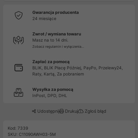
Gwarancja producenta
24 miesiące
Zwrot / wymiana towaru
Masz na to 14 dni.
Zobacz regulamin i wyłączenia...
Zapłać za pomocą
BLIK, BLIK Płacę Później, PayPo, Przelewy24,
Raty, Kartą, Za pobraniem
Wysyłka za pomocą
InPost, DPD, DHL
Udostępnij
Drukuj
Zgłoś błąd
Kod: 7339
SKU: C11090AWH03-5M