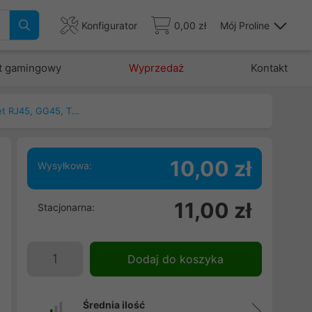
Konfigurator
0,00 zł
Mój Proline
t gamingowy
Wyprzedaż
Kontakt
Patchcord, kable ethernet RJ45, GG45, TERA
10,00 zł
Wysyłkowa:
11,00 zł
Stacjonarna:
,
i
a
Dodaj do koszyka
,
ę
Średnia ilość