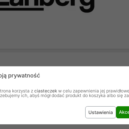
ją prywatność
Kabel
Czerwony
trona korzysta z
ciasteczek
w celu zapewnienia jej prawidłowe
rzebujemy ich, abyś mógł dodać produkt do koszyka albo się z
Lanberg
Akce
Ustawienia
12 miesięcy