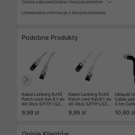
Osoba odpowiedzialna i bezpieczeństwo
Uniwersalna informacja o bezpieczeństwie
Podobne Produkty
Poprzedni
Kabel Lanberg RJ45
Kabel Lanberg RJ45
Ubiquiti U
Patch cord Kat.8.1 do
Patch cord Kat.8.1 do
Cable pa
40 Gb/s S/FTP LSZH
40 Gb/s S/FTP LSZH
0.1m Cat6
CU 1m Szary Fluke
CU 1m Biały Fluke
Cable-Pa
9,99 zł
9,99 zł
10,60 z
Passed (PCF8-10CU-
Passed
BK
0100-S)
Opinie Klientów