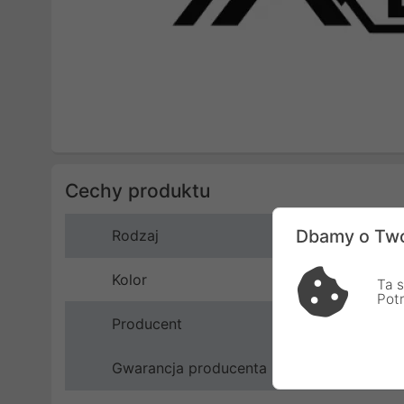
Cechy produktu
Dbamy o Two
Rodzaj
Kolor
Ta s
Pot
Producent
Gwarancja producenta