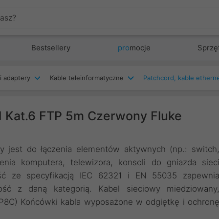
Bestsellery
pro
mocje
Sprzę
i adaptery
Kable teleinformatyczne
d Kat.6 FTP 5m Czerwony Fluke
y jest do łączenia elementów aktywnych (np.: switch
enia komputera, telewizora, konsoli do gniazda siec
ść ze specyfikacją IEC 62321 i EN 55035 zapewni
ość z daną kategorią. Kabel sieciowy miedziowany
8P8C) Końcówki kabla wyposażone w odgiętkę i ochron