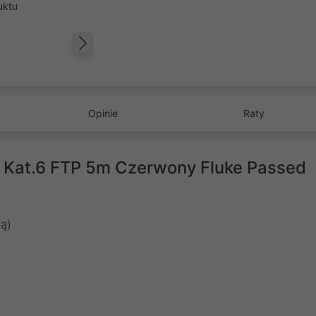
uktu
Następny
Opinie
Raty
 Kat.6 FTP 5m Czerwony Fluke Passed
ą)