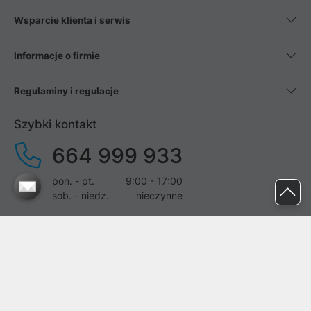
Wsparcie klienta i serwis
Informacje o firmie
Regulaminy i regulacje
Szybki kontakt
664 999 933
pon. - pt.
9:00 - 17:00
sob. - niedz.
nieczynne
pomoc@proline.pl
Dołącz do nas