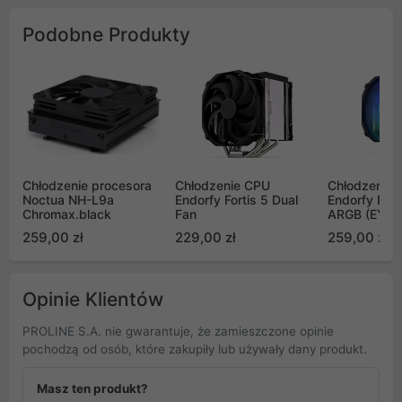
Podobne Produkty
Chłodzenie procesora
Chłodzenie CPU
Chłodzenie
Noctua NH-L9a
Endorfy Fortis 5 Dual
Endorfy Fort
Chromax.black
Fan
ARGB (EY3A
259,00 zł
229,00 zł
259,00 zł
Opinie Klientów
PROLINE S.A. nie gwarantuje, że zamieszczone opinie
pochodzą od osób, które zakupiły lub używały dany produkt.
Masz ten produkt?