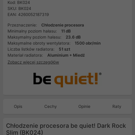
Kod: BK024
SKU: BK024
EAN: 4260052187319
Przeznaczenie:
Chłodzenie procesora
Minimalny poziom hałasu:
11 dB
Maksymalny poziom hałasu:
23.6 dB
Maksymalne obroty wentylatora:
1500 obr/min
Liczba listków radiatora:
51 szt
Materiał radiatora:
Aluminium + Miedź
Zobacz więcej szczegółów
Opis
Cechy
Opinie
Raty
Chłodzenie procesora be quiet! Dark Rock
Slim (BK024)