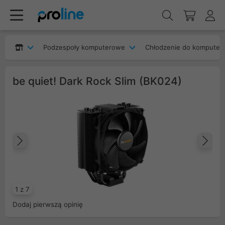
Podzespoły komputerowe
Chłodzenie do komputer
be quiet! Dark Rock Slim (BK024)
Poprzedni
Na
1 z 7
Dodaj pierwszą opinię