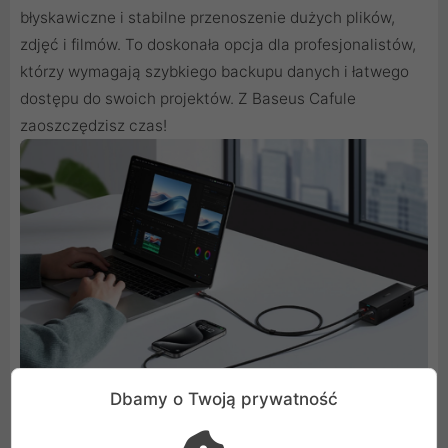
błyskawiczne i stabilne przenoszenie dużych plików,
zdjęć i filmów. To doskonała opcja dla profesjonalistów,
którzy wymagają szybkiego backupu danych i łatwego
dostępu do swoich projektów. Z Baseus Cafule
zaoszczędzisz czas!
Dbamy o Twoją prywatność