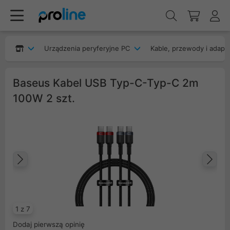
Urządzenia peryferyjne PC
Kable, przewody i adapt
Baseus Kabel USB Typ-C-Typ-C 2m
100W 2 szt.
Poprzedni
Na
1 z 7
Dodaj pierwszą opinię