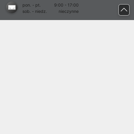
pon. - pt.
9:00 - 17:00
sob. - niedz.
nieczynne
pomoc@proline.pl
Dołącz do nas
Zgłoś błąd na stronie
Proline SA z siedzibą w Mirkowie (55-095), przy ul. Brzozowej 5,
wpisana do rejestru przedsiębiorców Krajowego Rejestru Sądowego
przez Sąd Rejonowy dla Wrocławia-Fabrycznej we Wrocławiu, VI
Wydział Gospodarczy Krajowego Rejestru Sądowego pod nr KRS:
0000282071, NIP: 8951898022, REGON: 020482041, BDO:
000437899. Kapitał zakładowy Spółki wynosi 500000,00 zł i został
on opłacony w całości.
© proline 1996 - 2026. Wszelkie prawa zastrzeżone.