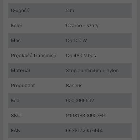
Długość
2 m
Kolor
Czarno - szary
Moc
Do 100 W
Prędkość transmisji
Do 480 Mbps
Materiał
Stop aluminium + nylon
Producent
Baseus
Kod
0000006692
SKU
P10318306003-01
EAN
6932172657444