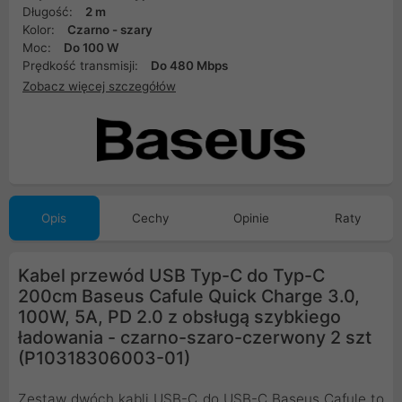
Długość:
2 m
Kolor:
Czarno - szary
Moc:
Do 100 W
Prędkość transmisji:
Do 480 Mbps
Zobacz więcej szczegółów
Opis
Cechy
Opinie
Raty
Kabel przewód USB Typ-C do Typ-C
200cm Baseus Cafule Quick Charge 3.0,
100W, 5A, PD 2.0 z obsługą szybkiego
ładowania - czarno-szaro-czerwony 2 szt
(P10318306003-01)
Zestaw dwóch kabli USB-C do USB-C Baseus Cafule to