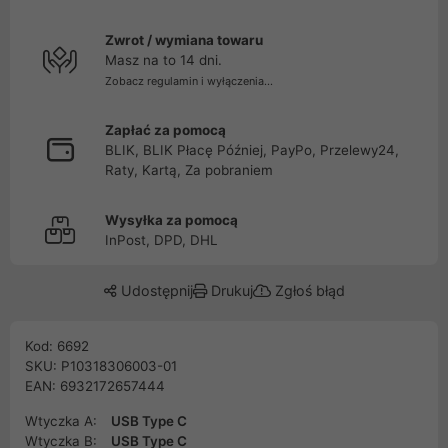
Zwrot / wymiana towaru
Masz na to 14 dni.
Zobacz regulamin i wyłączenia...
Zapłać za pomocą
BLIK, BLIK Płacę Później, PayPo, Przelewy24,
Raty, Kartą, Za pobraniem
Wysyłka za pomocą
InPost, DPD, DHL
Udostępnij
Drukuj
Zgłoś błąd
Kod: 6692
SKU: P10318306003-01
EAN: 6932172657444
Wtyczka A:
USB Type C
Wtyczka B:
USB Type C