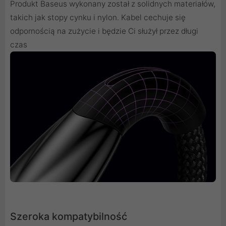
Produkt Baseus wykonany został z solidnych materiałów,
takich jak stopy cynku i nylon. Kabel cechuje się
odpornością na zużycie i będzie Ci służył przez długi
czas
Szeroka kompatybilność