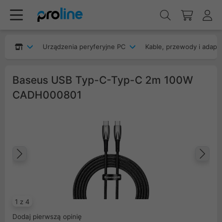
Urządzenia peryferyjne PC
Kable, przewody i adapt
Baseus USB Typ-C-Typ-C 2m 100W
CADH000801
Poprzedni
Na
1 z 4
Dodaj pierwszą opinię