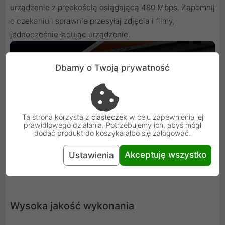
urządzenie z prędkością osiągającą 480 Mbps. Zapomnij
o czekaniu i sprawnie przesyłaj zdjęcia i filmy,
jednocześnie ładując urządzenie.
Dbamy o Twoją prywatność
Ta strona korzysta z
ciasteczek
w celu zapewnienia jej
prawidłowego działania. Potrzebujemy ich, abyś mógł
dodać produkt do koszyka albo się zalogować.
Akceptuję wszystko
Ustawienia
Wysoka jakość wykonania