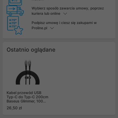
Wybierz sposób zawarcia umowy, poprzez
kuriera lub online
Podpisz umowę i ciesz się zakupami w
Proline.pl
Ostatnio oglądane
Kabel przewód USB
Typ-C do Typ-C 200cm
Baseus Glimmer, 100W,
20V, 5A, PD z obsługą
26,50 zł
szybkiego ładowania -
czarny (CADH000801)