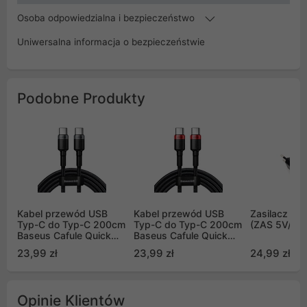
Osoba odpowiedzialna i bezpieczeństwo
Uniwersalna informacja o bezpieczeństwie
Podobne Produkty
Kabel przewód USB
Kabel przewód USB
Zasilacz 5V
Typ-C do Typ-C 200cm
Typ-C do Typ-C 200cm
(ZAS 5V/2A
Baseus Cafule Quick
Baseus Cafule Quick
Charge 3.0, 100W, 5A,
Charge 3.0, 100W, 5A,
23,99 zł
23,99 zł
24,99 zł
PD 2.0 z obsługą
PD 2.0 z obsługą
szybkiego ładowania -
szybkiego ładowania -
czarno-szary (CATKLF-
czarno-czerwony
ALG1)
(CATKLF-AL91)
Opinie Klientów