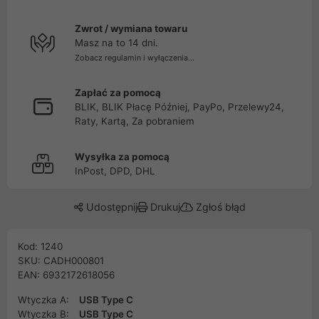
Zwrot / wymiana towaru
Masz na to 14 dni.
Zobacz regulamin i wyłączenia...
Zapłać za pomocą
BLIK, BLIK Płacę Później, PayPo, Przelewy24,
Raty, Kartą, Za pobraniem
Wysyłka za pomocą
InPost, DPD, DHL
Udostępnij
Drukuj
Zgłoś błąd
Kod: 1240
SKU: CADH000801
EAN: 6932172618056
Wtyczka A:
USB Type C
Wtyczka B:
USB Type C