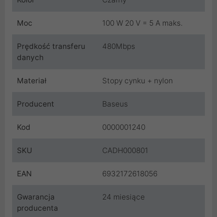
Moc
100 W 20 V = 5 A maks.
Prędkość transferu
480Mbps
danych
Materiał
Stopy cynku + nylon
Producent
Baseus
Kod
0000001240
SKU
CADH000801
EAN
6932172618056
Gwarancja
24 miesiące
producenta