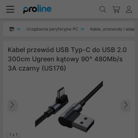
Urządzenia peryferyjne PC
Kable, przewody i adapt
Kabel przewód USB Typ-C do USB 2.0
300cm Ugreen kątowy 90° 480Mb/s
3A czarny (US176)
Poprzedni
Na
1 z 1