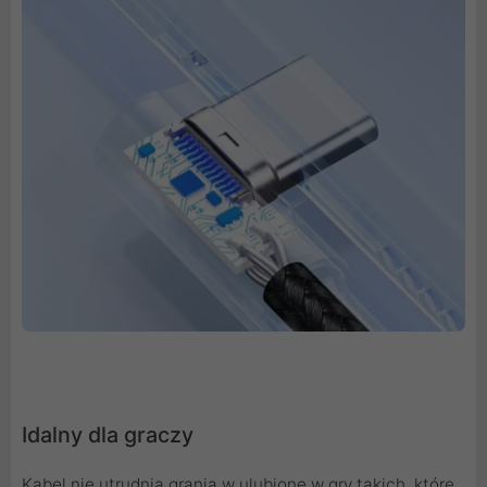
Idalny dla graczy
Kabel nie utrudnia grania w ulubione w gry takich, które