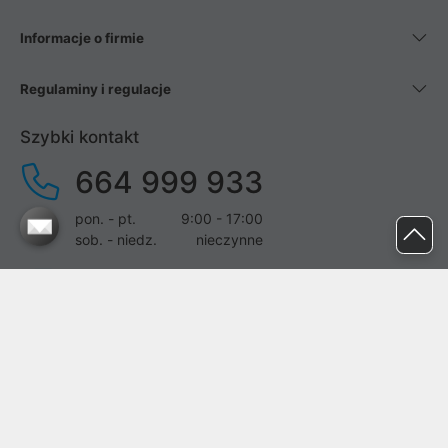
Informacje o firmie
Regulaminy i regulacje
Szybki kontakt
664 999 933
pon. - pt.
9:00 - 17:00
sob. - niedz.
nieczynne
pomoc@proline.pl
Dołącz do nas
Zgłoś błąd na stronie
Proline SA z siedzibą w Mirkowie (55-095), przy ul. Brzozowej 5,