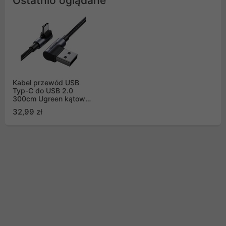
Ostatnio oglądane
Kabel przewód USB
Typ-C do USB 2.0
300cm Ugreen kątowy
480Mb/s 3A czarny
32,99 zł
(US176)