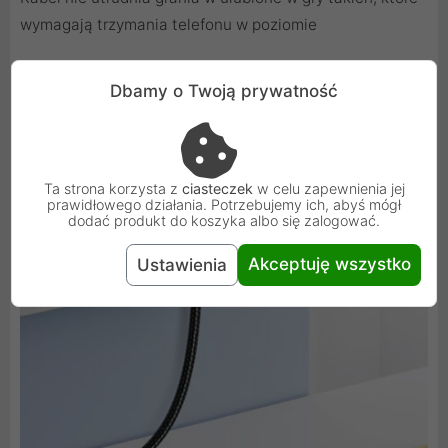
wymagają trzymania telefonu w poziomie
Dbamy o Twoją prywatność
Wysoka jakość wykonania
Materiały z których wykonano produkt zapewniają długi
okres i bezpieczeństwo użytkowania
Ta strona korzysta z
ciasteczek
w celu zapewnienia jej
prawidłowego działania. Potrzebujemy ich, abyś mógł
dodać produkt do koszyka albo się zalogować.
Akceptuję wszystko
Ustawienia