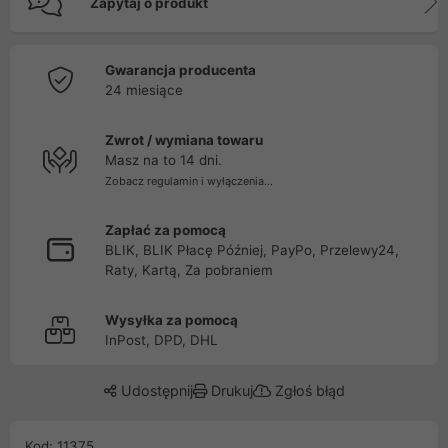
Zapytaj o produkt
Gwarancja producenta
24 miesiące
Zwrot / wymiana towaru
Masz na to 14 dni.
Zobacz regulamin i wyłączenia...
Zapłać za pomocą
BLIK, BLIK Płacę Później, PayPo, Przelewy24,
Raty, Kartą, Za pobraniem
Wysyłka za pomocą
InPost, DPD, DHL
Udostępnij
Drukuj
Zgłoś błąd
Kod: 11375