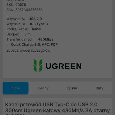
SKU: 70875
EAN: 6957303878758
Wtyczka A:
USB 2.0
Wtyczka B:
USB Type C
Rodzaj kabla:
Kabel
Długość:
3 m
Transfer danych:
480Mb/s
:
Quick Charge 3.0; AFC; FCP
Zobacz więcej szczegółów
Opis
Cechy
Opinie
Raty
Kabel przewód USB Typ-C do USB 2.0
300cm Ugreen kątowy 480Mb/s 3A czarny