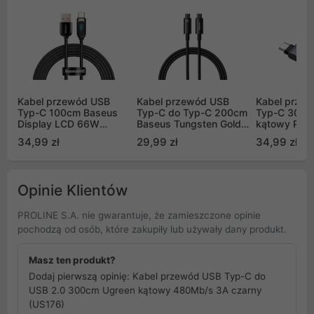
Kabel przewód USB
Kabel przewód USB
Kabel prze
Typ-C 100cm Baseus
Typ-C do Typ-C 200cm
Typ-C 300c
Display LCD 66W
Baseus Tungsten Gold,
kątowy PD
obsługą szybkiego
240W - czarny
(C14123BK-
34,99 zł
29,99 zł
34,99 zł
ładowania - czarny
(CAWJ040101)
(CASX020001)
Opinie Klientów
PROLINE S.A. nie gwarantuje, że zamieszczone opinie
pochodzą od osób, które zakupiły lub używały dany produkt.
Masz ten produkt?
Dodaj pierwszą opinię: Kabel przewód USB Typ-C do
USB 2.0 300cm Ugreen kątowy 480Mb/s 3A czarny
(US176)