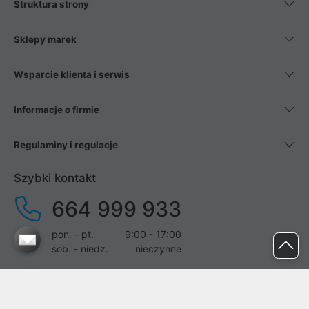
Struktura strony
Sklepy marek
Wsparcie klienta i serwis
Informacje o firmie
Regulaminy i regulacje
Szybki kontakt
664 999 933
pon. - pt.
9:00 - 17:00
sob. - niedz.
nieczynne
pomoc@proline.pl
Dołącz do nas