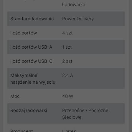
Ładowarka
Standard ładowania
Power Delivery
Ilość portów
4 szt
Ilość portów USB-A
1 szt
Ilość portów USB-C
2 szt
Maksymalne
2.4 A
natężenie na wyjściu
Moc
48 W
Rodzaj ładowarki
Przenośne / Podróżne;
Sieciowe
Producent
Unitek