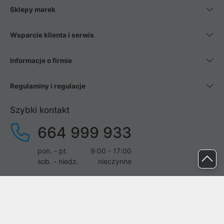
Sklepy marek
Wsparcie klienta i serwis
Informacje o firmie
Regulaminy i regulacje
Szybki kontakt
664 999 933
pon. - pt.
9:00 - 17:00
sob. - niedz.
nieczynne
pomoc@proline.pl
Dołącz do nas