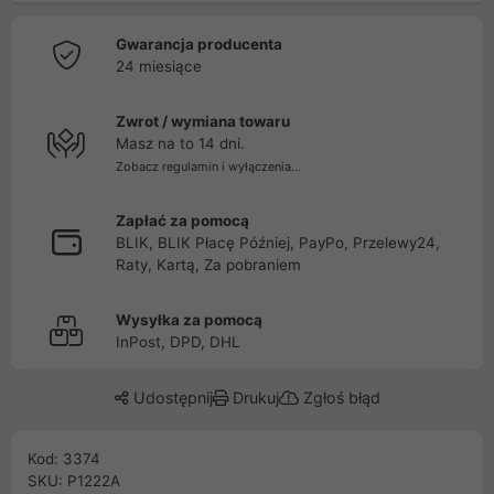
Gwarancja producenta
24 miesiące
Zwrot / wymiana towaru
Masz na to 14 dni.
Zobacz regulamin i wyłączenia...
Zapłać za pomocą
BLIK, BLIK Płacę Później, PayPo, Przelewy24,
Raty, Kartą, Za pobraniem
Wysyłka za pomocą
InPost, DPD, DHL
Udostępnij
Drukuj
Zgłoś błąd
Kod: 3374
SKU: P1222A