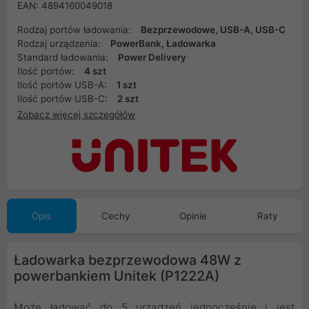
EAN: 4894160049018
Rodzaj portów ładowania:
Bezprzewodowe, USB-A, USB-C
Rodzaj urządzenia:
PowerBank, Ładowarka
Standard ładowania:
Power Delivery
Ilość portów:
4 szt
Ilość portów USB-A:
1 szt
Ilość portów USB-C:
2 szt
Zobacz więcej szczegółów
Opis
Cechy
Opinie
Raty
Ładowarka bezprzewodowa 48W z
powerbankiem Unitek (P1222A)
Może ładować do 5 urządzeń jednocześnie i jest