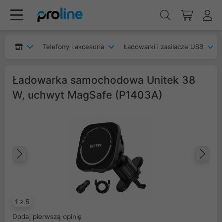
Telefony i akcesoria
Ładowarki i zasilacze USB
Ładowarka samochodowa Unitek 38
W, uchwyt MagSafe (P1403A)
Poprzedni
Na
1 z 5
Dodaj pierwszą opinię