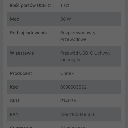
Ilość portów USB-C
1 szt
Moc
38 W
Rodzaj ładowania
Bezprzewodowe/
Przewodowe
W zestawie
Przewód USB-C Uchwyt
mocujący
Producent
Unitek
Kod
0000003632
SKU
P1403A
EAN
4894160049506