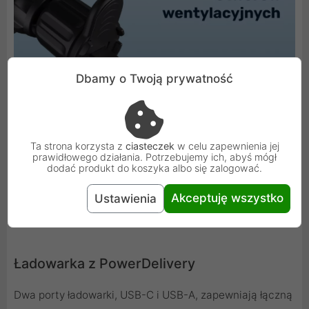
Dbamy o Twoją prywatność
Ta strona korzysta z
ciasteczek
w celu zapewnienia jej
prawidłowego działania. Potrzebujemy ich, abyś mógł
dodać produkt do koszyka albo się zalogować.
Akceptuję wszystko
Ustawienia
Ładowarka z PowerDelivery
Dwa porty ładowarki, USB-C i USB-A, zapewniają łączną