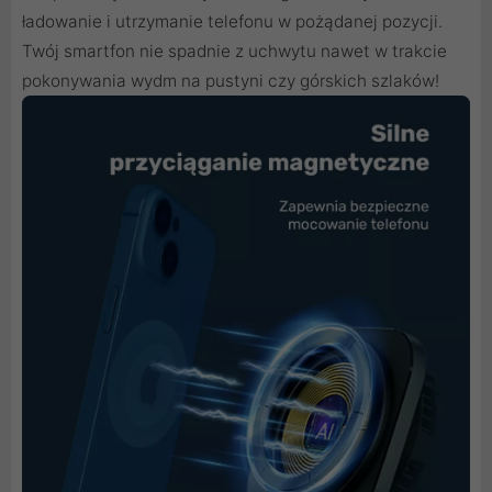
ładowanie i utrzymanie telefonu w pożądanej pozycji.
Twój smartfon nie spadnie z uchwytu nawet w trakcie
pokonywania wydm na pustyni czy górskich szlaków!