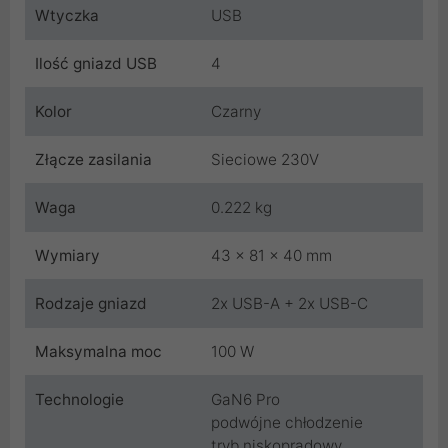
Wtyczka
USB
Ilość gniazd USB
4
Kolor
Czarny
Złącze zasilania
Sieciowe 230V
Waga
0.222 kg
Wymiary
43 x 81 x 40 mm
Rodzaje gniazd
2x USB-A + 2x USB-C
Maksymalna moc
100 W
Technologie
GaN6 Pro
podwójne chłodzenie
tryb niskoprądowy