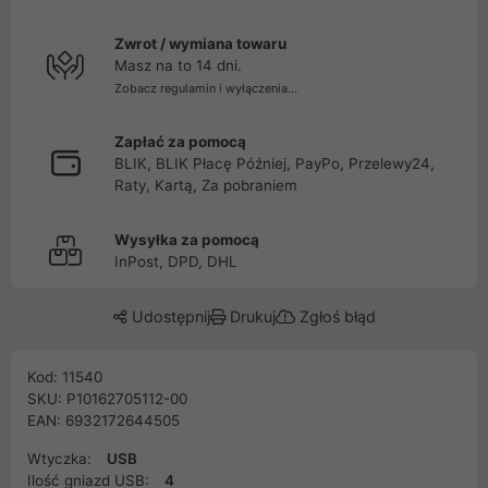
Zwrot / wymiana towaru
Masz na to 14 dni.
Zobacz regulamin i wyłączenia...
Zapłać za pomocą
BLIK, BLIK Płacę Później, PayPo, Przelewy24,
Raty, Kartą, Za pobraniem
Wysyłka za pomocą
InPost, DPD, DHL
Udostępnij
Drukuj
Zgłoś błąd
Kod: 11540
SKU: P10162705112-00
EAN: 6932172644505
Wtyczka:
USB
Ilość gniazd USB:
4