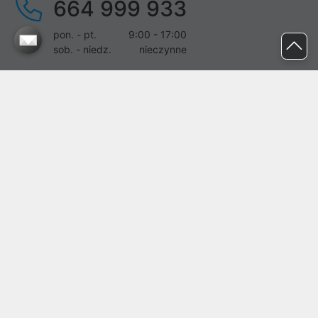
664 999 933
pon. - pt.
9:00 - 17:00
sob. - niedz.
nieczynne
pomoc@proline.pl
Dołącz do nas
Zgłoś błąd na stronie
Proline SA z siedzibą w Mirkowie (55-095), przy ul. Brzozowej 5,
wpisana do rejestru przedsiębiorców Krajowego Rejestru Sądowego
przez Sąd Rejonowy dla Wrocławia-Fabrycznej we Wrocławiu, VI
Wydział Gospodarczy Krajowego Rejestru Sądowego pod nr KRS:
0000282071, NIP: 8951898022, REGON: 020482041, BDO:
000437899. Kapitał zakładowy Spółki wynosi 500000,00 zł i został
on opłacony w całości.
© proline 1996 - 2026. Wszelkie prawa zastrzeżone.