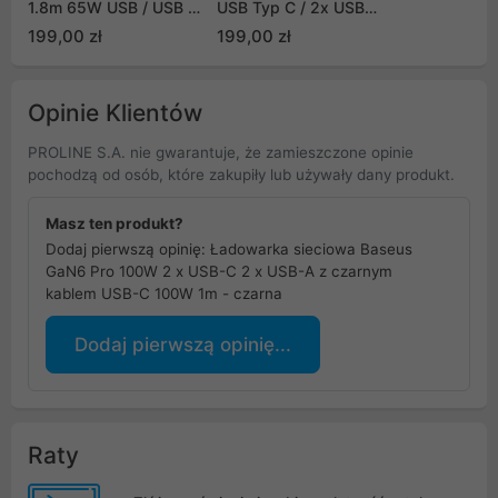
1.8m 65W USB / USB C
USB Typ C / 2x USB
+ 3x gniazdo AC czarna
100W PD3.0, QC4.0+,
199,00 zł
199,00 zł
(CD268)
AFC czarny
(CCGP000101)
Opinie Klientów
PROLINE S.A. nie gwarantuje, że zamieszczone opinie
pochodzą od osób, które zakupiły lub używały dany produkt.
Masz ten produkt?
Dodaj pierwszą opinię: Ładowarka sieciowa Baseus
GaN6 Pro 100W 2 x USB-C 2 x USB-A z czarnym
kablem USB-C 100W 1m - czarna
Dodaj pierwszą opinię...
Raty