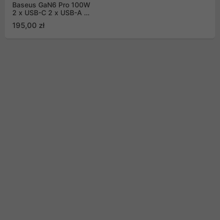
Baseus GaN6 Pro 100W
2 x USB-C 2 x USB-A z
czarnym kablem USB-C
195,00 zł
100W 1m - czarna