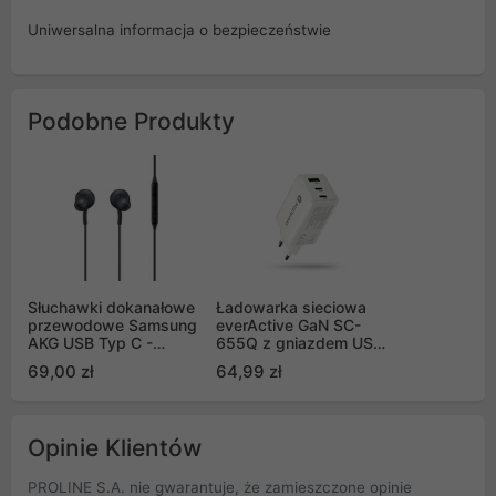
Uniwersalna informacja o bezpieczeństwie
Podobne Produkty
Słuchawki dokanałowe
Ładowarka sieciowa
przewodowe Samsung
everActive GaN SC-
AKG USB Typ C -
655Q z gniazdem USB
czarne
oraz 2x USB-C PD PPS
69,00 zł
64,99 zł
QC4+ 65W
Opinie Klientów
PROLINE S.A. nie gwarantuje, że zamieszczone opinie