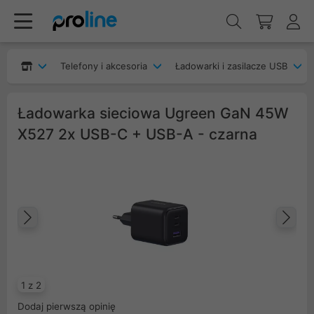
Telefony i akcesoria
Ładowarki i zasilacze USB
Ładowarka sieciowa Ugreen GaN 45W
X527 2x USB-C + USB-A - czarna
Poprzedni
Na
1 z 2
Dodaj pierwszą opinię