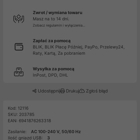
Zwrot / wymiana towaru
Masz na to 14 dni.
Zobacz regulamin i wyłączenia...
Zapłać za pomocą
BLIK, BLIK Płacę Później, PayPo, Przelewy24,
Raty, Kartą, Za pobraniem
Wysyłka za pomocą
InPost, DPD, DHL
Udostępnij
Drukuj
Zgłoś błąd
Kod: 12116
SKU: 203785
EAN: 6941876263318
Zasilanie:
AC 100-240 V, 50/60 Hz
Ilość gniazd USB:
3