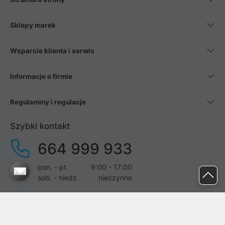
Sklepy marek
Wsparcie klienta i serwis
Informacje o firmie
Regulaminy i regulacje
Szybki kontakt
664 999 933
pon. - pt.
9:00 - 17:00
sob. - niedz.
nieczynne
pomoc@proline.pl
Dołącz do nas