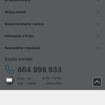
Struktura strony
Sklepy marek
Wsparcie klienta i serwis
Informacje o firmie
Regulaminy i regulacje
Szybki kontakt
664 999 933
pon. - pt.
9:00 - 17:00
sob. - niedz.
nieczynne
pomoc@proline.pl
Dołącz do nas