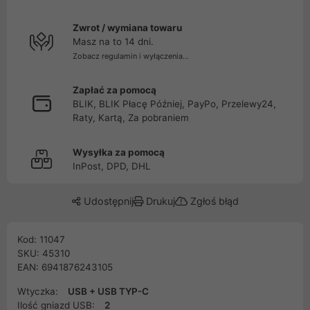
Zwrot / wymiana towaru
Masz na to 14 dni.
Zobacz regulamin i wyłączenia...
Zapłać za pomocą
BLIK, BLIK Płacę Później, PayPo, Przelewy24,
Raty, Kartą, Za pobraniem
Wysyłka za pomocą
InPost, DPD, DHL
Udostępnij
Drukuj
Zgłoś błąd
Kod: 11047
SKU: 45310
EAN: 6941876243105
Wtyczka:
USB + USB TYP-C
Ilość gniazd USB:
2