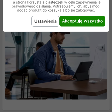
Zintegrowane zabezpieczenia chronią przed
Ta strona korzysta z
ciasteczek
w celu zapewnienia jej
prawidłowego działania. Potrzebujemy ich, abyś mógł
przepięciem i przegrzaniem, a czarna, minimalistyczna
dodać produkt do koszyka albo się zalogować.
obudowa świetnie komponuje się z każdym wnętrzem.
Akceptuję wszystko
Ustawienia