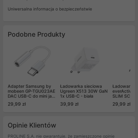
Uniwersalna informacja o bezpieczeństwie
Podobne Produkty
Adapter Samsung by
Ładowarka sieciowa
Ładowarka 
mobeen GP-TGU023AE
Ugreen X513 30W GaN
everActive
DAC USB-C do mini jack
1x USB-C - biała
SLIM SC-34
3.5mm - biały
gniazdem U
29,99 zł
39,99 zł
29,99 zł
oraz USB-C
Opinie Klientów
PROLINE S.A. nie gwarantuje, że zamieszczone opinie