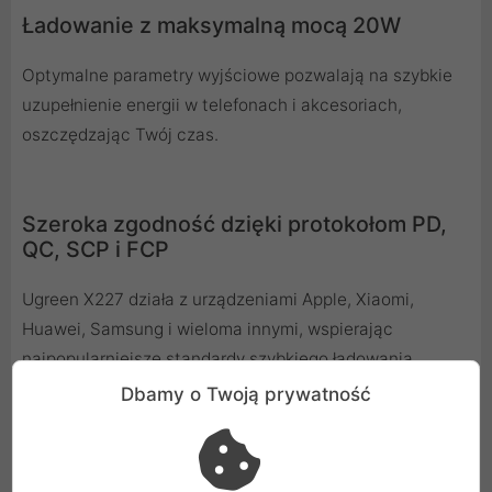
Ładowanie z maksymalną mocą 20W
Optymalne parametry wyjściowe pozwalają na szybkie
uzupełnienie energii w telefonach i akcesoriach,
oszczędzając Twój czas.
Szeroka zgodność dzięki protokołom PD,
QC, SCP i FCP
Ugreen X227 działa z urządzeniami Apple, Xiaomi,
Huawei, Samsung i wieloma innymi, wspierając
najpopularniejsze standardy szybkiego ładowania.
Dbamy o Twoją prywatność
Pełne bezpieczeństwo i stylowa obudowa