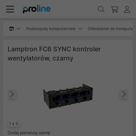
Podzespoły komputerowe
Chłodzenie do komputer
Lamptron FC6 SYNC kontroler
wentylatorów, czarny
Poprzedni
Na
1 z 3
Dodaj pierwszą opinię