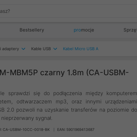
Bestsellery
pro
mocje
Sprzę
i adaptery
Kable USB
Kabel Micro USB A
 AM-MBM5P czarny 1.8m (CA-USBM-
 sprawdzi się do podłączenia między komputere
letem, odtwarzaczem mp3, oraz innymi urządzeniam
SB 2.0 pozwoli na uzyskanie transferów na poziomie d
 nieprzerwany sygnał.
U: CA-USBM-10CC-0018-BK
EAN: 5901969413687