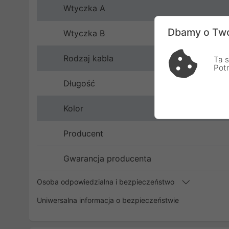
Wtyczka A
Dbamy o Two
Wtyczka B
Rodzaj kabla
Ta s
Pot
Długość
Kolor
Producent
Gwarancja producenta
Osoba odpowiedzialna i bezpieczeństwo
Uniwersalna informacja o bezpieczeństwie