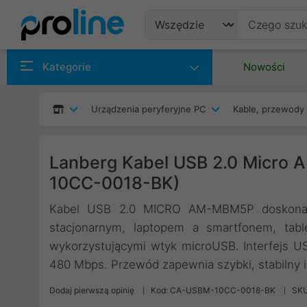
Produkty
Kategorie
Nowości
Producenci
Urządzenia peryferyjne PC
Kable, przewody 
Kategorie
Lanberg Kabel USB 2.0 Micro
10CC-0018-BK)
Kabel USB 2.0 MICRO AM-MBM5P doskonale
stacjonarnym, laptopem a smartfonem, tab
wykorzystującymi wtyk microUSB. Interfejs U
480 Mbps. Przewód zapewnia szybki, stabilny i
Dodaj pierwszą opinię
Kod: CA-USBM-10CC-0018-BK
SK