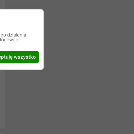
go działania.
alogować.
ptuję wszystko