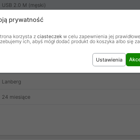
USB 2.0 M (męski)
ją prywatność
MicroUSB
Kabel
trona korzysta z
ciasteczek
w celu zapewnienia jej prawidłowe
rzebujemy ich, abyś mógł dodać produkt do koszyka albo się z
1.8 m
Akce
Ustawienia
Czarny
Lanberg
24 miesiące