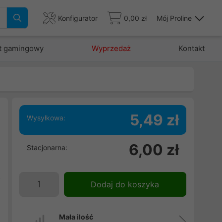
Konfigurator
0,00 zł
Mój Proline
t gamingowy
Wyprzedaż
Kontakt
5,49 zł
Wysyłkowa:
6,00 zł
Stacjonarna:
m
i
o
Dodaj do koszyka
Mała ilość