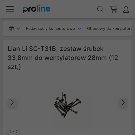
Podzespoły komputerowe
Obudowy do komputera
Lian Li SC-T31B, zestaw śrubek
33,8mm do wentylatorów 28mm (12
szt,)
Poprzedni
Na
1 z 2