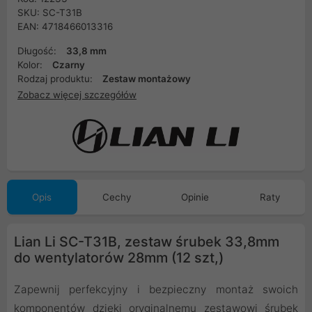
SKU: SC-T31B
EAN: 4718466013316
Długość:
33,8 mm
Kolor:
Czarny
Rodzaj produktu:
Zestaw montażowy
Zobacz więcej szczegółów
Opis
Cechy
Opinie
Raty
Lian Li SC-T31B, zestaw śrubek 33,8mm
do wentylatorów 28mm (12 szt,)
Zapewnij perfekcyjny i bezpieczny montaż swoich
komponentów dzięki oryginalnemu zestawowi śrubek