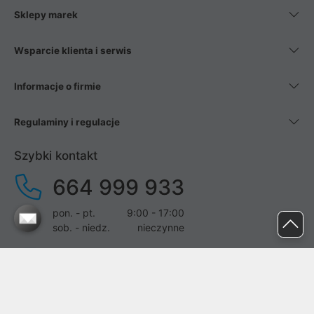
Sklepy marek
Wsparcie klienta i serwis
Informacje o firmie
Regulaminy i regulacje
Szybki kontakt
664 999 933
pon. - pt.
9:00 - 17:00
sob. - niedz.
nieczynne
pomoc@proline.pl
Dołącz do nas