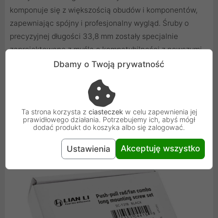
komponuje się z większością obudów i komponentów,
zapewniając spójny i profesjonalny wygląd. Śruby o
precyzyjnej długości 33,8 mm zostały specjalnie
zaprojektowane z myślą o kompatybilności z nowszymi,
grubszymi wentylatorami o wysokości 28 mm. Taki
Dbamy o Twoją prywatność
wymiar gwarantuje pewne i bezpieczne zamocowanie
wentylatora do obudowy lub radiatora, bez ryzyka
uszkodzenia gwintu czy samego komponentu.
Ta strona korzysta z
ciasteczek
w celu zapewnienia jej
prawidłowego działania. Potrzebujemy ich, abyś mógł
dodać produkt do koszyka albo się zalogować.
Akceptuję wszystko
Ustawienia