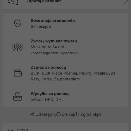
Zapytaj o produkt
Gwarancja producenta
6 miesiące
Zwrot / wymiana towaru
Masz na to 14 dni.
Zobacz regulamin i wyłączenia...
Zapłać za pomocą
BLIK, BLIK Płacę Później, PayPo, Przelewy24,
Raty, Kartą, Za pobraniem
Wysyłka za pomocą
InPost, DPD, DHL
Udostępnij
Drukuj
Zgłoś błąd
Kod: 12233