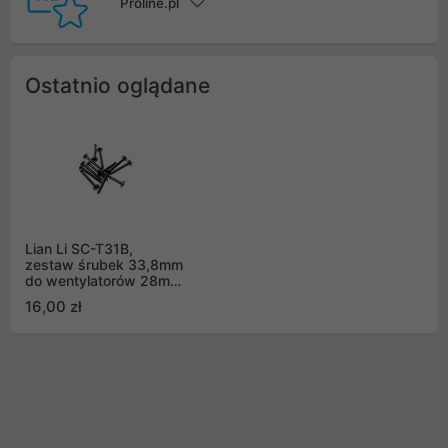
Proline.pl
Ostatnio oglądane
Lian Li SC-T31B,
zestaw śrubek 33,8mm
do wentylatorów 28mm
(12 szt,)
16,00 zł