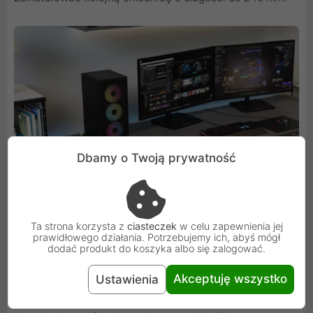
Dbamy o Twoją prywatność
Ta strona korzysta z
ciasteczek
w celu zapewnienia jej
prawidłowego działania. Potrzebujemy ich, abyś mógł
dodać produkt do koszyka albo się zalogować.
Miejsce na dyski SSD i nowoczesny panel
Akceptuję wszystko
Ustawienia
I/O