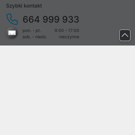
Szybki kontakt
664 999 933
pon. - pt.
9:00 - 17:00
sob. - niedz.
nieczynne
pomoc@proline.pl
Dołącz do nas
Zgłoś błąd na stronie
Proline SA z siedzibą w Mirkowie (55-095), przy ul. Brzozowej 5,
wpisana do rejestru przedsiębiorców Krajowego Rejestru Sądowego
przez Sąd Rejonowy dla Wrocławia-Fabrycznej we Wrocławiu, VI
Wydział Gospodarczy Krajowego Rejestru Sądowego pod nr KRS:
0000282071, NIP: 8951898022, REGON: 020482041, BDO:
000437899. Kapitał zakładowy Spółki wynosi 500000,00 zł i został
on opłacony w całości.