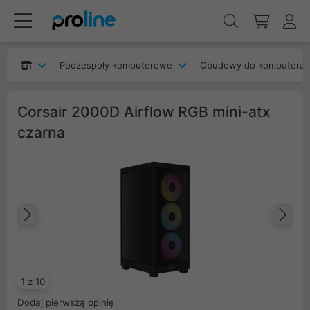
Podzespoły komputerowe
Obudowy do komputera
Corsair 2000D Airflow RGB mini-atx
czarna
Poprzedni
Na
1 z 10
Dodaj pierwszą opinię