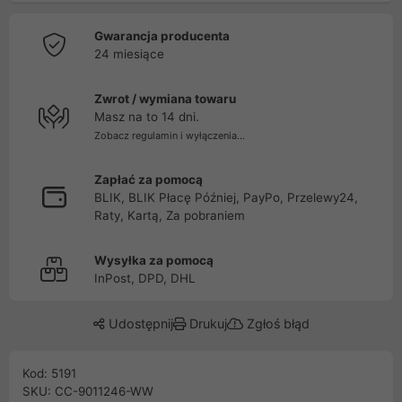
Gwarancja producenta
24 miesiące
Zwrot / wymiana towaru
Masz na to 14 dni.
Zobacz regulamin i wyłączenia...
Zapłać za pomocą
BLIK, BLIK Płacę Później, PayPo, Przelewy24,
Raty, Kartą, Za pobraniem
Wysyłka za pomocą
InPost, DPD, DHL
Udostępnij
Drukuj
Zgłoś błąd
Kod: 5191
SKU: CC-9011246-WW