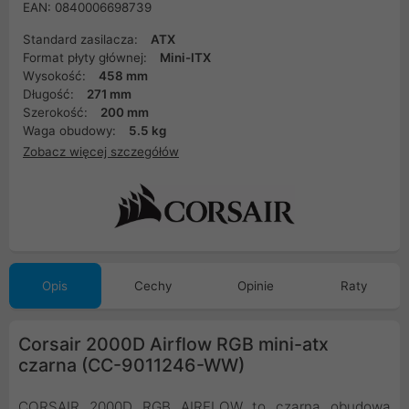
EAN: 0840006698739
Standard zasilacza:
ATX
Format płyty głównej:
Mini-ITX
Wysokość:
458 mm
Długość:
271 mm
Szerokość:
200 mm
Waga obudowy:
5.5 kg
Zobacz więcej szczegółów
Opis
Cechy
Opinie
Raty
Corsair 2000D Airflow RGB mini-atx
czarna (CC-9011246-WW)
CORSAIR 2000D RGB AIRFLOW to czarna obudowa