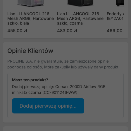
Lian Li LANCOOL 216
Lian Li LANCOOL 216
Endorfy Arx 
Mesh ARGB, Hartowane
Mesh ARGB, Hartowane
(EY2A010)
szkło, biała
szkło, czarna
455,00 zł
483,00 zł
469,00 zł
Opinie Klientów
PROLINE S.A. nie gwarantuje, że zamieszczone opinie
pochodzą od osób, które zakupiły lub używały dany produkt.
Masz ten produkt?
Dodaj pierwszą opinię: Corsair 2000D Airflow RGB
mini-atx czarna (CC-9011246-WW)
Dodaj pierwszą opinię...