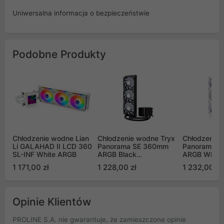
Uniwersalna informacja o bezpieczeństwie
Podobne Produkty
Chłodzenie wodne Lian
Chłodzenie wodne Tryx
Chłodzenie 
Li GALAHAD II LCD 360
Panorama SE 360mm
Panorama 
SL-INF White ARGB
ARGB Black
ARGB White
wyświetlacz 3D
wyświetlac
1 171,00 zł
1 228,00 zł
1 232,00 zł
AMOLED (L-P360L-
AMOLED (L-
AM3M-G0K)
AM3M-G0W
Opinie Klientów
PROLINE S.A. nie gwarantuje, że zamieszczone opinie