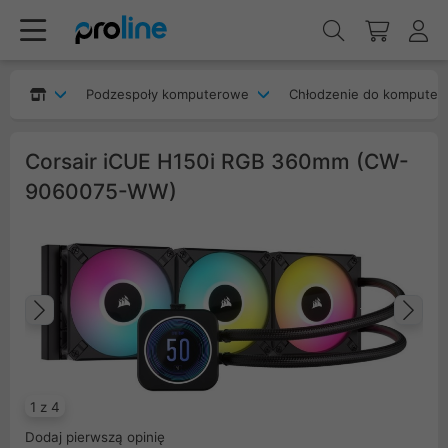
Podzespoły komputerowe
Chłodzenie do komputer
Corsair iCUE H150i RGB 360mm (CW-
9060075-WW)
Poprzedni
Na
1 z 4
Dodaj pierwszą opinię