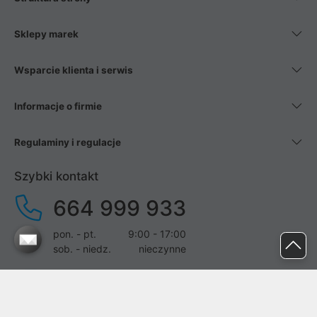
Sklepy marek
Wsparcie klienta i serwis
Informacje o firmie
Regulaminy i regulacje
Szybki kontakt
664 999 933
pon. - pt.
9:00 - 17:00
sob. - niedz.
nieczynne
pomoc@proline.pl
Dołącz do nas