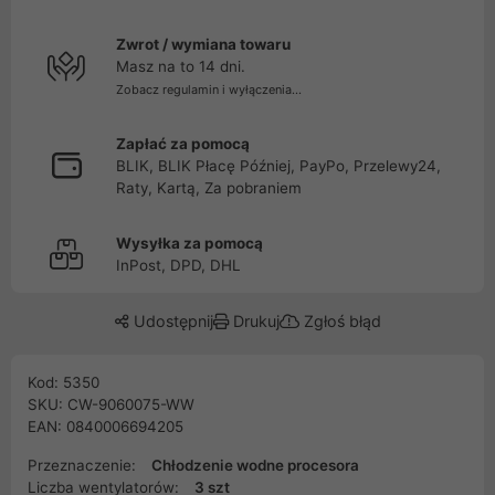
Zwrot / wymiana towaru
Masz na to 14 dni.
Zobacz regulamin i wyłączenia...
Zapłać za pomocą
BLIK, BLIK Płacę Później, PayPo, Przelewy24,
Raty, Kartą, Za pobraniem
Wysyłka za pomocą
InPost, DPD, DHL
Udostępnij
Drukuj
Zgłoś błąd
Kod: 5350
SKU: CW-9060075-WW
EAN: 0840006694205
Przeznaczenie:
Chłodzenie wodne procesora
Liczba wentylatorów:
3 szt