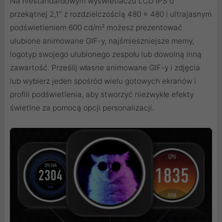
Na niestandardowym wyświetlaczu LCD IPS o
przekątnej 2,1" z rozdzielczością 480 x 480 i ultrajasnym
podświetleniem 600 cd/m² możesz prezentować
ulubione animowane GIF-y, najśmieszniejsze memy,
logotyp swojego ulubionego zespołu lub dowolną inną
zawartość. Prześlij własne animowane GIF-y i zdjęcia
lub wybierz jeden spośród wielu gotowych ekranów i
profili podświetlenia, aby stworzyć niezwykłe efekty
świetlne za pomocą opcji personalizacji.