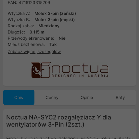
EAN: 4716123315209
Wtyczka A:
Molex 3-pin (żeński)
Wtyczka B:
Molex 3-pin (męski)
Rodzaj kabla:
Miedziany
Długość:
0.115 m
Przewody ekranowane:
Nie
Miedź beztlenowa:
Tak
Zobacz więcej szczegółów
Opis
Cechy
Opinie
Raty
Noctua NA-SYC2 rozgałęziacz Y dla
wentylatorów 3-Pin (2szt.)
Firma Noctua została założona w 2005 roku w Austrii