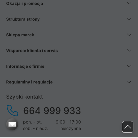
Okazja i promocja
Struktura strony
Sklepy marek
Wsparcie klienta i serwis
Informacje o firmie
Regulaminy i regulacje
Szybki kontakt
664 999 933
pon. - pt.
9:00 - 17:00
sob. - niedz.
nieczynne