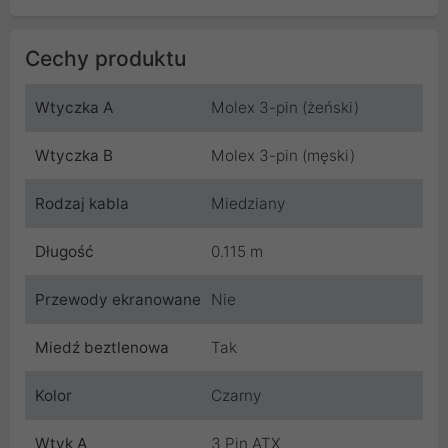
Cechy produktu
Wtyczka A
Molex 3-pin (żeński)
Wtyczka B
Molex 3-pin (męski)
Rodzaj kabla
Miedziany
Długość
0.115 m
Przewody ekranowane
Nie
Miedź beztlenowa
Tak
Kolor
Czarny
Wtyk A
3 Pin ATX