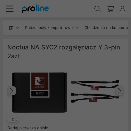
Podzespoły komputerowe
Chłodzenie do komputer
Noctua NA SYC2 rozgałęziacz Y 3-pin
2szt.
Poprzedni
Na
1 z 3
Dodaj pierwszą opinię