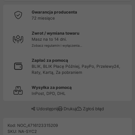
Gwarancja producenta
72 miesiące
Zwrot / wymiana towaru
Masz na to 14 dni.
Zobacz regulamin i wyłączenia...
Zapłać za pomocą
BLIK, BLIK Płacę Później, PayPo, Przelewy24,
Raty, Kartą, Za pobraniem
Wysyłka za pomocą
InPost, DPD, DHL
Udostępnij
Drukuj
Zgłoś błąd
Kod: NOC_4716123315209
SKU: NA-SYC2